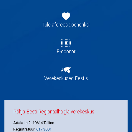
Jaluse
navigatsioon
Tule afereesidoonoriks!
E-doonor
Verekeskused Eestis
Põhja-Eesti Regionaalhaigla verekeskus
Ädala tn 2, 10614 Tallinn
Registratuur:
617 3001