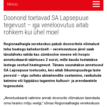
Külgpaani
Menüü
Menüü
navigatsioon
Doonorid toetavad SA Lapsepuue
Uudised
tegevust – iga vereloovutus aitab
Galerii
rohkem kui ühel moel
Koostöö
Regionaalhaigla verekeskus pakub doonoritele võimalust
Tule tööle!
teha heategu kahekordselt – vereloovutuse järel saab
tänutäheks valida kas sümboolse meene või hoopis
Tule ekskursioonile!
annetuskaardi väärtuses 2 eurot, mille kaudu toetatakse
lastega seotud heategevust. Tänavu suunatakse annetused
Andmekaitse
SA Lapsepuue toetuseks, kes aitab liikumispuudega laste
peresid – olgu selleks abivahendite soetamine, ravikulude
katmine või ligipääsu tagamine kultuuri- ja arendavatele
tegevustele.
„Annetuskaardi valimine annab doonorile võimaluse laiendada
oma heateo mõju veelgi,“ sõnas Regionaalhaigla verekeskuse