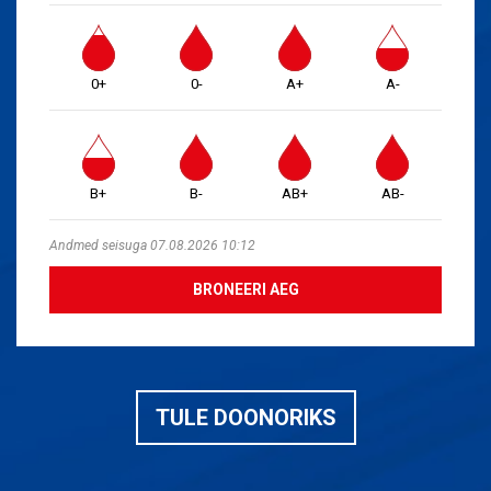
0+
0-
A+
A-
B+
B-
AB+
AB-
Andmed seisuga 07.08.2026 10:12
BRONEERI AEG
TULE DOONORIKS