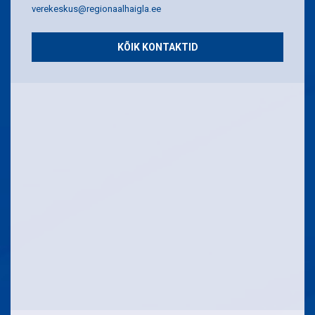
verekeskus@regionaalhaigla.ee
KÕIK KONTAKTID