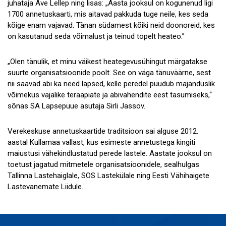
juhataja Ave Lellep ning lisas: „Aasta jooksul on kogunenud ligi
1700 annetuskaarti, mis aitavad pakkuda tuge neile, kes seda
kõige enam vajavad. Tänan südamest kõiki neid doonoreid, kes
on kasutanud seda võimalust ja teinud topelt heateo.”
„Olen tänulik, et minu väikest heategevusühingut märgatakse
suurte organisatsioonide poolt. See on väga tänuväärne, sest
nii saavad abi ka need lapsed, kelle peredel puudub majanduslik
võimekus vajalike teraapiate ja abivahendite eest tasumiseks,“
sõnas SA Lapsepuue asutaja Sirli Jassov.
Verekeskuse annetuskaartide traditsioon sai alguse 2012.
aastal Kullamaa vallast, kus esimeste annetustega kingiti
maiustusi vähekindlustatud perede lastele. Aastate jooksul on
toetust jagatud mitmetele organisatsioonidele, sealhulgas
Tallinna Lastehaiglale, SOS Lastekülale ning Eesti Vähihaigete
Lastevanemate Liidule.