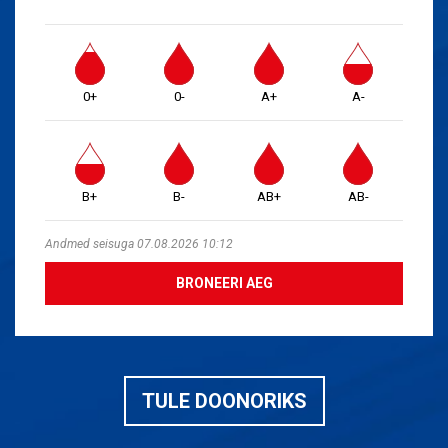
0+
0-
A+
A-
B+
B-
AB+
AB-
Andmed seisuga 07.08.2026 10:12
BRONEERI AEG
TULE DOONORIKS