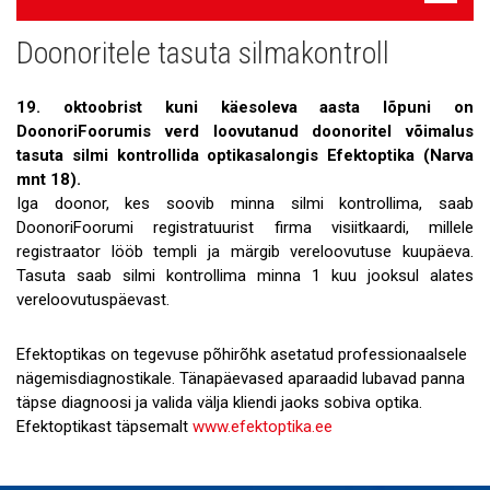
navigatsioon
Doonoritele tasuta silmakontroll
Uudised
Galerii
19. oktoobrist kuni käesoleva aasta lõpuni on
DoonoriFoorumis verd loovutanud doonoritel võimalus
Koostöö
tasuta silmi kontrollida optikasalongis Efektoptika (Narva
mnt 18).
Tule tööle!
Iga doonor, kes soovib minna silmi kontrollima, saab
DoonoriFoorumi registratuurist firma visiitkaardi, millele
Tule ekskursioonile!
registraator lööb templi ja märgib vereloovutuse kuupäeva.
Tasuta saab silmi kontrollima minna 1 kuu jooksul alates
Andmekaitse
vereloovutuspäevast.
Efektoptikas on tegevuse põhirõhk asetatud professionaalsele
nägemisdiagnostikale. Tänapäevased aparaadid lubavad panna
täpse diagnoosi ja valida välja kliendi jaoks sobiva optika.
Efektoptikast täpsemalt
www.efektoptika.ee