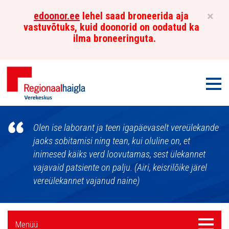
×
edoonor.ee
lehel saad broneerida aja
vastuvõtuks, kuid doonorid on oodatud ka
ilma broneeringuta.
Men
Põhja-
Olen ise laborant ja teen igapäevaselt vereülekande
Eesti
jaoks sobitamisi ning tean, kui oluline on, et
inimesed käiks verd loovutamas, sest ülekannet
Regionaalhaigla
vajavaid patsiente on palju. (Airi, keisrilõike järel
Verekeskus
vereülekannet vajanud naine)
Külgpaani
Menüü
Menüü