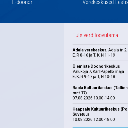
E-doonor
Verekeskused Eesti
Tule verd loovutama
Ädala verekeskus
, Ädala tn 2
E, R 8-16 ja T, K, N 11-19
Ülemiste Doonorikeskus
Valukoja 7, Karl Papello maja
E, K, R 9-17 ja T, N 10-18
Rapla Kultuurikeskus (Tallin
mnt 17)
07.08.2026 10.00-14.00
Haapsalu Kultuurikeskus (Pos
Suvetuur
10.08.2026 12.00-18.00