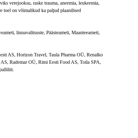
raviks verejooksu, raske trauma, aneemia, leukeemia,
e toel on võimalikud ka paljud plaanilised
lveameti, linnavalitsuste, Päästeameti, Maanteeameti,
Eesti AS, Horizon Travel, Taula Pharma OÜ, Renalko
 AS, Rademar OÜ, Rimi Eesti Food AS, Toila SPA,
lliliit.