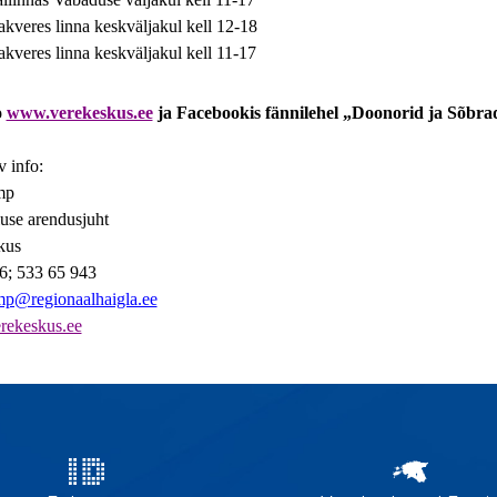
kveres linna keskväljakul kell 12-18
kveres linna keskväljakul kell 11-17
o
www.verekeskus.ee
ja Facebookis fännilehel „Doonorid ja Sõbr
 info:
mp
use arendusjuht
kus
6; 533 65 943
p@regionaalhaigla.ee
ekeskus.ee