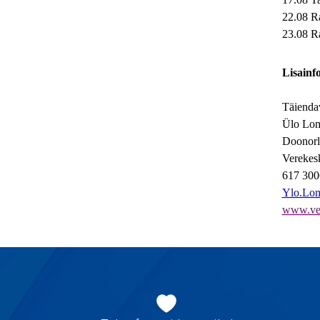
22.08 Ra
23.08 Ra
Lisainf
Täiendav
Ülo Lo
Doonorl
Verekes
617 300
Ylo.Lom
www.ver
Jaluse