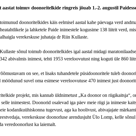
 aastat toimuv doonoritelkide ringreis jõuab 1.-2. augustil Paidesse
toimunud doonoritelkides käis eelmisel aastal kahe päevaga verd andma
heatahtlikele ja lahketele Paide inimestele kogusime 138 liitrit verd, mi
lhaigla verekeskuse juhataja dr Riin Kullaste.
Kullaste sõnul toimub doonoritelkides igal aastal midagi maratonilaadse
42 abivalmis inimest, tehti 1953 vereloovutust ning koguti üle 860 liitr
õõmustavam on see, et lisaks tuhandetele püsidoonoritele tuleb doonorit
d möödunud suvel oma esimese vereloovutuse 470 inimest just doonoritel
telkide projekt, mis kannab üldnimetust „Ka doonor on riigikaitsja“, on 
 selle inimestest. Doonorid osalevad iga päev meie riigi ja inimeste k
eie kodanikuühiskonna tugevust, aga ka hoolivust, abivajajate märkamis
 eestvedaja, verekeskuse doonorluse arendusjuht Ülo Lomp, kelle sõnu
da veredoonorlust ka laiemalt.