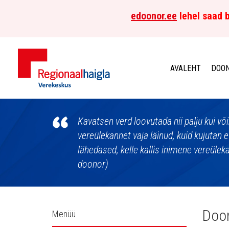
edoonor.ee
lehel saad b
AVALEHT
DOON
Põhja-
Eesti
Kavatsen verd loovutada nii palju kui võim
vereülekannet vaja läinud, kuid kujutan e
Regionaalhaigla
lähedased, kelle kallis inimene vereülek
doonor)
Verekeskus
Külgpaani
Doon
Menüü