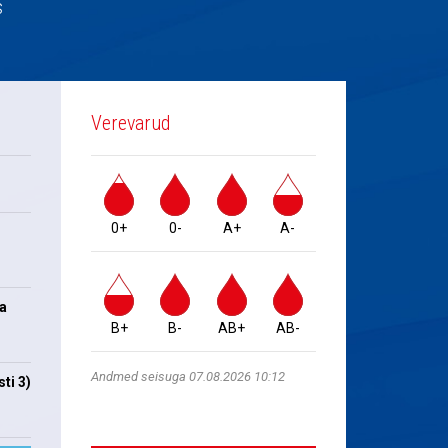
s
Verevarud
0+
0-
A+
A-
na
B+
B-
AB+
AB-
Andmed seisuga 07.08.2026 10:12
ti 3)