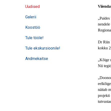
navigatsioon
Uudised
Viiendat
Galerii
„Paides 
nendele 
Koostöö
Regionaa
Tule tööle!
Dr Riin 
Tule ekskursioonile!
kokku 23
Andmekaitse
„Kõige r
Nii tegi
„Doonori
eelkõige
näitab m
projekti
tutvusta