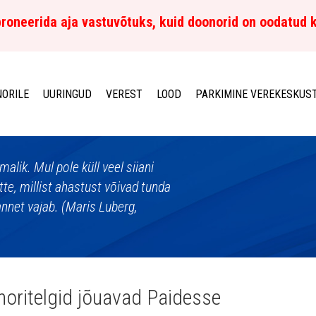
roneerida aja vastuvõtuks, kuid doonorid on oodatud 
ORILE
UURINGUD
VEREST
LOOD
PARKIMINE VEREKESKUS
alik. Mul pole küll veel siiani
tte, millist ahastust võivad tunda
annet vajab. (Maris Luberg,
oritelgid jõuavad Paidesse