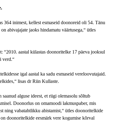
.
s 364 inimest, kellest esmaseid doonoreid oli 54. Tänu
s on abivajajate jaoks hindamatu väärtusega,“ ütles
t: “2010. aastal külastas doonoritelke 17 päeva jooksul
i verd.“
elkidesse igal aastal ka sadu esmaseid vereloovutajaid.
kides,“ lisas dr Riin Kullaste.
saanud alguse ideest, et riigi olemasolu sõltub
aitsmisel. Doonorlus on omamoodi lakmuspaber, mis
t ning vabatahtlikku abistamist,“ ütles doonoritelkide
l on doonoritelkide eesmärk vere kogumise kõrval