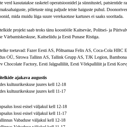
e verd kasutatakse rasketel operatsioonidel ja sünnitustel, patsientide 
 maksahaiguste, põletuste ning paljude teiste haiguste puhul. Doonoriver
oonid, mida muidu liiga suure verekaotuse kartuses ei saaks sooritada.
elkide projekt saab teoks tänu koostööle Kaitseväe, Politsei- ja Piiriva
e Värbamiskeskuse, Kaitseliidu ja Eesti Punase Ristiga.
telke toetavad: Fazer Eesti AS, Põltsamaa Felix AS, Coca-Cola HBC 
us OÜ, Sirowa Tallinn AS, Tallink Grupp AS, TJK Legion, Bambona
Chocolate Factory, Eesti Jalgpalliliit, Eesti Võrkpalliliit ja Eesti Korvpa
telkide ajakava augustis
des kultuurikeskuse juures kell 12-18
des kultuurikeskuse juures kell 11-17
psalus lossi esisel väljakul kell 12-18
psalus lossi esisel väljakul kell 11-17
llinnas Vabaduse väljakul kell 12-18
llinnas Vabaduse väljakul kell 11-17