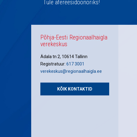
navigatsioon
Tule afereesidoonoriks!
Põhja-Eesti Regionaalhaigla
verekeskus
Ädala tn 2, 10614 Tallinn
Registratuur:
617 3001
verekeskus@regionaalhaigla.ee
KÕIK KONTAKTID