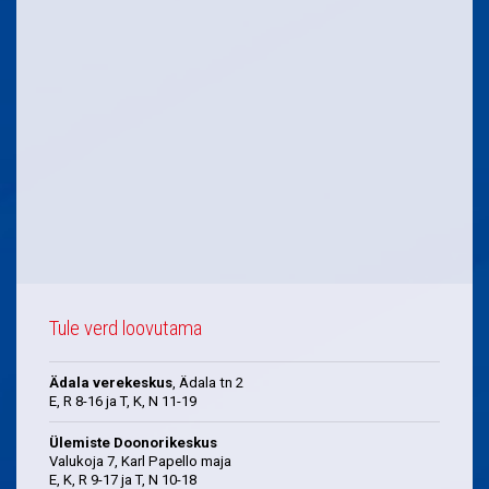
Tule verd loovutama
Ädala verekeskus
, Ädala tn 2
E, R 8-16 ja T, K, N 11-19
Ülemiste Doonorikeskus
Valukoja 7, Karl Papello maja
E, K, R 9-17 ja T, N 10-18