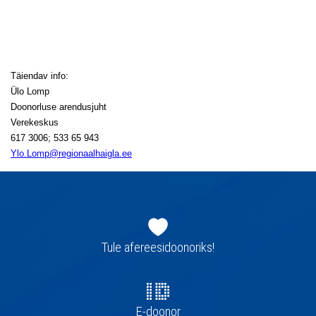
Täiendav info:
Ülo Lomp
Doonorluse arendusjuht
Verekeskus
617 3006; 533 65 943
Ylo.Lomp@regionaalhaigla.ee
Jaluse
navigatsioon
Tule afereesidoonoriks!
E-doonor