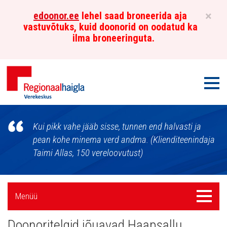
×
edoonor.ee
lehel saad broneerida aja
vastuvõtuks, kuid doonorid on oodatud ka
ilma broneeringuta.
Men
Põhja-
Kui pikk vahe jääb sisse, tunnen end halvasti ja
Eesti
pean kohe minema verd andma. (Klienditeenindaja
Taimi Allas, 150 vereloovutust)
Regionaalhaigla
Verekeskus
Külgpaani
Menüü
Menüü
navigatsioon
Doonoritelgid jõuavad Haapsallu