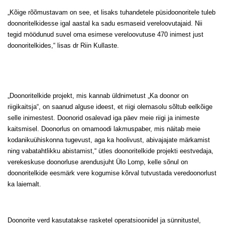
„Kõige rõõmustavam on see, et lisaks tuhandetele püsidoonoritele tuleb
doonoritelkidesse igal aastal ka sadu esmaseid vereloovutajaid. Nii
tegid möödunud suvel oma esimese vereloovutuse 470 inimest just
doonoritelkides,“ lisas dr Riin Kullaste.
„Doonoritelkide projekt, mis kannab üldnimetust „Ka doonor on
riigikaitsja“, on saanud alguse ideest, et riigi olemasolu sõltub eelkõige
selle inimestest. Doonorid osalevad iga päev meie riigi ja inimeste
kaitsmisel. Doonorlus on omamoodi lakmuspaber, mis näitab meie
kodanikuühiskonna tugevust, aga ka hoolivust, abivajajate märkamist
ning vabatahtlikku abistamist,“ ütles doonoritelkide projekti eestvedaja,
verekeskuse doonorluse arendusjuht Ülo Lomp, kelle sõnul on
doonoritelkide eesmärk vere kogumise kõrval tutvustada veredoonorlust
ka laiemalt.
Doonorite verd kasutatakse rasketel operatsioonidel ja sünnitustel,