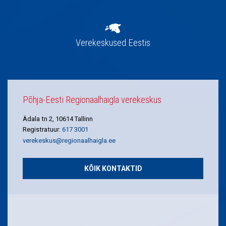
Verekeskused Eestis
Põhja-Eesti Regionaalhaigla verekeskus
Ädala tn 2, 10614 Tallinn
Registratuur:
617 3001
verekeskus@regionaalhaigla.ee
KÕIK KONTAKTID