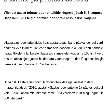
Uudised
Galerii
Viiendat aastat toimuv doonoritelkide ringreis jõuab 8.-9. augustil
Haapsallu, kus telgid ootavad doonoreid lossi esisel väljakul.
Koostöö
Tule tööle!
Tule ekskursioonile!
„Haapsalus doonoritelkides käis aasta tagasi kahe päeva jooksul verd
andmas 277 inimest, kellest esmaseid doonoreid oli 30. Tänu nendele
Andmekaitse
heatahtlikele ja lahketele Haapsalu inimestele kogusime 105 liitrit verd,
mis on abivajajate jaoks hindamatu väärtusega,“ ütles Regionaalhaigla
verekeskuse juhataja dr Riin Kullaste.
Dr Riin Kullaste sõnul toimub doonoritelkides igal aastal midagi
maratonilaadset: “2010. aastal külastas doonoritelke 17 päeva jooksul
kokku 2342 abivalmis inimest, tehti 1953 vereloovutust ning koguti üle
860 liitri verd.“