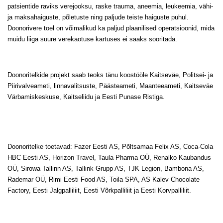
patsientide raviks verejooksu, raske trauma, aneemia, leukeemia, vähi-
ja maksahaiguste, põletuste ning paljude teiste haiguste puhul.
Doonorivere toel on võimalikud ka paljud plaanilised operatsioonid, mida
muidu liiga suure verekaotuse kartuses ei saaks sooritada.
Doonoritelkide projekt saab teoks tänu koostööle Kaitseväe, Politsei- ja
Piirivalveameti, linnavalitsuste, Päästeameti, Maanteeameti, Kaitseväe
Värbamiskeskuse, Kaitseliidu ja Eesti Punase Ristiga.
Doonoritelke toetavad: Fazer Eesti AS, Põltsamaa Felix AS, Coca-Cola
HBC Eesti AS, Horizon Travel, Taula Pharma OÜ, Renalko Kaubandus
OÜ, Sirowa Tallinn AS, Tallink Grupp AS, TJK Legion, Bambona AS,
Rademar OÜ, Rimi Eesti Food AS, Toila SPA, AS Kalev Chocolate
Factory, Eesti Jalgpalliliit, Eesti Võrkpalliliit ja Eesti Korvpalliliit.