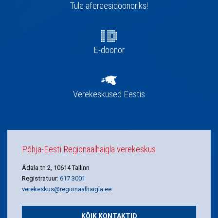
navigatsioon
Tule afereesidoonoriks!
E-doonor
Verekeskused Eestis
Põhja-Eesti Regionaalhaigla verekeskus
Ädala tn 2, 10614 Tallinn
Registratuur:
617 3001
verekeskus@regionaalhaigla.ee
KÕIK KONTAKTID