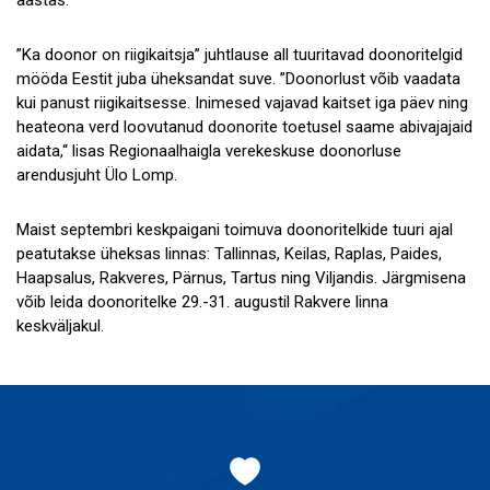
aastas.
”Ka doonor on riigikaitsja” juhtlause all tuuritavad doonoritelgid
mööda Eestit juba üheksandat suve. ”Doonorlust võib vaadata
kui panust riigikaitsesse. Inimesed vajavad kaitset iga päev ning
heateona verd loovutanud doonorite toetusel saame abivajajaid
aidata,“ lisas Regionaalhaigla verekeskuse doonorluse
arendusjuht Ülo Lomp.
Maist septembri keskpaigani toimuva doonoritelkide tuuri ajal
peatutakse üheksas linnas: Tallinnas, Keilas, Raplas, Paides,
Haapsalus, Rakveres, Pärnus, Tartus ning Viljandis. Järgmisena
võib leida doonoritelke 29.-31. augustil Rakvere linna
keskväljakul.
Jaluse