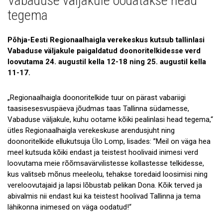
Vabaduse väljakule oodatakse head
Galerii
tegema
Koostöö
Põhja-Eesti Regionaalhaigla verekeskus kutsub tallinlasi
Tule tööle!
Vabaduse väljakule paigaldatud doonoritelkidesse verd
loovutama 24. augustil kella 12-18 ning 25. augustil kella
Tule ekskursioonile!
11-17.
Andmekaitse
„Regionaalhaigla doonoritelkide tuur on pärast vabariigi
taasisesesvuspäeva jõudmas taas Tallinna südamesse,
Vabaduse väljakule, kuhu ootame kõiki pealinlasi head tegema,“
ütles Regionaalhaigla verekeskuse arendusjuht ning
doonoritelkide ellukutsuja Ülo Lomp, lisades: ”Meil on väga hea
meel kutsuda kõiki endast ja teistest hoolivaid inimesi verd
loovutama meie rõõmsavärvilistesse kollastesse telkidesse,
kus valitseb mõnus meeleolu, tehakse toredaid loosimisi ning
vereloovutajaid ja lapsi lõbustab pelikan Dona. Kõik terved ja
abivalmis nii endast kui ka teistest hoolivad Tallinna ja tema
lähikonna inimesed on väga oodatud!“