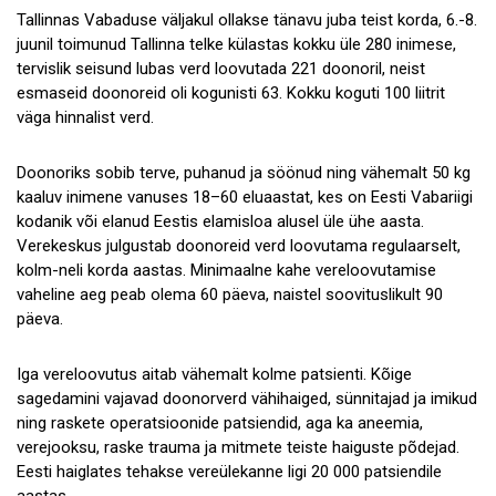
Tallinnas Vabaduse väljakul ollakse tänavu juba teist korda, 6.-8.
juunil toimunud Tallinna telke külastas kokku üle 280 inimese,
tervislik seisund lubas verd loovutada 221 doonoril, neist
esmaseid doonoreid oli kogunisti 63. Kokku koguti 100 liitrit
väga hinnalist verd.
Doonoriks sobib terve, puhanud ja söönud ning vähemalt 50 kg
kaaluv inimene vanuses 18–60 eluaastat, kes on Eesti Vabariigi
kodanik või elanud Eestis elamisloa alusel üle ühe aasta.
Verekeskus julgustab doonoreid verd loovutama regulaarselt,
kolm-neli korda aastas. Minimaalne kahe vereloovutamise
vaheline aeg peab olema 60 päeva, naistel soovituslikult 90
päeva.
Iga vereloovutus aitab vähemalt kolme patsienti. Kõige
sagedamini vajavad doonorverd vähihaiged, sünnitajad ja imikud
ning raskete operatsioonide patsiendid, aga ka aneemia,
verejooksu, raske trauma ja mitmete teiste haiguste põdejad.
Eesti haiglates tehakse vereülekanne ligi 20 000 patsiendile