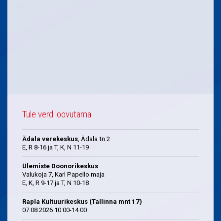
Tule verd loovutama
Ädala verekeskus
, Ädala tn 2
E, R 8-16 ja T, K, N 11-19
Ülemiste Doonorikeskus
Valukoja 7, Karl Papello maja
E, K, R 9-17 ja T, N 10-18
Rapla Kultuurikeskus (Tallinna mnt 17)
07.08.2026 10.00-14.00