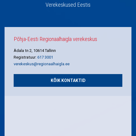
Verekeskused Eestis
Põhja-Eesti Regionaalhaigla verekeskus
Ädala tn 2, 10614 Tallinn
Registratuur:
617 3001
verekeskus@regionaalhaigla.ee
KÕIK KONTAKTID