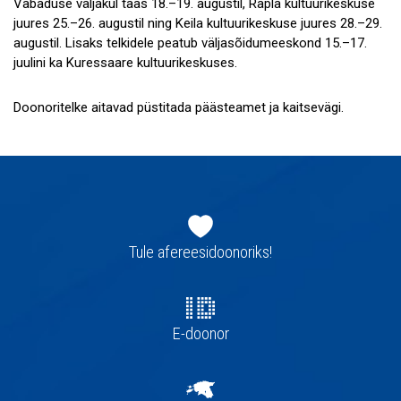
Vabaduse väljakul taas 18.–19. augustil, Rapla kultuurikeskuse
juures 25.–26. augustil ning Keila kultuurikeskuse juures 28.–29.
augustil. Lisaks telkidele peatub väljasõidumeeskond 15.–17.
juulini ka Kuressaare kultuurikeskuses.
Doonoritelke aitavad püstitada päästeamet ja kaitsevägi.
Jaluse
navigatsioon
Tule afereesidoonoriks!
E-doonor