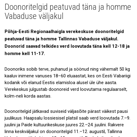
Doonoritelgid peatuvad täna ja homme
Uudised
Vabaduse väljakul
Galerii
Põhja-Eesti Regionaalhaigla verekeskuse doonoritelgid
Koostöö
peatuvad täna ja homme Tallinnas Vabaduse väljakul.
Tule tööle!
Doonorid saavad telkides verd loovutada täna kell 12-18 ja
homme kell 11-17.
Tule ekskursioonile!
Doonoriks sobib terve, puhanud ja söönud ning vähemalt 50 kg
Andmekaitse
kaaluv inimene vanuses 18–60 eluaastat, kes on Eesti Vabariigi
kodanik või elanud Eestis elamisloa alusel üle ühe aasta.
Verekeskus julgustab doonoreid verd loovutama regulaarselt,
kolm-neli korda aastas.
Doonoritelgid jätkavad suviseid väljasõite pärast väikest pausi
juulikuus. Haapsalu lossiesisel platsil saab verd loovutada 7.–9.
juulini ja Paide kultuurikeskuse juures 22.–24. juulini. Rakvere
linna keskväljakul on doonoritelgid 11.–12. augustil, Tallinna