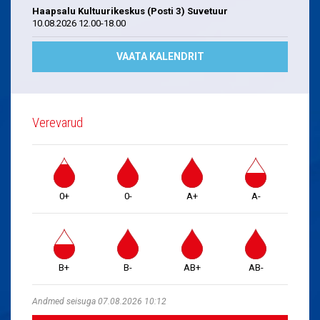
Haapsalu Kultuurikeskus (Posti 3) Suvetuur
10.08.2026 12.00-18.00
VAATA KALENDRIT
Verevarud
0+
0-
A+
A-
B+
B-
AB+
AB-
Andmed seisuga 07.08.2026 10:12