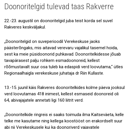
Doonoritelgid tulevad taas Rakverre
Uudised
Galerii
22.-23. augustil on doonoritelgid juba teist korda sel suvel
Rakveres keskväljakul.
Koostöö
„Doonoritelgid on suveperioodil Verekeskuse jaoks
Tule tööle!
päästerõngaks, mis aitavad verevaru vajalikul tasemel hoida,
sest ka meie püsidoonorid puhkavad. Doonoritelkidesse jõuab
Tule ekskursioonile!
tavapärasest palju rohkem esmadoonoreid, kellest
Andmekaitse
rõõmustavalt suur osa tuleb ka edaspidi verd loovutama,“ ütles
Regionaalhaigla verekeskuse juhataja dr Riin Kullaste.
13.-15. juunil käis Rakveres doonoritelkides kolme päeva jooksul
verd loovutamas 418 inimest, kellest esmaseid doonoreid oli
64, abivajajatele annetati ligi 160 liitrit verd.
„Doonoritelkide ringreis ei saaks toimuda ilma Kaitseväeta, kelle
telke me kasutame ning kellega koostööst on erakordselt suur
abi nii Verekeskusele kui ka doonoriverd vajavatele