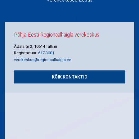
Põhja-Eesti Regionaalhaigla verekeskus
Ädala tn 2, 10614 Tallinn
Registratuur:
617 3001
verekeskus@regionaalhaigla.ee
KÕIK KONTAKTID