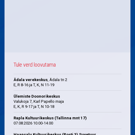
Tule verd loovutama
Ädala verekeskus
, Ädala tn 2
E, R 8-16 ja T, K, N 11-19
Ülemiste Doonorikeskus
Valukoja 7, Karl Papello maja
E, K, R 9-17 ja T, N 10-18
Rapla Kultuurikeskus (Tallinna mnt 17)
07.08.2026 10.00-14.00
Haapsalu Kultuurikeskus (Posti 3) Suvetuur