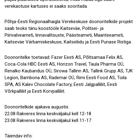
verekaotuse kartuses ei saaks sooritada.
Põhja-Eesti Regionaalhaigla Verekeskuse doonoritelkide projekt
saab teoks tänu koostööle Kaitseväe, Politsei- ja
Piirivalveameti, linnavalitsuste, Päästeameti, Maanteeameti,
Kaitseväe Värbamiskeskuse, Kaitseliidu ja Eesti Punase Ristiga.
Doonoritelke toetavad: Fazer Eesti AS, Põltsamaa Felix AS,
Coca-Cola HBC Eesti AS, Horizon Travel, Taula Pharma OÜ,
Renalko Kaubandus OÜ, Sirowa Tallinn AS, Tallink Grupp AS, TJK
Legion, Bambona AS, Rademar OÜ, Rimi Eesti Food AS, Toila
SPA, AS Kalev Chocolate Factory, Eesti Jalgpalliliit, Eesti
Võrkpalliliit ja Eesti Korvpalliliit.
Doonoritelkide ajakava augustis
22.08 Rakveres linna keskväljakul kell 12-18
23.08 Rakveres linna keskväljakul kell 11-17
Täiendav info: