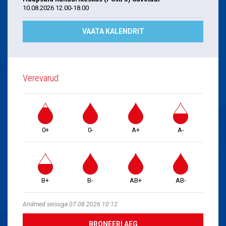
10.08.2026 12.00-18.00
VAATA KALENDRIT
Verevarud
0+
0-
A+
A-
B+
B-
AB+
AB-
Andmed seisuga 07.08.2026 10:12
BRONEERI AEG