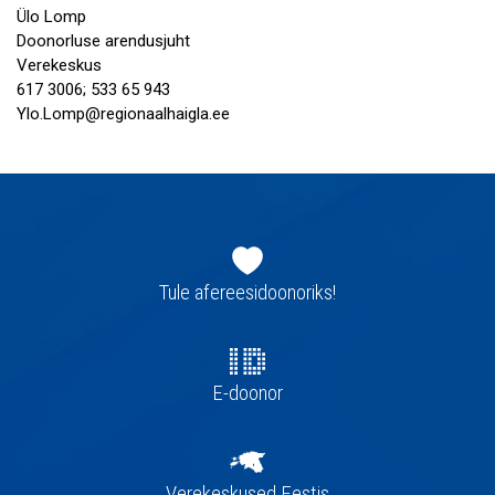
Ülo Lomp
Doonorluse arendusjuht
Verekeskus
617 3006; 533 65 943
Ylo.Lomp@regionaalhaigla.ee
Jaluse
navigatsioon
Tule afereesidoonoriks!
E-doonor
Verekeskused Eestis