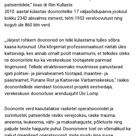
patsientidele,“ lisas dr Riin Kullaste.
2010. aastal külastas doonoritelke 17 väljasõidupäeva jooksul
kokku 2342 abivalmis inimest, tehti 1953 vereloovutust ning
koguti üle 860 liitri verd.
„Järjest rohkem doonoreid on telki külastama tulles sõbra
kaasa kutsunud. Üha kõrgemat professionaalsust näitab üles
kaitsevägi, kes annab omalt poolt maksimumi, et telkides oleks
nii doonoritele kui ka verekeskuse töötajatele parimad
tingimused. Telkide atraktiivsemaks muutmisse panustavad
igati politsei- ja piirivalveameti töötajad, maantee- ja
päästeamet, Punane Rist ja Kaitseväe Värbamiskeskus,“ rääkis
doonoritelkide viiendast töösuvest projekti eestvedaja,
verekeskuse doonorluse arendusjuht Ülo Lomp.
Doonorite verd kasutatakse rasketel operatsioonidel ja
sünnitustel, patsientide raviks verejooksu, raske trauma,
aneemia, leukeemia, vähi- ja maksahaiguste, põletuste ning
paljude teiste haiguste puhul. Doonorivere toel on võimalikud ka
paljud plaanilised operatsioonid, mida muidu liiga suure