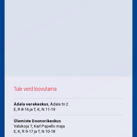
Tule verd loovutama
Ädala verekeskus
, Ädala tn 2
E, R 8-16 ja T, K, N 11-19
Ülemiste Doonorikeskus
Valukoja 7, Karl Papello maja
E, K, R 9-17 ja T, N 10-18