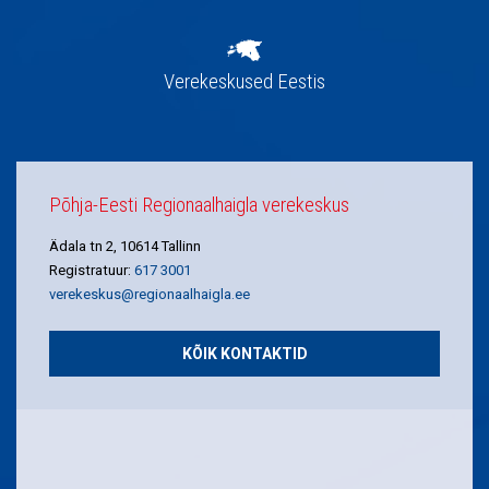
Verekeskused Eestis
Põhja-Eesti Regionaalhaigla verekeskus
Ädala tn 2, 10614 Tallinn
Registratuur:
617 3001
verekeskus@regionaalhaigla.ee
KÕIK KONTAKTID