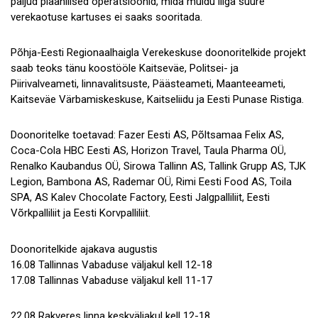
paljud plaanilised operatsioonid, mida muidu liiga suure
verekaotuse kartuses ei saaks sooritada.
Põhja-Eesti Regionaalhaigla Verekeskuse doonoritelkide projekt
saab teoks tänu koostööle Kaitseväe, Politsei- ja
Piirivalveameti, linnavalitsuste, Päästeameti, Maanteeameti,
Kaitseväe Värbamiskeskuse, Kaitseliidu ja Eesti Punase Ristiga.
Doonoritelke toetavad: Fazer Eesti AS, Põltsamaa Felix AS,
Coca-Cola HBC Eesti AS, Horizon Travel, Taula Pharma OÜ,
Renalko Kaubandus OÜ, Sirowa Tallinn AS, Tallink Grupp AS, TJK
Legion, Bambona AS, Rademar OÜ, Rimi Eesti Food AS, Toila
SPA, AS Kalev Chocolate Factory, Eesti Jalgpalliliit, Eesti
Võrkpalliliit ja Eesti Korvpalliliit.
Doonoritelkide ajakava augustis
16.08 Tallinnas Vabaduse väljakul kell 12-18
17.08 Tallinnas Vabaduse väljakul kell 11-17
22.08 Rakveres linna keskväljakul kell 12-18