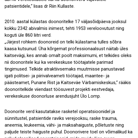
patsientidele,“ lisas dr Riin Kullaste.
2010. aastal külastas doonoritelke 17 väljasõidpäeva jooksul
kokku 2342 abivalmis inimest, tehti 1953 vereloovutust ning
koguti üle 860 liitri verd.
„Järjest rohkem doonoreid on telki külastama tulles sõbra
kaasa kutsunud. Üha kõrgemat professionaalsust näitab üles
kaitsevägi, kes annab omalt poolt maksimumi, et telkides oleks
nii doonoritele kui ka verekeskuse töötajatele parimad
tingimused. Telkide atraktiivsemaks muutmisse panustavad
igati politsei- ja piirivalveameti töötajad, maantee- ja
päästeamet, Punane Rist ja Kaitseväe Värbamiskeskus,“ rääkis
doonoritelkide viiendast töösuvest projekti eestvedaja,
verekeskuse doonorluse arendusjuht Ülo Lomp.
Doonorite verd kasutatakse rasketel operatsioonidel ja
sünnitustel, patsientide raviks verejooksu, raske trauma,
aneemia, leukeemia, vähi- ja maksahaiguste, põletuste ning
paljude teiste haiguste puhul. Doonorivere toel on võimalikud ka