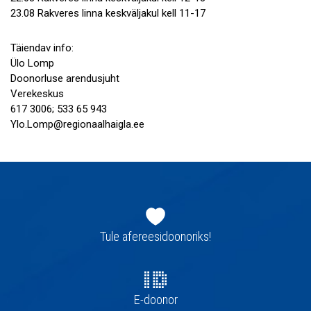
23.08 Rakveres linna keskväljakul kell 11-17
Täiendav info:
Ülo Lomp
Doonorluse arendusjuht
Verekeskus
617 3006; 533 65 943
Ylo.Lomp@regionaalhaigla.ee
Jaluse
navigatsioon
Tule afereesidoonoriks!
E-doonor