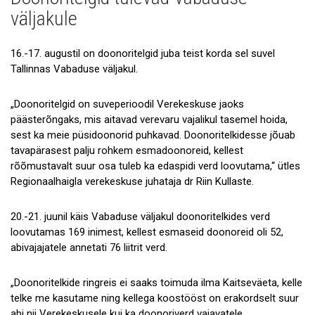
Uudised
väljakule
Galerii
16.-17. augustil on doonoritelgid juba teist korda sel suvel
Koostöö
Tallinnas Vabaduse väljakul.
Tule tööle!
„Doonoritelgid on suveperioodil Verekeskuse jaoks
Tule ekskursioonile!
päästerõngaks, mis aitavad verevaru vajalikul tasemel hoida,
sest ka meie püsidoonorid puhkavad. Doonoritelkidesse jõuab
Andmekaitse
tavapärasest palju rohkem esmadoonoreid, kellest
rõõmustavalt suur osa tuleb ka edaspidi verd loovutama,“ ütles
Regionaalhaigla verekeskuse juhataja dr Riin Kullaste.
20.-21. juunil käis Vabaduse väljakul doonoritelkides verd
loovutamas 169 inimest, kellest esmaseid doonoreid oli 52,
abivajajatele annetati 76 liitrit verd.
„Doonoritelkide ringreis ei saaks toimuda ilma Kaitseväeta, kelle
telke me kasutame ning kellega koostööst on erakordselt suur
abi nii Verekeskusele kui ka doonoriverd vajavatele