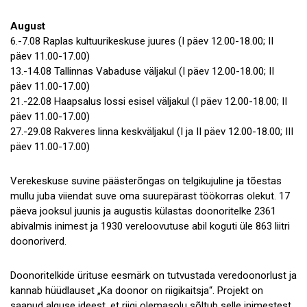
August
6.-7.08 Raplas kultuurikeskuse juures (I päev 12.00-18.00; II
päev 11.00-17.00)
13.-14.08 Tallinnas Vabaduse väljakul (I päev 12.00-18.00; II
päev 11.00-17.00)
21.-22.08 Haapsalus lossi esisel väljakul (I päev 12.00-18.00; II
päev 11.00-17.00)
27.-29.08 Rakveres linna keskväljakul (I ja II päev 12.00-18.00; III
päev 11.00-17.00)
Verekeskuse suvine päästerõngas on telgikujuline ja tõestas
mullu juba viiendat suve oma suurepärast töökorras olekut. 17
päeva jooksul juunis ja augustis külastas doonoritelke 2361
abivalmis inimest ja 1930 vereloovutuse abil koguti üle 863 liitri
doonoriverd.
Doonoritelkide ürituse eesmärk on tutvustada veredoonorlust ja
kannab hüüdlauset „Ka doonor on riigikaitsja“. Projekt on
saanud alguse ideest, et riigi olemasolu sõltub selle inimestest,