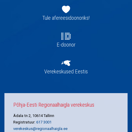
Jaluse
navigatsioon
Tule afereesidoonoriks!
E-doonor
Verekeskused Eestis
Põhja-Eesti Regionaalhaigla verekeskus
Ädala tn 2, 10614 Tallinn
Registratuur:
617 3001
verekeskus@regionaalhaigla.ee