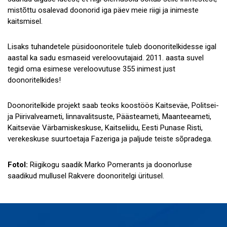
mistõttu osalevad doonorid iga päev meie riigi ja inimeste
kaitsmisel.
Lisaks tuhandetele püsidoonoritele tuleb doonoritelkidesse igal
aastal ka sadu esmaseid vereloovutajaid. 2011. aasta suvel
tegid oma esimese vereloovutuse 355 inimest just
doonoritelkides!
Doonoritelkide projekt saab teoks koostöös Kaitseväe, Politsei-
ja Piirivalveameti, linnavalitsuste, Päästeameti, Maanteeameti,
Kaitseväe Värbamiskeskuse, Kaitseliidu, Eesti Punase Risti,
verekeskuse suurtoetaja Fazeriga ja paljude teiste sõpradega.
Fotol:
Riigikogu saadik Marko Pomerants ja doonorluse
saadikud mullusel Rakvere doonoritelgi üritusel.