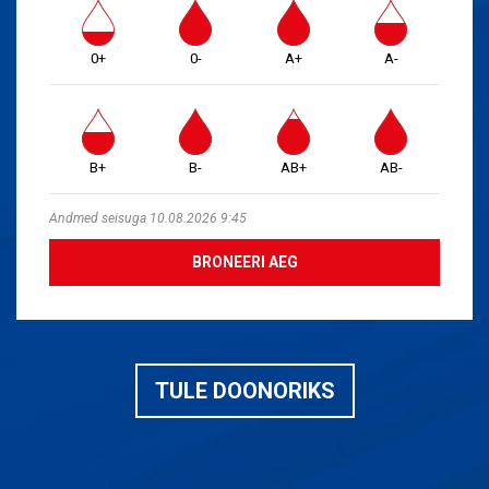
0+
0-
A+
A-
B+
B-
AB+
AB-
Andmed seisuga 10.08.2026 9:45
BRONEERI AEG
TULE DOONORIKS