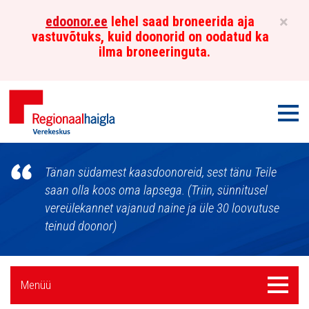
×
edoonor.ee
lehel saad broneerida aja
vastuvõtuks, kuid doonorid on oodatud ka
ilma broneeringuta.
Men
Põhja-
Tänan südamest kaasdoonoreid, sest tänu Teile
Eesti
saan olla koos oma lapsega. (Triin, sünnitusel
vereülekannet vajanud naine ja üle 30 loovutuse
Regionaalhaigla
teinud doonor)
Verekeskus
Külgpaani
Menüü
Menüü
navigatsioon