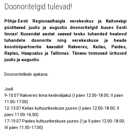
Doonoritelgid tulevad!
Uudised
Galerii
Põhja-Eesti Regionaalhaigla verekeskus ja Kaitsevägi
püstitavad juulis ja augustis doonoritelgid kuues Eesti
Koostöö
linnas! Kuuendat aastat saavad teoks tuhanded heateod
tuhandete doonorite ning verekeskuse ja heade
Tule tööle!
koostööpartnerite kaasabil Rakveres, Keilas, Paides,
Raplas, Haapsalus ja Tallinnas. Tänavu toimuvad üritused
Tule ekskursioonile!
juulis ja augustis.
Andmekaitse
Doonoritelkide ajakava:
Juuli
9-10.07 Rakveres linna keskväljakul (I päev 12.00-18.00; II päev
11.00-17.00)
12-13.07 Keilas kultuurikeskuse juures (I päev 12.00-18.00; II
päev 11.00-16.00)
17-19.07 Paides kultuurikeskuse juures (I ja II päev 12.00-18.00;
III päev 11.00-17.00)