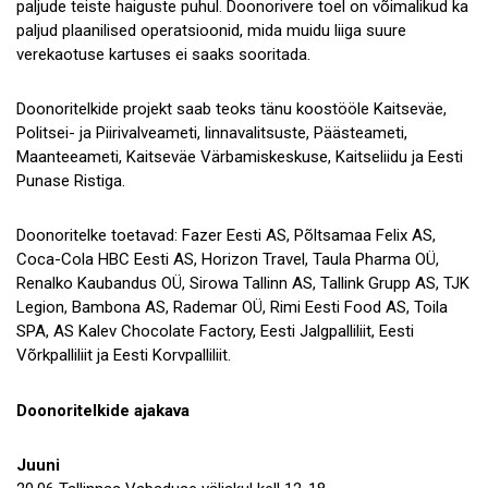
paljude teiste haiguste puhul. Doonorivere toel on võimalikud ka
paljud plaanilised operatsioonid, mida muidu liiga suure
verekaotuse kartuses ei saaks sooritada.
Doonoritelkide projekt saab teoks tänu koostööle Kaitseväe,
Politsei- ja Piirivalveameti, linnavalitsuste, Päästeameti,
Maanteeameti, Kaitseväe Värbamiskeskuse, Kaitseliidu ja Eesti
Punase Ristiga.
Doonoritelke toetavad: Fazer Eesti AS, Põltsamaa Felix AS,
Coca-Cola HBC Eesti AS, Horizon Travel, Taula Pharma OÜ,
Renalko Kaubandus OÜ, Sirowa Tallinn AS, Tallink Grupp AS, TJK
Legion, Bambona AS, Rademar OÜ, Rimi Eesti Food AS, Toila
SPA, AS Kalev Chocolate Factory, Eesti Jalgpalliliit, Eesti
Võrkpalliliit ja Eesti Korvpalliliit.
Doonoritelkide ajakava
Juuni