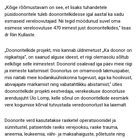
„Kõige rõõmustavam on see, et lisaks tuhandetele
püsidoonoritele tuleb doonoritelkidesse igal aastal ka sadu
esmaseid vereloovutajaid. Nii tegid möödunud suvel oma
esimese vereloovutuse 470 inimest just doonoritelkides,“ lisas
dr Riin Kullaste.
„Doonoritelkide projekt, mis kannab üldnimetust „Ka doonor on
riigikaitsja“, on saanud alguse ideest, et riigi olemasolu sõltub
eelkõige selle inimestest. Doonorid osalevad iga päev meie riigi
ja inimeste kaitsmisel. Doonorlus on omamoodi lakmuspaber,
mis näitab meie kodanikuühiskonna tugevust, aga ka hoolivust,
abivajajate märkamist ning vabatahtlikku abistamist,“ ütles
doonoritelkide projekti eestvedaja, verekeskuse doonorluse
arendusjuht Ülo Lomp, kelle sõnul on doonoritelkide eesmärk
vere kogumise kõrval tutvustada veredoonorlust ka laiemalt.
Doonorite verd kasutatakse rasketel operatsioonidel ja
sünnitustel, patsientide raviks verejooksu, raske trauma,
aneemia, leukeemia, vähi- ja maksahaiguste, põletuste ning