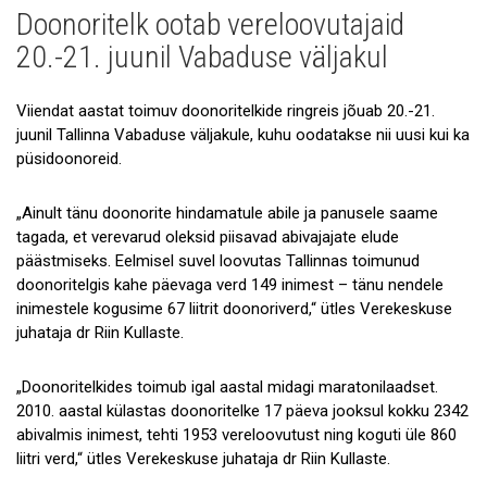
Doonoritelk ootab vereloovutajaid
Uudised
20.-21. juunil Vabaduse väljakul
Galerii
Viiendat aastat toimuv doonoritelkide ringreis jõuab 20.-21.
Koostöö
juunil Tallinna Vabaduse väljakule, kuhu oodatakse nii uusi kui ka
püsidoonoreid.
Tule tööle!
Tule ekskursioonile!
„Ainult tänu doonorite hindamatule abile ja panusele saame
tagada, et verevarud oleksid piisavad abivajajate elude
Andmekaitse
päästmiseks. Eelmisel suvel loovutas Tallinnas toimunud
doonoritelgis kahe päevaga verd 149 inimest – tänu nendele
inimestele kogusime 67 liitrit doonoriverd,“ ütles Verekeskuse
juhataja dr Riin Kullaste.
„Doonoritelkides toimub igal aastal midagi maratonilaadset.
2010. aastal külastas doonoritelke 17 päeva jooksul kokku 2342
abivalmis inimest, tehti 1953 vereloovutust ning koguti üle 860
liitri verd,“ ütles Verekeskuse juhataja dr Riin Kullaste.