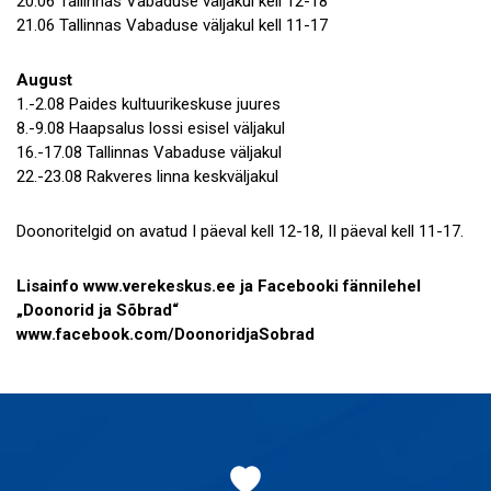
20.06 Tallinnas Vabaduse väljakul kell 12-18
21.06 Tallinnas Vabaduse väljakul kell 11-17
August
1.-2.08 Paides kultuurikeskuse juures
8.-9.08 Haapsalus lossi esisel väljakul
16.-17.08 Tallinnas Vabaduse väljakul
22.-23.08 Rakveres linna keskväljakul
Doonoritelgid on avatud I päeval kell 12-18, II päeval kell 11-17.
Lisainfo www.verekeskus.ee ja Facebooki fännilehel
„Doonorid ja Sõbrad“
www.facebook.com/DoonoridjaSobrad
Jaluse