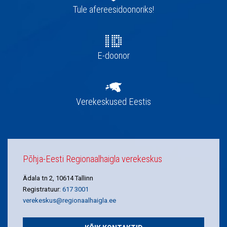
navigatsioon
Tule afereesidoonoriks!
E-doonor
Verekeskused Eestis
Põhja-Eesti Regionaalhaigla verekeskus
Ädala tn 2, 10614 Tallinn
Registratuur:
617 3001
verekeskus@regionaalhaigla.ee