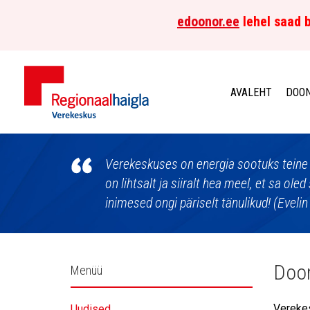
edoonor.ee
lehel saad b
AVALEHT
DOON
Põhja-
Eesti
Verekeskuses on energia sootuks teine ku
on lihtsalt ja siiralt hea meel, et sa ole
Regionaalhaigla
inimesed ongi päriselt tänulikud! (Eveli
Verekeskus
Külgpaani
Doon
Menüü
navigatsioon
Verekes
Uudised