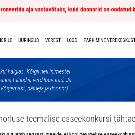
roneerida aja vastuvõtuks, kuid doonorid on oodatud 
ORILE
UURINGUD
VEREST
LOOD
PARKIMINE VEREKESKUS
i haiglas. Kõigil neil inimestel
d sinna tulnud ja verd loovutad. Ja
n Võigemast, näitleja ja doonor)
orluse teemalise esseekonkursi tähta
kus tuletab aegsasti meelde, et koolidevahelise esseekonkursi 