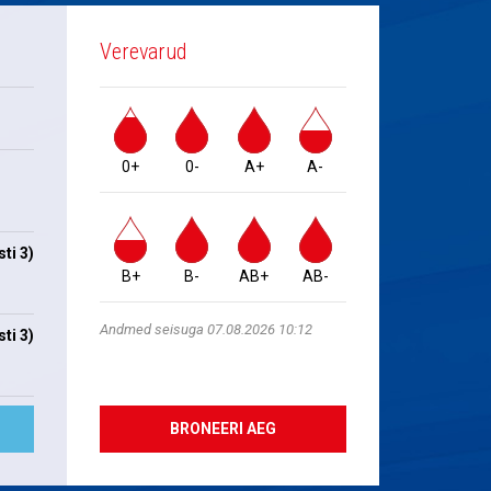
Verevarud
0+
0-
A+
A-
ti 3)
B+
B-
AB+
AB-
Andmed seisuga 07.08.2026 10:12
ti 3)
BRONEERI AEG