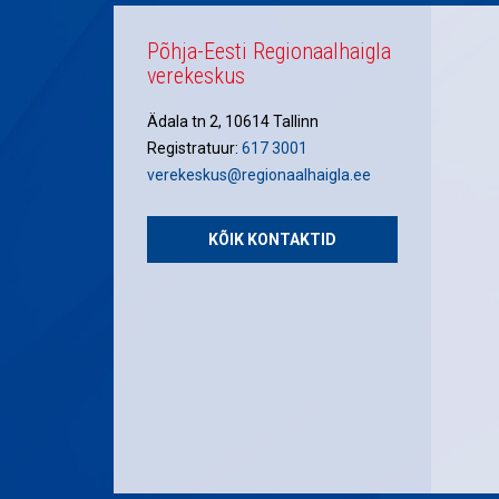
Põhja-Eesti Regionaalhaigla
verekeskus
Ädala tn 2, 10614 Tallinn
Registratuur:
617 3001
verekeskus@regionaalhaigla.ee
KÕIK KONTAKTID