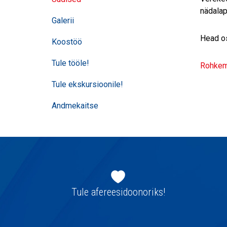
nädalap
Galerii
Head os
Koostöö
Tule tööle!
Rohkem 
Tule ekskursioonile!
Andmekaitse
Jaluse
navigatsioon
Tule afereesidoonoriks!