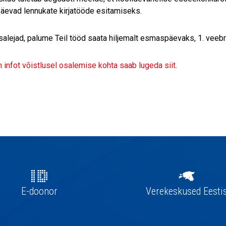
äevad lennukate kirjatööde esitamiseks.
alejad, palume Teil tööd saata hiljemalt esmaspäevaks, 1. veebru
infot võistlusel osalemise kohta saab lugeda siit
.
E-doonor
Verekeskused Eesti