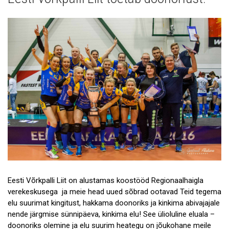
Uudised
Galerii
Koostöö
Tule tööle!
Tule ekskursioonile!
Andmekaitse
Eesti Võrkpalli Liit on alustamas koostööd Regionaalhaigla
verekeskusega ja meie head uued sõbrad ootavad Teid tegema
elu suurimat kingitust, hakkama doonoriks ja kinkima abivajajale
nende järgmise sünnipäeva, kinkima elu! See ülioluline eluala –
doonoriks olemine ja elu suurim heategu on jõukohane meile