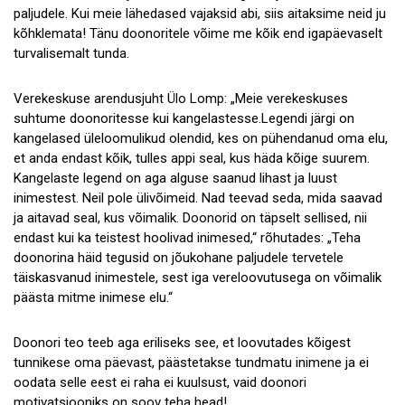
paljudele. Kui meie lähedased vajaksid abi, siis aitaksime
neid ju
kõhklemata! Tänu doonoritele võime me kõik end igapäevaselt
turvalisemalt tunda.
Verekeskuse arendusjuht Ülo Lomp: „Meie verekeskuses
suhtume doonoritesse kui kangelastesse.Legendi järgi on
kangelased üleloomulikud olendid, kes on pühendanud oma elu,
et anda endast kõik, tulles appi seal, kus häda kõige suurem.
Kangelaste legend on aga alguse saanud lihast ja luust
inimestest. Neil pole ülivõimeid. Nad teevad seda, mida saavad
ja aitavad seal, kus võimalik. Doonorid on täpselt sellised, nii
endast kui ka teistest hoolivad inimesed,“ rõhutades: „Teha
doonorina häid tegusid on jõukohane paljudele tervetele
täiskasvanud inimestele, sest iga vereloovutusega on võimalik
päästa mitme inimese elu.“
Doonori teo teeb aga eriliseks see, et loovutades kõigest
tunnikese oma päevast, päästetakse tundmatu inimene ja ei
oodata selle eest ei raha ei kuulsust, vaid doonori
motivatsiooniks on soov teha head!