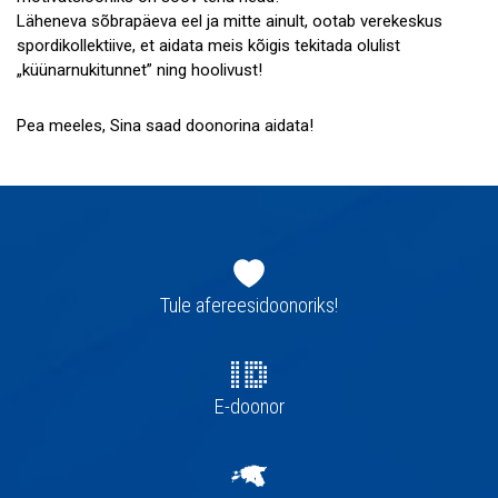
Läheneva sõbrapäeva eel ja mitte ainult, ootab verekeskus
spordikollektiive, et aidata meis kõigis tekitada olulist
„küünarnukitunnet” ning hoolivust!
Pea meeles, Sina saad doonorina aidata!
Jaluse
navigatsioon
Tule afereesidoonoriks!
E-doonor