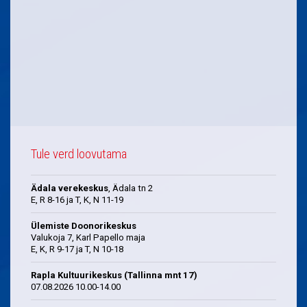
Tule verd loovutama
Ädala verekeskus
, Ädala tn 2
E, R 8-16 ja T, K, N 11-19
Ülemiste Doonorikeskus
Valukoja 7, Karl Papello maja
E, K, R 9-17 ja T, N 10-18
Rapla Kultuurikeskus (Tallinna mnt 17)
07.08.2026 10.00-14.00