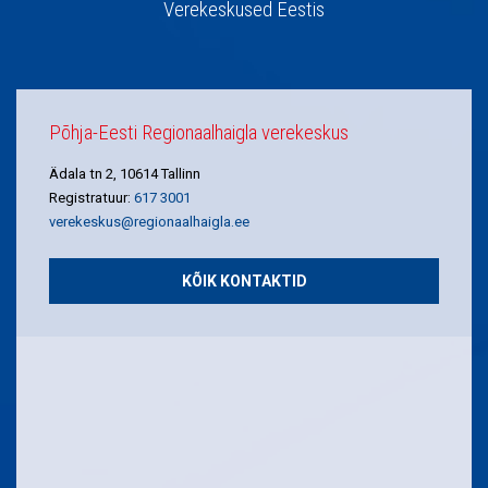
Verekeskused Eestis
Põhja-Eesti Regionaalhaigla verekeskus
Ädala tn 2, 10614 Tallinn
Registratuur:
617 3001
verekeskus@regionaalhaigla.ee
KÕIK KONTAKTID