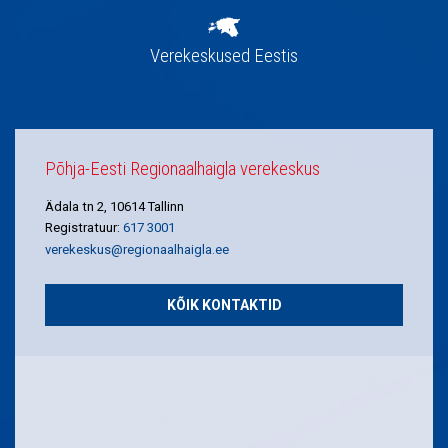
Verekeskused Eestis
Põhja-Eesti Regionaalhaigla verekeskus
Ädala tn 2, 10614 Tallinn
Registratuur:
617 3001
verekeskus@regionaalhaigla.ee
KÕIK KONTAKTID