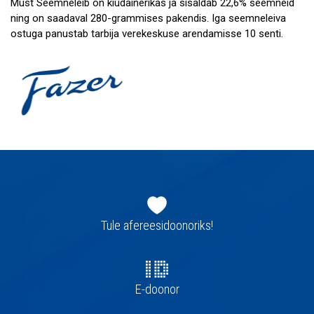
Must Seemneleib on kiudainerikas ja sisaldab 22,6% seemneid
ning on saadaval 280-grammises pakendis. Iga seemneleiva
ostuga panustab tarbija verekeskuse arendamisse 10 senti.
Jaluse
navigatsioon
Tule afereesidoonoriks!
E-doonor