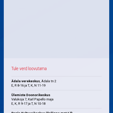
Tule verd loovutama
Ädala verekeskus
, Ädala tn 2
E, R 8-16 ja T, K, N 11-19
Ülemiste Doonorikeskus
Valukoja 7, Karl Papello maja
E, K, R 9-17 ja T, N 10-18