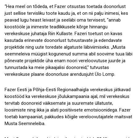
“Hea meel on tõdeda, et Fazer otsustas toetada doonorlust
just sellise tervisliku toote kaudu ja, et on nii palju inimesi, kes
peavad lugu heast leivast ja seeläbi oma tervisest, “annab
koostööle ja inimeste teadlikkusele kõrge hinnangu
verekeskuse juhataja Riin Kullaste. Fazeri toetust on kavas
kasutada erinevate doonorlust tutvustavate ja edendavate
projektide ning uute toredate algatuste läbiviimiseks. „Musta
seemneleiva müügist kogunenud summa abil soovime tuua läbi
põnevate projektide üha enam noori vereloovutuse juurde ja
tunnustada ka meie pikaajalisi doonoreid,“ tutvustas
verekeskuse plaane doonorluse arendusjuht Ülo Lomp.
Fazer Eesti ja Põhja-Eesti Regionaalhaigla verekeskus jätkavad
koostööd ka verekeskuse jõulukampaania ajal, mil verekeskus
tervitab doonoreid väiksemate ja suuremate üllatuste,
loosimiste ning ikka ja alati positiivsete emotsioonidega. Fazer
toetab kampaaniat, pakkudes kõigile vereloovutajatele maitsvat
Musta Seemneleiba.