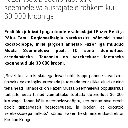
Uudised
seemneleiva austajatele rohkem kui
Galerii
30 000 krooniga
Koostöö
Eesti üks juhtivaid pagaritoodete valmistajaid Fazer Eesti ja
Tule tööle!
Põhja-Eesti Regionaalhaigla verekeskus sõlmisid suvel
koostööleppe, mille järgselt annetab Fazer iga müüdud
Tule ekskursioonile!
Musta Seemneleiva pealt 10 senti doonorluse
arendamiseks. Tänaseks on verekeskuse toetuseks
Andmekaitse
kogunenud üle 30 000 krooni.
„Suvel, kui verekeskusega leivad ühte kappi panime, seadsime
ühiseks eesmärgiks arendada ja toetada tervislikke eluviise ning
teha head. Tänaseks on Fazeri Musta Seemneleiva populaarsus
tarbijate seas teinud võimalikuks toetada doonorlust 30 000
krooniga. Tänan kõiki seemneleivasõpru, kes panustasid omalt
poolt igapäevaselt heategevusse, ja loodan, et koostöö
verekeskusega jätkub,“ sõnas Fazer Eesti äriarendusdirektor
Kristjan Kongo.