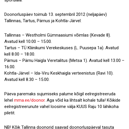
Doonorluspäev toimub 13. septembril 2012 (neljapäev)
Tallinnas, Tartus, Pärnus ja Kohtla-Järvel:
Tallinnas – Westholmi Gümnaasiumi võimlas (Kevade 8).
Avatud kell 10.00 – 15.00.
Tartus – TÜ Kliinikumi Verekeskuses (L. Puusepa 1a). Avatud
kell 8.00 – 18.00.
Pärnus – Pärnu Haigla Veretalitus (Metsa 1). Avatud kell 13.00 –
16.00.
Kohtla-Järvel – Ida-Viru Keskhaigla verteenistus (Ravi 10).
Avatud kell 8.30 – 15.00.
Päeva paremaks sujumiseks palume kõigil eelregistreeruda
lehel
mma.ee/doonor
. Aga võid ka lihtsalt kohale tulla! Kõikide
eelregistreerunute vahel loosime välja KUUS Raju 10 lähikoha
piletit.
NB! Kõik Tallinna doonorid saavad doonorluspäeval tasuta