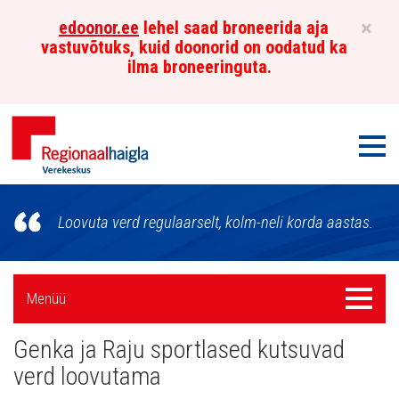
×
edoonor.ee
lehel saad broneerida aja
vastuvõtuks, kuid doonorid on oodatud ka
ilma broneeringuta.
Men
Põhja-
Loovuta verd regulaarselt, kolm-neli korda aastas.
Eesti
Regionaalhaigla
Külgpaani
Menüü
Menüü
Verekeskus
navigatsioon
Genka ja Raju sportlased kutsuvad
Uudised
verd loovutama
Galerii