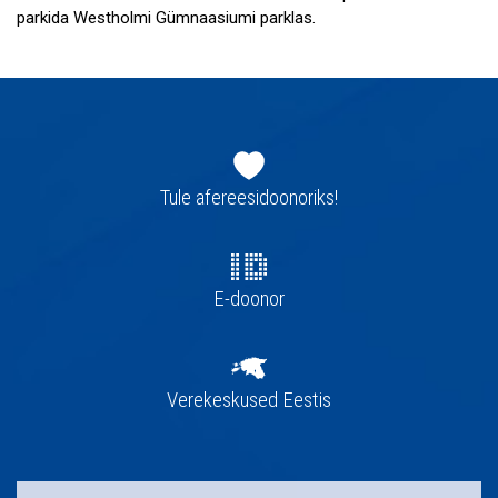
parkida Westholmi Gümnaasiumi parklas.
Jaluse
navigatsioon
Tule afereesidoonoriks!
E-doonor
Verekeskused Eestis