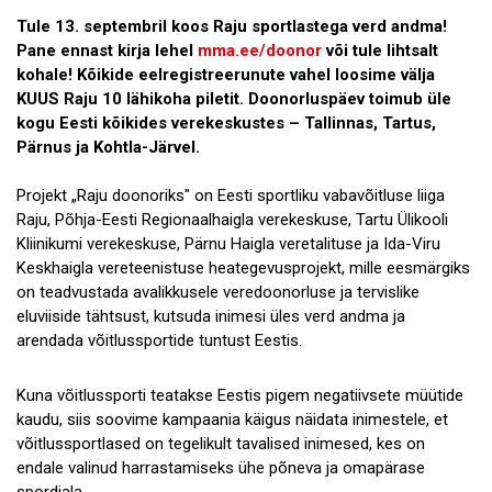
Tule 13. septembril koos Raju sportlastega verd andma!
Koostöö
Pane ennast kirja lehel
mma.ee/doonor
või tule lihtsalt
kohale! Kõikide eelregistreerunute vahel loosime välja
Tule tööle!
KUUS Raju 10 lähikoha piletit. Doonorluspäev toimub üle
kogu Eesti kõikides verekeskustes – Tallinnas, Tartus,
Tule ekskursioonile!
Pärnus ja Kohtla-Järvel.
Andmekaitse
Projekt „Raju doonoriks" on Eesti sportliku vabavõitluse liiga
Raju, Põhja-Eesti Regionaalhaigla verekeskuse, Tartu Ülikooli
Kliinikumi verekeskuse, Pärnu Haigla veretalituse ja Ida-Viru
Keskhaigla vereteenistuse heategevusprojekt, mille eesmärgiks
on teadvustada avalikkusele veredoonorluse ja tervislike
eluviiside tähtsust, kutsuda inimesi üles verd andma ja
arendada võitlussportide tuntust Eestis.
Kuna võitlussporti teatakse Eestis pigem negatiivsete müütide
kaudu, siis soovime kampaania käigus näidata inimestele, et
võitlussportlased on tegelikult tavalised inimesed, kes on
endale valinud harrastamiseks ühe põneva ja omapärase
spordiala.