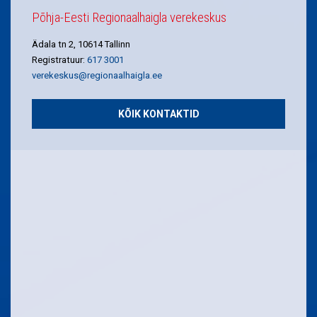
Põhja-Eesti Regionaalhaigla verekeskus
Ädala tn 2, 10614 Tallinn
Registratuur:
617 3001
verekeskus@regionaalhaigla.ee
KÕIK KONTAKTID