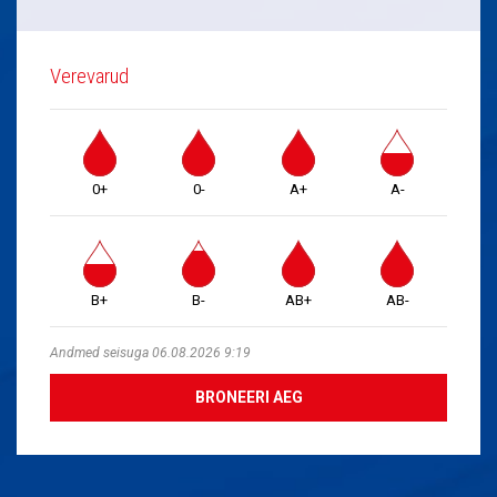
Verevarud
0+
0-
A+
A-
B+
B-
AB+
AB-
Andmed seisuga 06.08.2026 9:19
BRONEERI AEG