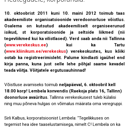
Uudised
Galerii
10. oktoobrist 2011 kuni 10. maini 2012 toimub taas
akadeemiliste organisatsioonide veredoonorluse võistlus.
Koostöö
Osalema on kutsutud akadeemiliselt organiseerunud
isikud, st korporatsioonide ja seltside liikmed (nii
Tule tööle!
tegevliikmed kui ka vilistlased). Verd saab anda nii Tallinna
(
www.verekeskus.ee
) kui ka Tartu
Tule ekskursioonile!
(
www.kliinikum.ee/verekeskus
) verekeskustes, kus kõiki
ootab ka registreerimisleht. Palume kindlasti igaühel end
Andmekaitse
kirja panna, kuna just selle lehe põhjal saame kevadel
teada võitja. Võitjatele ergutusauhinnad!
Võistluse avamiseks toimub
neljapäeval, 6. oktoobril kell
18.00 korp! Lembela konvendis (Raekoja plats 16, Tallinn)
doonorluse avaüritus.
Tallinna verekeskusest tuleb külalisi
ning muu põneva hulgas on võimalus määrata oma veregruppi.
Sirli Kalbus, korporatsioonist Lembela: "Tegelikkuses on
tegemist hea idee taaselustamisega, nimelt C! Lembela on ka