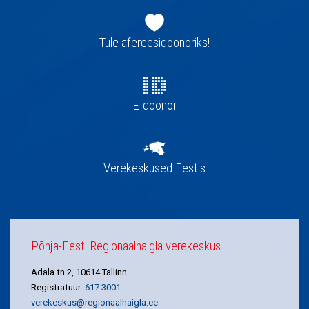
Jaluse
navigatsioon
Tule afereesidoonoriks!
E-doonor
Verekeskused Eestis
Põhja-Eesti Regionaalhaigla verekeskus
Ädala tn 2, 10614 Tallinn
Registratuur:
617 3001
verekeskus@regionaalhaigla.ee