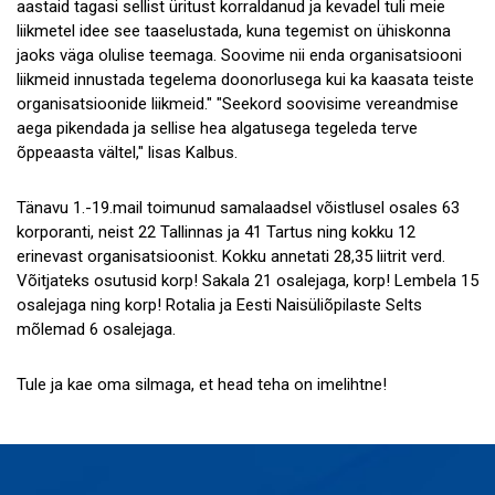
aastaid tagasi sellist üritust korraldanud ja kevadel tuli meie
liikmetel idee see taaselustada, kuna tegemist on ühiskonna
jaoks väga olulise teemaga. Soovime nii enda organisatsiooni
liikmeid innustada tegelema doonorlusega kui ka kaasata teiste
organisatsioonide liikmeid." "Seekord soovisime vereandmise
aega pikendada ja sellise hea algatusega tegeleda terve
õppeaasta vältel," lisas Kalbus.
Tänavu 1.-19.mail toimunud samalaadsel võistlusel osales 63
korporanti, neist 22 Tallinnas ja 41 Tartus ning kokku 12
erinevast organisatsioonist. Kokku annetati 28,35 liitrit verd.
Võitjateks osutusid korp! Sakala 21 osalejaga, korp! Lembela 15
osalejaga ning korp! Rotalia ja Eesti Naisüliõpilaste Selts
mõlemad 6 osalejaga.
Tule ja kae oma silmaga, et head teha on imelihtne!