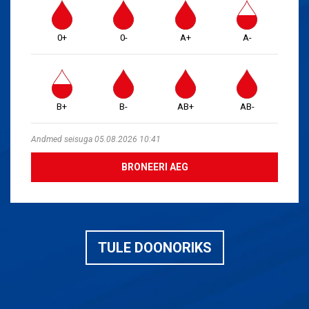
0+
0-
A+
A-
B+
B-
AB+
AB-
Andmed seisuga 05.08.2026 10:41
BRONEERI AEG
TULE DOONORIKS