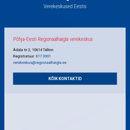
Verekeskused Eestis
Põhja-Eesti Regionaalhaigla verekeskus
Ädala tn 2, 10614 Tallinn
Registratuur:
617 3001
verekeskus@regionaalhaigla.ee
KÕIK KONTAKTID