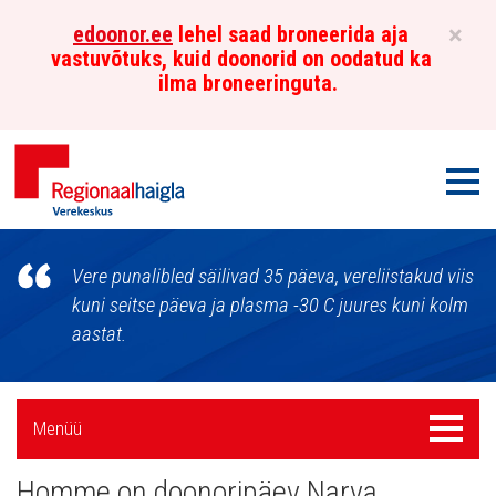
×
edoonor.ee
lehel saad broneerida aja
vastuvõtuks, kuid doonorid on oodatud ka
ilma broneeringuta.
Men
Põhja-
Vere punalibled säilivad 35 päeva, vereliistakud viis
Eesti
kuni seitse päeva ja plasma -30 C juures kuni kolm
aastat.
Regionaalhaigla
Verekeskus
Külgpaani
Menüü
Menüü
navigatsioon
Homme on doonoripäev Narva