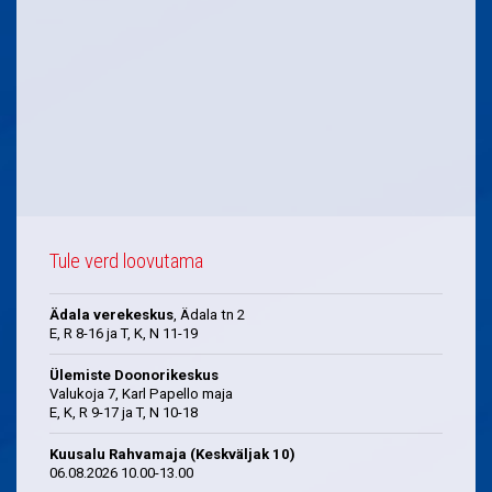
Tule verd loovutama
Ädala verekeskus
, Ädala tn 2
E, R 8-16 ja T, K, N 11-19
Ülemiste Doonorikeskus
Valukoja 7, Karl Papello maja
E, K, R 9-17 ja T, N 10-18
Kuusalu Rahvamaja (Keskväljak 10)
06.08.2026 10.00-13.00