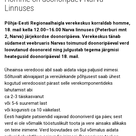
Uudised
Linnuses
Galerii
Põhja-Eesti Regionaalhaigla verekeskus korraldab homme,
Koostöö
18. mail kella 12.00–16.00 Narva linnuses (Peterburi mnt
2, Narva) järjekordse doonoripäeva. Verekeskus tänab
Tule tööle!
südamest veebruaris Narvas toimunud doonoripäeval verd
loovutanud doonoreid ning julgustab tegema järgmisi
Tule ekskursioonile!
heategusid doonoripäeval 18. mail.
Andmekaitse
Üheainsa veredoosi abil saab aidata väga paljusid inimesi.
Sõltuvalt abivajajast ja vereülekande põhjusest saab ühest
kogutud veredoosist pärast selle verekomponentideks
lahutamist abi
ca 2-3 täiskasvanut
või 5-6 suuremat last
või kogunisti ca 10 väikelast.
Eesti haiglate patsiendid vajavad doonoriverd iga päev, sest
verd ei ole võimalik tööstuslikult toota ja vere ainsaks allikaks
on teine inimene. Verd loovutades on Sul võimalus aidata