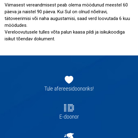
Viimasest vereandmisest peab olema möödunud meestel 60
päeva ja naistel 90 päeva. Kui Sul on olnud nõelravi,
tätoveerimisi või naha augustamisi, saad verd loovutada 6 kuu
möödudes.
Vereloovutusele tulles võta palun kaasa pildi ja isikukoodiga
isikut tõendav dokument.
Jaluse
navigatsioon
Tule afereesidoonoriks!
E-doonor