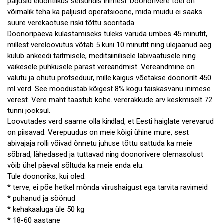
paljusid eluohtlikus seisundis inimesi. Doonorivere toel on
võimalik teha ka paljusid operatsioone, mida muidu ei saaks
suure verekaotuse riski tõttu sooritada.
Doonoripäeva külastamiseks tuleks varuda umbes 45 minutit,
millest vereloovutus võtab 5 kuni 10 minutit ning ülejäänud aeg
kulub ankeedi täitmisele, meditsiinilisele läbivaatusele ning
väikesele puhkusele pärast vereandmist. Vereandmine on
valutu ja ohutu protseduur, mille käigus võetakse doonorilt 450
ml verd. See moodustab kõigest 8% kogu täiskasvanu inimese
verest. Vere maht taastub kohe, vererakkude arv keskmiselt 72
tunni jooksul.
Loovutades verd saame olla kindlad, et Eesti haiglate verevarud
on piisavad. Verepuudus on meie kõigi ühine mure, sest
abivajaja rolli võivad õnnetu juhuse tõttu sattuda ka meie
sõbrad, lähedased ja tuttavad ning doonorivere olemasolust
võib ühel päeval sõltuda ka meie enda elu.
Tule doonoriks, kui oled:
* terve, ei põe hetkel mõnda viirushaigust ega tarvita ravimeid
* puhanud ja söönud
* kehakaaluga üle 50 kg
* 18-60 aastane