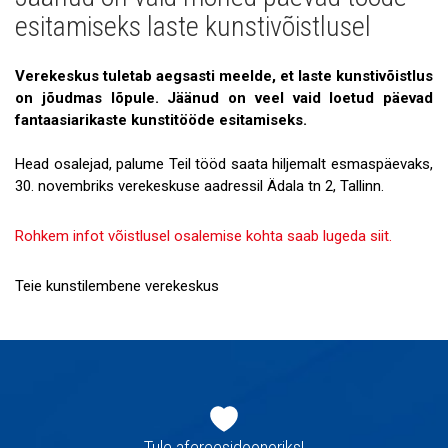
Uudised
esitamiseks laste kunstivõistlusel
Galerii
Verekeskus tuletab aegsasti meelde, et laste kunstivõistlus
Koostöö
on jõudmas lõpule. Jäänud on veel vaid loetud päevad
fantaasiarikaste kunstitööde esitamiseks.
Tule tööle!
Head osalejad, palume Teil tööd saata hiljemalt esmaspäevaks,
Tule ekskursioonile!
30. novembriks verekeskuse aadressil Ädala tn 2, Tallinn.
Andmekaitse
Rohkem infot võistlusel osalemise kohta saab lugeda siit.
Teie kunstilembene verekeskus
Jaluse
navigatsioon
Tule afereesidoonoriks!