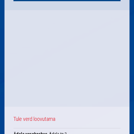
Tule verd loovutama
Ädala verekeskus
, Ädala tn 2