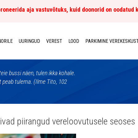
roneerida aja vastuvõtuks, kuid doonorid on oodatud 
ORILE
UURINGUD
VEREST
LOOD
PARKIMINE VEREKESKUS
eie bussi näen, tulen ikka kohale.
 peab tulema. (Ilme Tito, 102
ivad piirangud vereloovutusele seoses