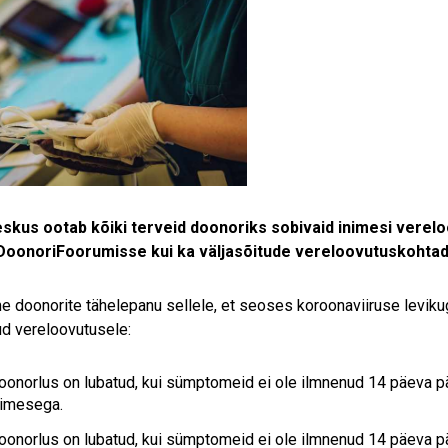
skus ootab kõiki terveid doonoriks sobivaid inimesi verelo
 DoonoriFoorumisse kui ka väljasõitude vereloovutuskohta
 doonorite tähelepanu sellele, et seoses koroonaviiruse levik
ud vereloovutusele:
oonorlus on lubatud, kui sümptomeid ei ole ilmnenud 14 päeva 
nimesega.
oonorlus on lubatud, kui sümptomeid ei ole ilmnenud 14 päeva pär