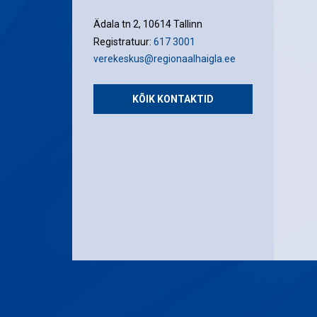
Ädala tn 2, 10614 Tallinn
Registratuur:
617 3001
verekeskus@regionaalhaigla.ee
KÕIK KONTAKTID