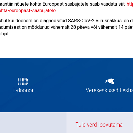
arantiininõuete kohta Euroopast saabujatele saab vaadata siit:
htt
ohta-euroopast-saabujatele
uhul kui doonoril on diagnoositud SARS-CoV-2 viirusnakkus, on 
adumisest on möödunud vähemalt 28 päeva või vähemalt 14 päe
hjal.
E-doonor
Verekeskused Eesti
Tule verd loovutama