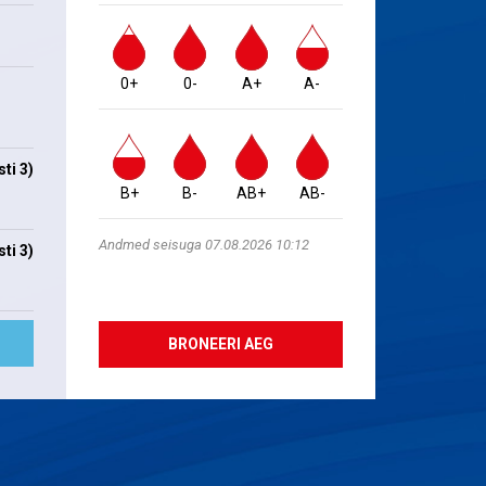
0+
0-
A+
A-
ti 3)
B+
B-
AB+
AB-
Andmed seisuga 07.08.2026 10:12
ti 3)
BRONEERI AEG