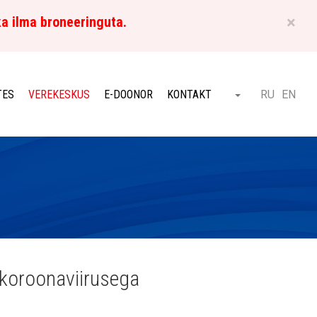
×
ka ilma broneeringuta.
ET
TES
VEREKESKUS
E-DOONOR
KONTAKT
RU
EN
Otsi
 koroonaviirusega