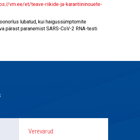
ps://vm.ee/et/teave-riikide-ja-karantiininouete-
doonorlus lubatud, kui haigussümptomite
va pärast paranemist SARS-CoV-2 RNA-testi
s
Verevarud