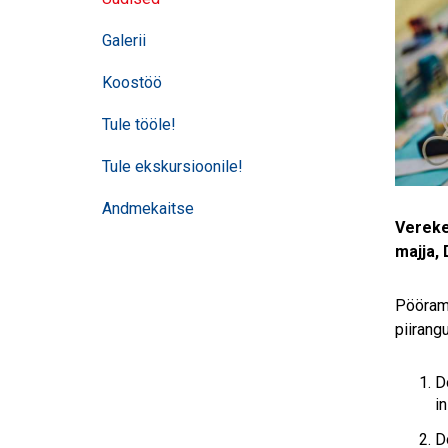
Galerii
Koostöö
Tule tööle!
Tule ekskursioonile!
Andmekaitse
Vereke
majja,
Pöörame
piirang
D
i
D