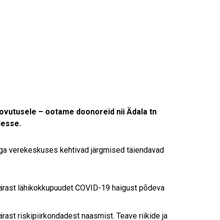
ovutusele – ootame doonoreid nii Ädala tn
desse.
uga verekeskuses kehtivad järgmised täiendavad
pärast lähikokkupuudet COVID-19 haigust põdeva
ast riskipiirkondadest naasmist. Teave riikide ja