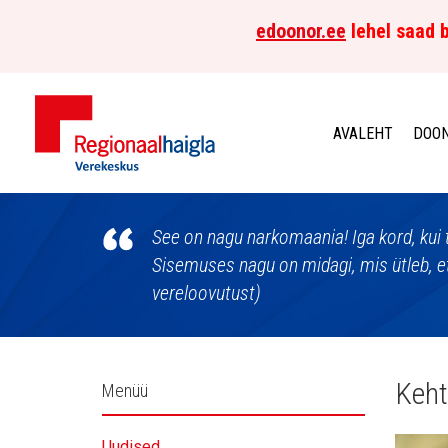
edoonor.ee
lehel saad b
AVALEHT
DOON
Põhja-
Eesti
See on nagu narkomaania! Iga kord, kui t
Sisemuses nagu on midagi, mis ütleb, et
Regionaalhaigla
vereloovutust)
Verekeskus
Külgpaani
Keht
Menüü
navigatsioon
Uudised