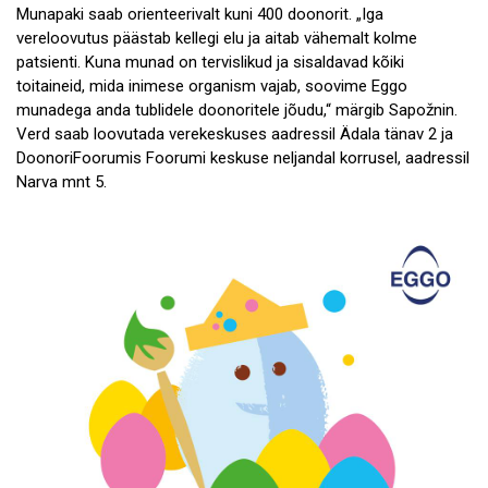
Munapaki saab orienteerivalt kuni 400 doonorit. „Iga
vereloovutus päästab kellegi elu ja aitab vähemalt kolme
patsienti. Kuna munad on tervislikud ja sisaldavad kõiki
toitaineid, mida inimese organism vajab, soovime Eggo
munadega anda tublidele doonoritele jõudu,“ märgib Sapožnin.
Verd saab loovutada verekeskuses aadressil Ädala tänav 2 ja
DoonoriFoorumis Foorumi keskuse neljandal korrusel, aadressil
Narva mnt 5.