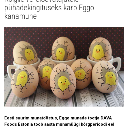
Uudised
pühadekingituseks karp Eggo
Galerii
kanamune
Koostöö
Tule tööle!
Tule ekskursioonile!
Andmekaitse
Eesti suurim munatööstus, Eggo munade tootja DAVA
Foods Estonia toob aasta munamüügi kõrgperioodi eel