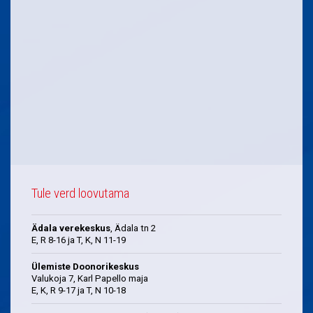
Tule verd loovutama
Ädala verekeskus
, Ädala tn 2
E, R 8-16 ja T, K, N 11-19
Ülemiste Doonorikeskus
Valukoja 7, Karl Papello maja
E, K, R 9-17 ja T, N 10-18