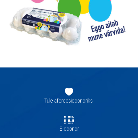
Jaluse
navigatsioon
Tule afereesidoonoriks!
E-doonor