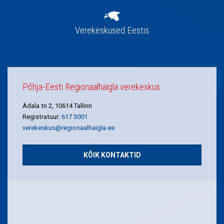
Verekeskused Eestis
Põhja-Eesti Regionaalhaigla verekeskus
Ädala tn 2, 10614 Tallinn
Registratuur:
617 3001
verekeskus@regionaalhaigla.ee
KÕIK KONTAKTID