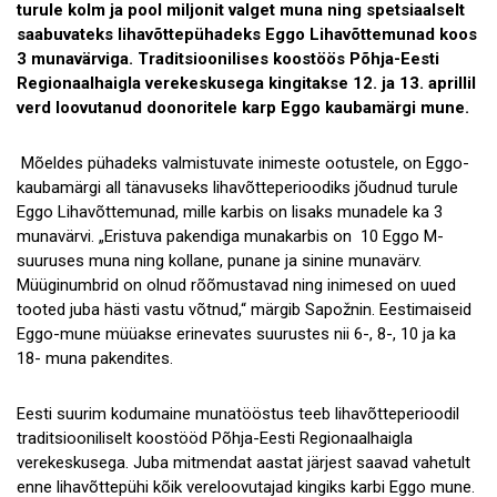
turule kolm ja pool miljonit valget muna ning spetsiaalselt
saabuvateks lihavõttepühadeks Eggo Lihavõttemunad koos
3 munavärviga. Traditsioonilises koostöös Põhja-Eesti
Regionaalhaigla verekeskusega kingitakse 12. ja 13. aprillil
verd loovutanud doonoritele karp Eggo kaubamärgi mune.
Mõeldes pühadeks valmistuvate inimeste ootustele, on Eggo-
kaubamärgi all tänavuseks lihavõtteperioodiks jõudnud turule
Eggo Lihavõttemunad, mille karbis on lisaks munadele ka 3
munavärvi. „Eristuva pakendiga munakarbis on 10 Eggo M-
suuruses muna ning kollane, punane ja sinine munavärv.
Müüginumbrid on olnud rõõmustavad ning inimesed on uued
tooted juba hästi vastu võtnud,“ märgib Sapožnin. Eestimaiseid
Eggo-mune müüakse erinevates suurustes nii 6-, 8-, 10 ja ka
18- muna pakendites.
Eesti suurim kodumaine munatööstus teeb lihavõtteperioodil
traditsiooniliselt koostööd Põhja-Eesti Regionaalhaigla
verekeskusega. Juba mitmendat aastat järjest saavad vahetult
enne lihavõttepühi kõik vereloovutajad kingiks karbi Eggo mune.