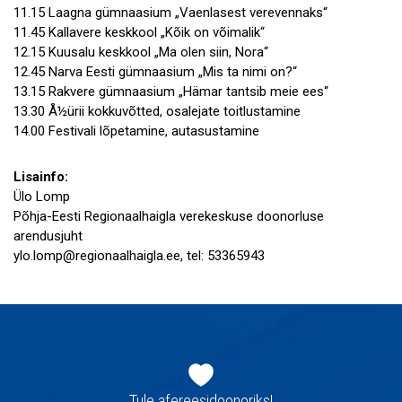
11.15 Laagna gümnaasium „Vaenlasest verevennaks“
11.45 Kallavere keskkool „Kõik on võimalik“
12.15 Kuusalu keskkool „Ma olen siin, Nora“
12.45 Narva Eesti gümnaasium „Mis ta nimi on?“
13.15 Rakvere gümnaasium „Hämar tantsib meie ees“
13.30 Å½ürii kokkuvõtted, osalejate toitlustamine
14.00 Festivali lõpetamine, autasustamine
Lisainfo:
Ülo Lomp
Põhja-Eesti Regionaalhaigla verekeskuse doonorluse
arendusjuht
ylo.lomp@regionaalhaigla.ee, tel: 53365943
Jaluse
navigatsioon
Tule afereesidoonoriks!