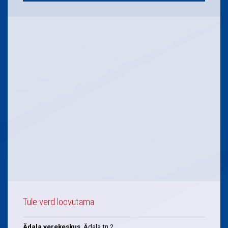
Tule verd loovutama
Ädala verekeskus
, Ädala tn 2