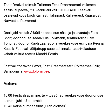
Teatrifestival toimub Tallinnas Eesti Draamateatri väikeses
saalis laupäeval, 23. veebruaril kell 10.00-14.00. Festivalil
osalevad kuus kooli Käinast, Tallinnast, Kallaverest, Kuusalust,
Narvast ja Rakverest.
Osalejaid hindab Å¾ürii koosseisus näitleja ja lavastaja Eero
Spriit, doonorluse saadik Liis Loikmann, teatrihuviline Laivi
Tõnurist, doonor Kardi Laansoo ja verekeskuse esindaja Regina
Kaasik. Festivali võitjatrupp saab auhinnaks teatrikülastuse
vabalt valitud teatris Mandri-Eestis.
Festivali toetavad Fazer, Eesti Draamateater, Põltsamaa Felix,
Bambona ja
www.dolomiit.ee
.
Ajakava
10.00 Festivali avamine, tervitussõnad verekeskuse doonorluse
arendusjuhilt Ülo Lombilt
10.45 Käina gümnaasium „Olen olemas“