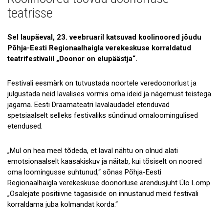
Uudised
teatrisse
Galerii
Sel laupäeval, 23. veebruaril katsuvad koolinoored jõudu
Koostöö
Põhja-Eesti Regionaalhaigla verekeskuse korraldatud
teatrifestivalil „Doonor on elupäästja“.
Tule tööle!
Tule ekskursioonile!
Festivali eesmärk on tutvustada noortele veredoonorlust ja
julgustada neid lavalises vormis oma ideid ja nägemust teistega
Andmekaitse
jagama. Eesti Draamateatri lavalaudadel etenduvad
spetsiaalselt selleks festivaliks sündinud omaloomingulised
etendused.
„Mul on hea meel tõdeda, et laval nähtu on olnud alati
emotsionaalselt kaasakiskuv ja näitab, kui tõsiselt on noored
oma loomingusse suhtunud,“ sõnas Põhja-Eesti
Regionaalhaigla verekeskuse doonorluse arendusjuht Ülo Lomp.
„Osalejate positiivne tagasiside on innustanud meid festivali
korraldama juba kolmandat korda.“