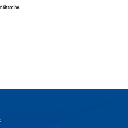
 näitamine
s