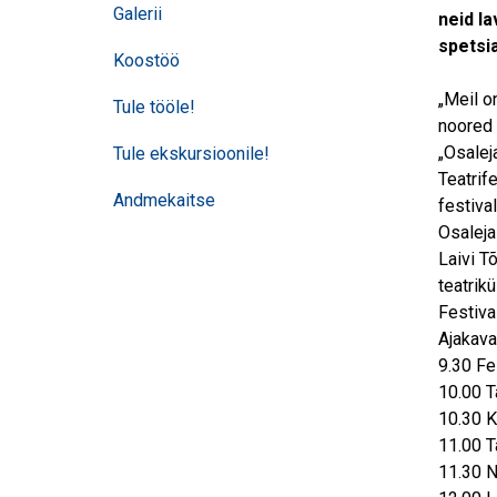
Galerii
neid l
spetsi
Koostöö
„Meil o
Tule tööle!
noored 
„Osalej
Tule ekskursioonile!
Teatrif
Andmekaitse
festival
Osaleja
Laivi T
teatrik
Festiva
Ajakava
9.30 Fe
10.00 T
10.30 K
11.00 T
11.30 N