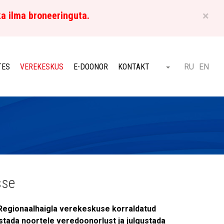
×
ka ilma broneeringuta.
ET
TES
VEREKESKUS
E-DOONOR
KONTAKT
RU
EN
Otsi
sse
i Regionaalhaigla verekeskuse korraldatud
ustada noortele veredoonorlust ja julgustada