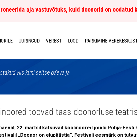
roneerida aja vastuvõtuks, kuid doonorid on oodatud 
ORILE
UURINGUD
VEREST
LOOD
PARKIMINE VEREKESKUS
istakud viis kuni seitse päeva ja
inoored toovad taas doonorluse teatri
upäeval, 22. märtsil katsuvad koolinoored jõudu Põhja-Eest
estivalil „Doonor on elupäästja“. Festivali eesmärk on tutv