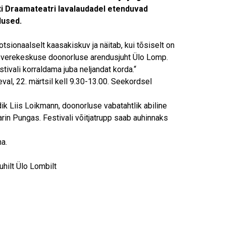
ti Draamateatri lavalaudadel etenduvad
dused.
tsionaalselt kaasakiskuv ja näitab, kui tõsiselt on
 verekeskuse doonorluse arendusjuht Ülo Lomp.
ivali korraldama juba neljandat korda.“
val, 22. märtsil kell 9.30-13.00. Seekordsel
ik Liis Loikmann, doonorluse vabatahtlik abiline
rin Pungas. Festivali võitjatrupp saab auhinnaks
a.
hilt Ülo Lombilt