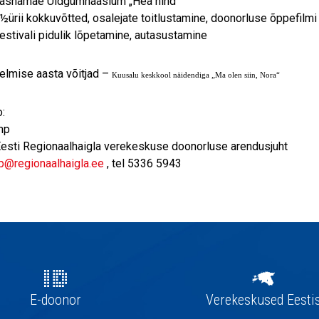
Lasnamäe Üldgümnaasium „Hea hind“
½ürii kokkuvõtted, osalejate toitlustamine, doonorluse õppefilmi
estivali pidulik lõpetamine, autasustamine
 Eelmise aasta võitjad –
Kuusalu keskkool näidendiga „Ma olen siin, Nora“
:
mp
esti Regionaalhaigla verekeskuse doonorluse arendusjuht
p@regionaalhaigla.ee
, tel 5336 5943
E-doonor
Verekeskused Eesti