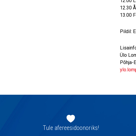
12.00 
12.30 Å
13.00 F
Pildil:
Lisainfo
Ülo Lo
Põhja-E
ylo.lom
Jaluse
navigatsioon
Tule afereesidoonoriks!