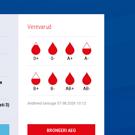
Verevarud
0+
0-
A+
A-
na
B+
B-
AB+
AB-
Andmed seisuga 07.08.2026 10:12
ti 3)
BRONEERI AEG