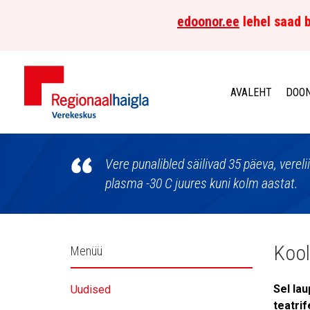
edoonor.ee
lehel saad b
AVALEHT
DOON
Põhja-
Eesti
Vere punalibled säilivad 35 päeva, vereli
plasma -30 C juures kuni kolm aastat.
Regionaalhaigla
Verekeskus
Külgpaani
Kool
Menüü
navigatsioon
Sel la
Uudised
teatrif