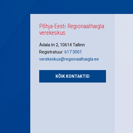
Põhja-Eesti Regionaalhaigla
verekeskus
Ädala tn 2, 10614 Tallinn
Registratuur:
617 3001
verekeskus@regionaalhaigla.ee
KÕIK KONTAKTID