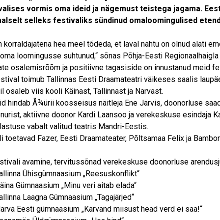
avalises vormis oma ideid ja nägemust teistega jagama. Ees
aalselt selleks festivaliks sündinud omaloomingulised eten
n korraldajatena hea meel tõdeda, et laval nähtu on olnud alati emo
oma loomingusse suhtunud,“ sõnas Põhja-Eesti Regionaalhaigla
ate osalemisrõõm ja positiivne tagasiside on innustanud meid fest
estival toimub Tallinnas Eesti Draamateatri väikeses saalis laupäe
il osaleb viis kooli Käinast, Tallinnast ja Narvast.
id hindab Å¾ürii koosseisus näitleja Ene Järvis, doonorluse saad
õnurist, aktiivne doonor Kardi Laansoo ja verekeskuse esindaja Ka
ülastuse vabalt valitud teatris Mandri-Eestis.
li toetavad Fazer, Eesti Draamateater, Põltsamaa Felix ja Bambon
stivali avamine, tervitussõnad verekeskuse doonorluse arendusju
allinna Ühisgümnaasium „Reesuskonflikt“
äina Gümnaasium „Minu veri aitab elada“
allinna Laagna Gümnaasium „Tagajärjed“
arva Eesti gümnaasium „Kärvand miisust head verd ei saa!“