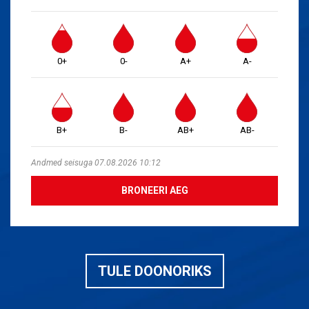
0+
0-
A+
A-
B+
B-
AB+
AB-
Andmed seisuga 07.08.2026 10:12
BRONEERI AEG
TULE DOONORIKS