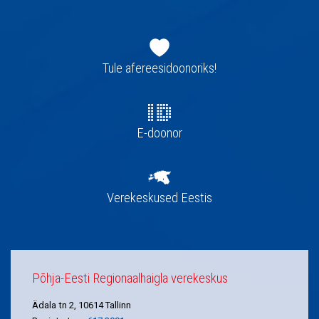
Jaluse
navigatsioon
Tule afereesidoonoriks!
E-doonor
Verekeskused Eestis
Põhja-Eesti Regionaalhaigla verekeskus
Ädala tn 2, 10614 Tallinn