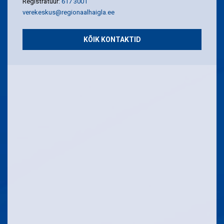
Registratuur:
617 3001
verekeskus@regionaalhaigla.ee
KÕIK KONTAKTID