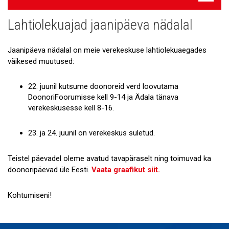
navigatsioon
Lahtiolekuajad jaanipäeva nädalal
Uudised
Galerii
Jaanipäeva nädalal on meie verekeskuse lahtiolekuaegades
väikesed muutused:
Koostöö
22. juunil kutsume doonoreid verd loovutama
Tule tööle!
DoonoriFoorumisse kell 9-14 ja Ädala tänava
verekeskusesse kell 8-16.
Tule ekskursioonile!
Andmekaitse
23. ja 24. juunil on verekeskus suletud.
Teistel päevadel oleme avatud tavapäraselt ning toimuvad ka
doonoripäevad üle Eesti.
Vaata graafikut siit.
Kohtumiseni!