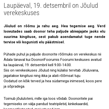
Laupäeval, 19. detsembril on Jõulud
Uudised
verekeskuses
Galerii
Jõulud on rõõmu ja rahu aeg. Hea tegemise aeg. Verd
Koostöö
loovutades saab doonor teha paljude abivajajate jaoks elu
Tule tööle!
suurima kingituse, sest pakub asendamatut tuge nende
tervise või kogunisti elu päästmisel.
Tule ekskursioonile!
Pühade puhul ja paljude doonorite rõõmuks on verekeskus nii
Andmekaitse
Ädala tänaval kui DoonoriFoorumis Foorumi keskuses avatud
ka laupäeval, 19. detsembril kell 9.00-14.00.
Siis on verekeskuses Jõulud ning külalisi tervitab Jõuluvana,
jagatakse kingitusi ning ikka ja alati rõõmsat tuju.
Oodatud on kõik terved ja hea südamega inimesed, koos pere
ja sõpradega.
Toimub jõululoterii, mille iga loos võidab. Doonoritele pai
tegemiseks on välja pandud teatripiletid, kinkekaardid,