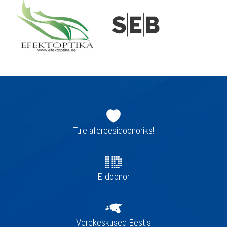
Jaluse
navigatsioon
Tule afereesidoonoriks!
E-doonor
Verekeskused Eestis