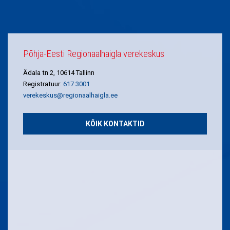
Põhja-Eesti Regionaalhaigla verekeskus
Ädala tn 2, 10614 Tallinn
Registratuur:
617 3001
verekeskus@regionaalhaigla.ee
KÕIK KONTAKTID