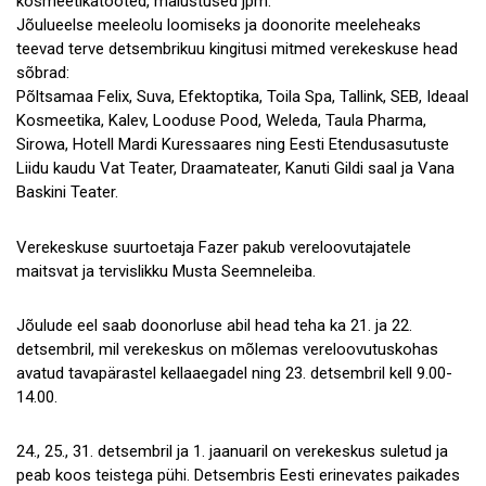
kosmeetikatooted, maiustused jpm.
Jõulueelse meeleolu loomiseks ja doonorite meeleheaks
teevad terve detsembrikuu kingitusi mitmed verekeskuse head
sõbrad:
Põltsamaa Felix, Suva, Efektoptika, Toila Spa, Tallink, SEB, Ideaal
Kosmeetika, Kalev, Looduse Pood, Weleda, Taula Pharma,
Sirowa, Hotell Mardi Kuressaares ning Eesti Etendusasutuste
Liidu kaudu Vat Teater, Draamateater, Kanuti Gildi saal ja Vana
Baskini Teater.
Verekeskuse suurtoetaja Fazer pakub vereloovutajatele
maitsvat ja tervislikku Musta Seemneleiba.
Jõulude eel saab doonorluse abil head teha ka 21. ja 22.
detsembril, mil verekeskus on mõlemas vereloovutuskohas
avatud tavapärastel kellaaegadel ning 23. detsembril kell 9.00-
14.00.
24., 25., 31. detsembril ja 1. jaanuaril on verekeskus suletud ja
peab koos teistega pühi. Detsembris Eesti erinevates paikades