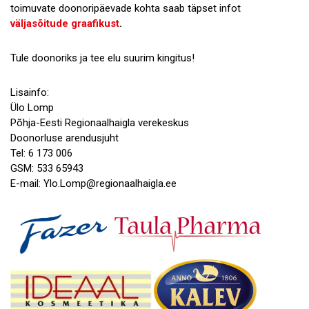
toimuvate doonoripäevade kohta saab täpset infot
väljasõitude graafikust
.
Tule doonoriks ja tee elu suurim kingitus!
Lisainfo:
Ülo Lomp
Põhja-Eesti Regionaalhaigla verekeskus
Doonorluse arendusjuht
Tel: 6 173 006
GSM: 533 65943
E-mail: Ylo.Lomp@regionaalhaigla.ee