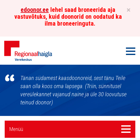
×
edoonor.ee
lehel saad broneerida aja
vastuvõtuks, kuid doonorid on oodatud ka
ilma broneeringuta.
Men
Põhja-
Tänan südamest kaasdoonoreid, sest tänu Teile
Eesti
saan olla koos oma lapsega. (Triin, sünnitusel
vereülekannet vajanud naine ja üle 30 loovutuse
Regionaalhaigla
teinud doonor)
Verekeskus
Külgpaani
Menüü
Menüü
navigatsioon