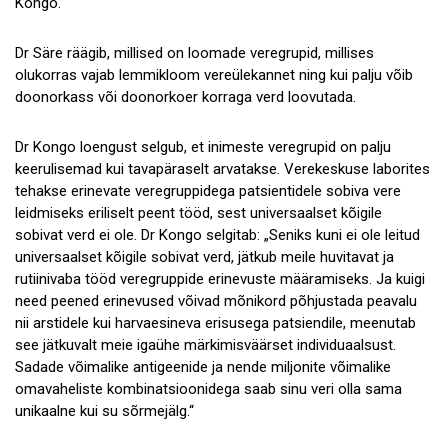
Kongo.
Dr Säre räägib, millised on loomade veregrupid, millises
olukorras vajab lemmikloom vereülekannet ning kui palju võib
doonorkass või doonorkoer korraga verd loovutada.
Dr Kongo loengust selgub, et inimeste veregrupid on palju
keerulisemad kui tavapäraselt arvatakse. Verekeskuse laborites
tehakse erinevate veregruppidega patsientidele sobiva vere
leidmiseks eriliselt peent tööd, sest universaalset kõigile
sobivat verd ei ole. Dr Kongo selgitab: „Seniks kuni ei ole leitud
universaalset kõigile sobivat verd, jätkub meile huvitavat ja
rutiinivaba tööd veregruppide erinevuste määramiseks. Ja kuigi
need peened erinevused võivad mõnikord põhjustada peavalu
nii arstidele kui harvaesineva erisusega patsiendile, meenutab
see jätkuvalt meie igaühe märkimisväärset individuaalsust.
Sadade võimalike antigeenide ja nende miljonite võimalike
omavaheliste kombinatsioonidega saab sinu veri olla sama
unikaalne kui su sõrmejälg.“