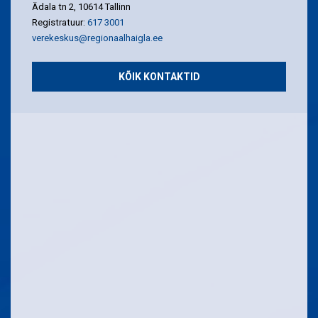
Ädala tn 2, 10614 Tallinn
Registratuur:
617 3001
verekeskus@regionaalhaigla.ee
KÕIK KONTAKTID