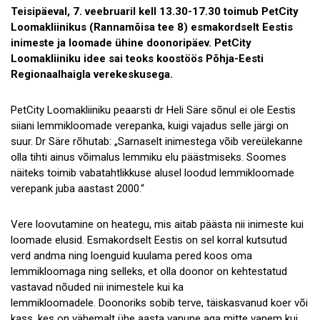
Teisipäeval, 7. veebruaril kell 13.30-17.30 toimub PetCity
Loomakliinikus (Rannamõisa tee 8) esmakordselt Eestis
inimeste ja loomade ühine doonoripäev. PetCity
Loomakliiniku idee sai teoks koostöös Põhja-Eesti
Regionaalhaigla verekeskusega.
PetCity Loomakliiniku peaarsti dr Heli Säre sõnul ei ole Eestis
siiani lemmikloomade verepanka, kuigi vajadus selle järgi on
suur. Dr Säre rõhutab: „Sarnaselt inimestega võib vereülekanne
olla tihti ainus võimalus lemmiku elu päästmiseks. Soomes
näiteks toimib vabatahtlikkuse alusel loodud lemmikloomade
verepank juba aastast 2000.“
Vere loovutamine on heategu, mis aitab päästa nii inimeste kui
loomade elusid. Esmakordselt Eestis on sel korral kutsutud
verd andma ning loenguid kuulama pered koos oma
lemmikloomaga ning selleks, et olla doonor on kehtestatud
vastavad nõuded nii inimestele kui ka
lemmikloomadele. Doonoriks sobib terve, täiskasvanud koer või
kass, kes on vähemalt ühe aasta vanune aga mitte vanem kui