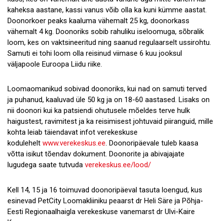
kaheksa aastane, kassi vanus võib olla ka kuni kümme aastat.
Doonorkoer peaks kaaluma vähemalt 25 kg, doonorkass
vähemalt 4 kg. Doonoriks sobib rahuliku iseloomuga, sõbralik
loom, kes on vaktsineeritud ning saanud regulaarselt ussirohtu.
Samuti ei tohi loom olla reisinud viimase 6 kuu jooksul
väljapoole Euroopa Liidu riike.
Loomaomanikud sobivad doonoriks, kui nad on samuti terved
ja puhanud, kaaluvad üle 50 kg ja on 18-60 aastased. Lisaks on
nii doonori kui ka patsiendi ohutusele mõeldes terve hulk
haigustest, ravimitest ja ka reisimisest johtuvaid piiranguid, mille
kohta leiab täiendavat infot verekeskuse
kodulehelt
www.verekeskus.ee
. Doonoripäevale tuleb kaasa
võtta isikut tõendav dokument. Doonorite ja abivajajate
lugudega saate tutvuda
verekeskus.ee/lood/
Kell 14, 15 ja 16 toimuvad doonoripäeval tasuta loengud, kus
esinevad PetCity Loomakliiniku peaarst dr Heli Säre ja Põhja-
Eesti Regionaalhaigla verekeskuse vanemarst dr Ulvi-Kaire