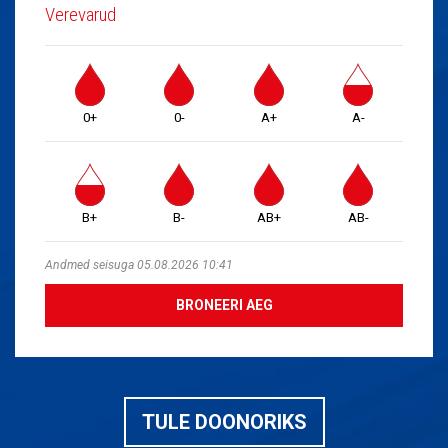
Verevarud
0+
0-
A+
A-
B+
B-
AB+
AB-
Andmed seisuga 05.08.2026 10:41
BRONEERI AEG
TULE DOONORIKS