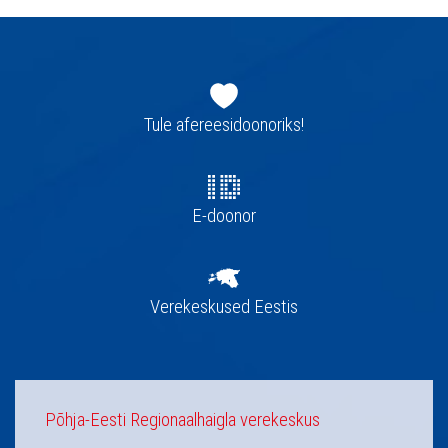
Jaluse
navigatsioon
Tule afereesidoonoriks!
E-doonor
Verekeskused Eestis
Põhja-Eesti Regionaalhaigla verekeskus