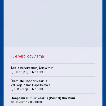
Tule verd loovutama
Ädala verekeskus
, Ädala tn 2
E, R 8-16 ja T, K, N 11-19
Ülemiste Doonorikeskus
Valukoja 7, Karl Papello maja
E, K, R 9-17 ja T, N 10-18
Haapsalu Kultuurikeskus (Posti 3) Suvetuur
10.08.2026 12.00-18.00