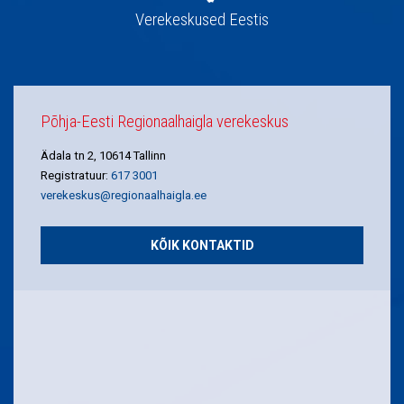
Verekeskused Eestis
Põhja-Eesti Regionaalhaigla verekeskus
Ädala tn 2, 10614 Tallinn
Registratuur:
617 3001
verekeskus@regionaalhaigla.ee
KÕIK KONTAKTID