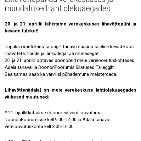
Uudised
muudatused lahtiolekuaegades
Galerii
20. ja 21. aprillil tähistame verekeskuses lihavõttepühi ja
Koostöö
kevade tulekut!
Tule tööle!
Lõpuks ometi käes ta ongi! Tänavu saabub täieline kevad koos
Tule ekskursioonile!
lihavõtete, tibude ja jänkudega! Ja munadega!
20. ja 21. aprillil ootavad doonoreid meie vereloovutuskohtades
Andmekaitse
Ädala tänaval ja DoonoriFoorumis üllatused Talleggilt.
Sealsamas saab ka värvilisi pühademune meisterdada.
Lihavõttenädalal on meie verekeskuse lahtiolekuaegades
väikesed muutused:
* 21. aprillil kutsume doonoreid verd loovutama
DoonoriFoorumisse kell 9.00-14.00 ja Ädala tänava
vereloovutuskohta kell 8.00-16.00