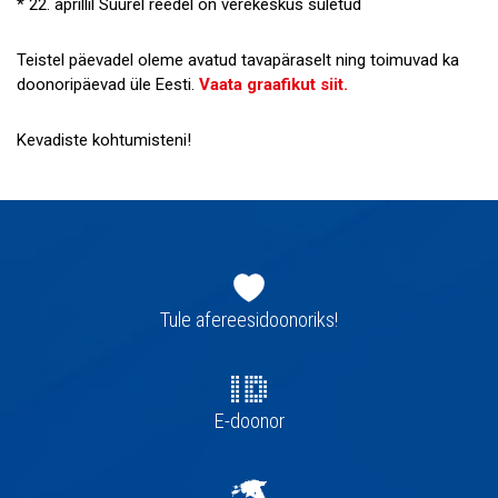
* 22. aprillil Suurel reedel on verekeskus suletud
Teistel päevadel oleme avatud tavapäraselt ning toimuvad ka
doonoripäevad üle Eesti.
Vaata graafikut siit.
Kevadiste kohtumisteni!
Jaluse
navigatsioon
Tule afereesidoonoriks!
E-doonor