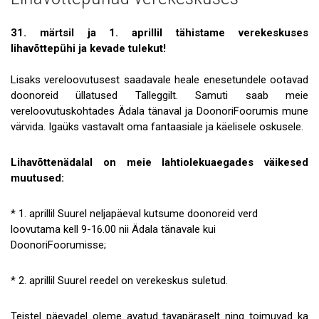
Uudised
Galerii
31. märtsil ja 1. aprillil tähistame verekeskuses
lihavõttepühi ja kevade tulekut!
Koostöö
Lisaks vereloovutusest saadavale heale enesetundele ootavad
Tule tööle!
doonoreid üllatused Talleggilt. Samuti saab meie
vereloovutuskohtades Ädala tänaval ja DoonoriFoorumis mune
Tule ekskursioonile!
värvida. Igaüks vastavalt oma fantaasiale ja käelisele oskusele.
Andmekaitse
Lihavõttenädalal on meie lahtiolekuaegades väikesed
muutused:
* 1. aprillil Suurel neljapäeval kutsume doonoreid verd
loovutama kell 9-16.00 nii Ädala tänavale kui
DoonoriFoorumisse;
* 2. aprillil Suurel reedel on verekeskus suletud.
Teistel päevadel oleme avatud tavapäraselt ning toimuvad ka