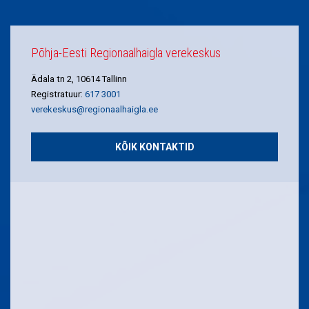
Põhja-Eesti Regionaalhaigla verekeskus
Ädala tn 2, 10614 Tallinn
Registratuur:
617 3001
verekeskus@regionaalhaigla.ee
KÕIK KONTAKTID