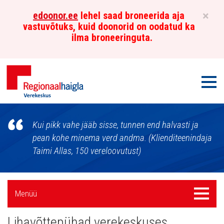
×
edoonor.ee
lehel saad broneerida aja
vastuvõtuks, kuid doonorid on oodatud ka
ilma broneeringuta.
Men
Põhja-
Kui pikk vahe jääb sisse, tunnen end halvasti ja
Eesti
pean kohe minema verd andma. (Klienditeenindaja
Taimi Allas, 150 vereloovutust)
Regionaalhaigla
Verekeskus
Külgpaani
Menüü
Menüü
navigatsioon
Lihavõttepühad verekeskuses