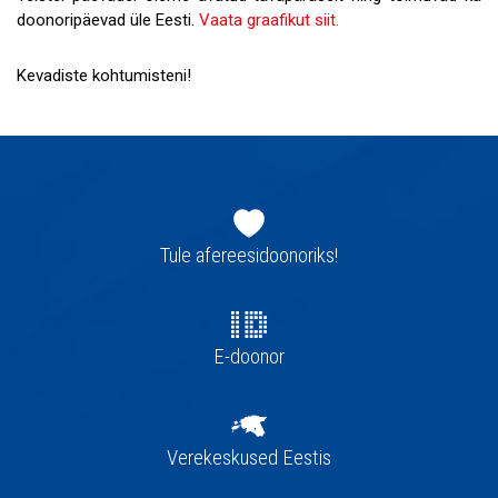
doonoripäevad üle Eesti.
Vaata graafikut siit.
Kevadiste kohtumisteni!
Jaluse
navigatsioon
Tule afereesidoonoriks!
E-doonor
Verekeskused Eestis