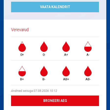
VAATA KALENDRIT
Verevarud
0+
0-
A+
A-
B+
B-
AB+
AB-
Andmed seisuga 07.08.2026 10:12
BRONEERI AEG