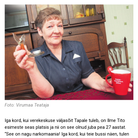
Doonorite ja sõprade lood
Foto: Virumaa Teataja
Iga kord, kui verekeskuse väljasõit Tapale tuleb, on Ilme Tito
esimeste seas platsis ja nii on see olnud juba pea 27 aastat.
“See on nagu narkomaania! Iga kord, kui teie bussi näen, tulen