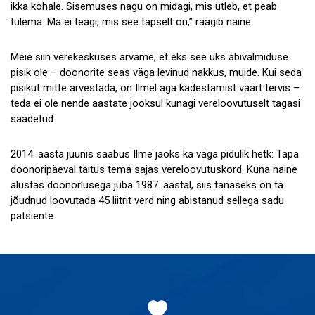
ikka kohale. Sisemuses nagu on midagi, mis ütleb, et peab
tulema. Ma ei teagi, mis see täpselt on,” räägib naine.
Meie siin verekeskuses arvame, et eks see üks abivalmiduse
pisik ole – doonorite seas väga levinud nakkus, muide. Kui seda
pisikut mitte arvestada, on Ilmel aga kadestamist väärt tervis –
teda ei ole nende aastate jooksul kunagi vereloovutuselt tagasi
saadetud.
2014. aasta juunis saabus Ilme jaoks ka väga pidulik hetk: Tapa
doonoripäeval täitus tema sajas vereloovutuskord. Kuna naine
alustas doonorlusega juba 1987. aastal, siis tänaseks on ta
jõudnud loovutada 45 liitrit verd ning abistanud sellega sadu
patsiente.
Jaluse