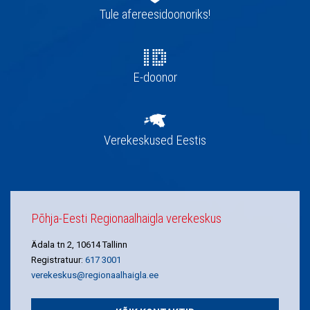
navigatsioon
Tule afereesidoonoriks!
E-doonor
Verekeskused Eestis
Põhja-Eesti Regionaalhaigla verekeskus
Ädala tn 2, 10614 Tallinn
Registratuur:
617 3001
verekeskus@regionaalhaigla.ee