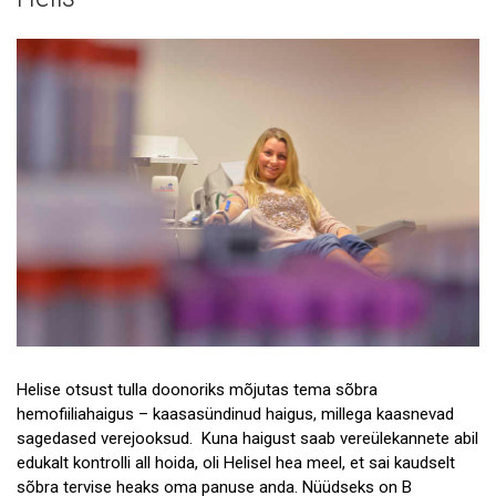
Patsientide lood
Doonorite ja sõprade lood
Helise otsust tulla doonoriks mõjutas tema sõbra
hemofiiliahaigus – kaasasündinud haigus, millega kaasnevad
sagedased verejooksud. Kuna haigust saab vereülekannete abil
edukalt kontrolli all hoida, oli Helisel hea meel, et sai kaudselt
sõbra tervise heaks oma panuse anda. Nüüdseks on B