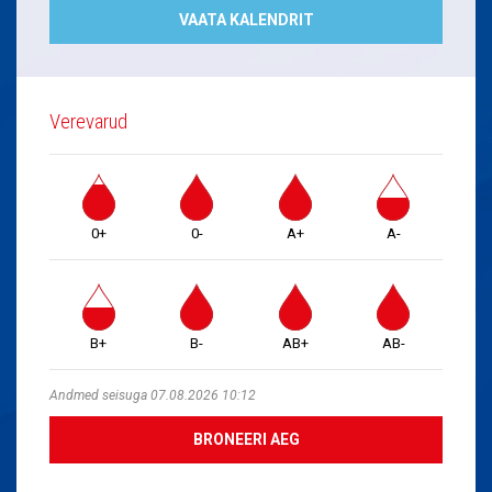
VAATA KALENDRIT
Verevarud
0+
0-
A+
A-
B+
B-
AB+
AB-
Andmed seisuga 07.08.2026 10:12
BRONEERI AEG