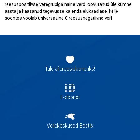
reesuspositiivse veregrupiga naine verd loovutanud üle kümne
aasta ja kaasanud tegevusse ka enda elukaaslase, kelle
soontes voolab universaalne 0 reesusnegatiivne veri.
Jaluse
navigatsioon
Tule afereesidoonoriks!
E-doonor
Verekeskused Eestis