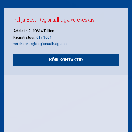
Põhja-Eesti Regionaalhaigla verekeskus
Ädala tn 2, 10614 Tallinn
Registratuur:
617 3001
verekeskus@regionaalhaigla.ee
KÕIK KONTAKTID