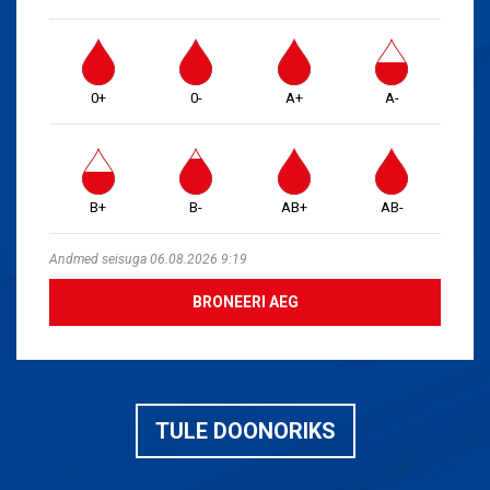
0+
0-
A+
A-
B+
B-
AB+
AB-
Andmed seisuga 06.08.2026 9:19
BRONEERI AEG
TULE DOONORIKS