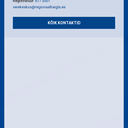
Registratuur:
617 3001
verekeskus@regionaalhaigla.ee
KÕIK KONTAKTID