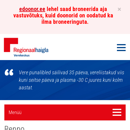
×
edoonor.ee
lehel saad broneerida aja
vastuvõtuks, kuid doonorid on oodatud ka
ilma broneeringuta.
Men
Põhja-
Vere punalibled säilivad 35 päeva, vereliistakud viis
Eesti
kuni seitse päeva ja plasma -30 C juures kuni kolm
aastat.
Regionaalhaigla
Verekeskus
Külgpaani
Menüü
Menüü
navigatsioon
Renno