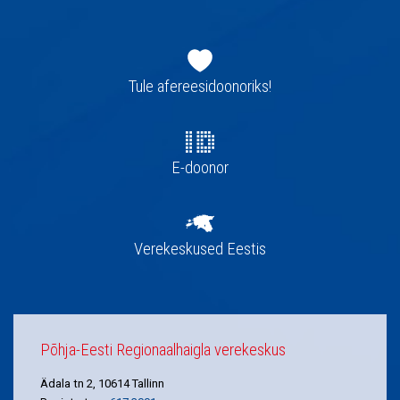
Jaluse
navigatsioon
Tule afereesidoonoriks!
E-doonor
Verekeskused Eestis
Põhja-Eesti Regionaalhaigla verekeskus
Ädala tn 2, 10614 Tallinn