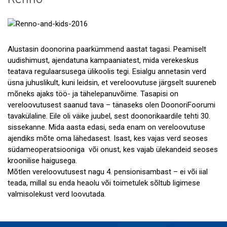
Patsientide lood
Doonorite ja sõprade lood
Alustasin doonorina paarkümmend aastat tagasi. Peamiselt
uudishimust, ajendatuna kampaaniatest, mida verekeskus
teatava regulaarsusega ülikoolis tegi. Esialgu annetasin verd
üsna juhuslikult, kuni leidsin, et vereloovutuse järgselt suureneb
mõneks ajaks töö- ja tähelepanuvõime. Tasapisi on
vereloovutusest saanud tava – tänaseks olen DoonoriFoorumi
tavakülaline. Eile oli väike juubel, sest doonorikaardile tehti 30.
sissekanne. Mida aasta edasi, seda enam on vereloovutuse
ajendiks mõte oma lähedasest. Isast, kes vajas verd seoses
südameoperatsiooniga või onust, kes vajab ülekandeid seoses
kroonilise haigusega.
Mõtlen vereloovutusest nagu 4. pensionisambast – ei või iial
teada, millal su enda heaolu või toimetulek sõltub ligimese
valmisolekust verd loovutada.