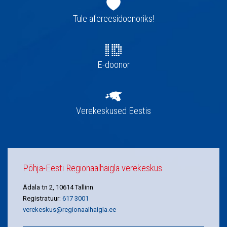
navigatsioon
Tule afereesidoonoriks!
E-doonor
Verekeskused Eestis
Põhja-Eesti Regionaalhaigla verekeskus
Ädala tn 2, 10614 Tallinn
Registratuur:
617 3001
verekeskus@regionaalhaigla.ee