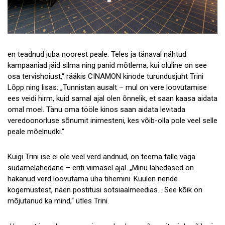
en teadnud juba noorest peale. Teles ja tänaval nähtud
kampaaniad jäid silma ning panid mõtlema, kui oluline on see
osa tervishoiust,“ rääkis CINAMON kinode turundusjuht Trini
Lõpp ning lisas: „Tunnistan ausalt – mul on vere loovutamise
ees veidi hirm, kuid samal ajal olen õnnelik, et saan kaasa aidata
omal moel. Tänu oma tööle kinos saan aidata levitada
veredoonorluse sõnumit inimesteni, kes võib-olla pole veel selle
peale mõelnudki.“
Kuigi Trini ise ei ole veel verd andnud, on teema talle väga
südamelähedane – eriti viimasel ajal. „Minu lähedased on
hakanud verd loovutama üha tihemini. Kuulen nende
kogemustest, näen postitusi sotsiaalmeedias… See kõik on
mõjutanud ka mind,“ ütles Trini.