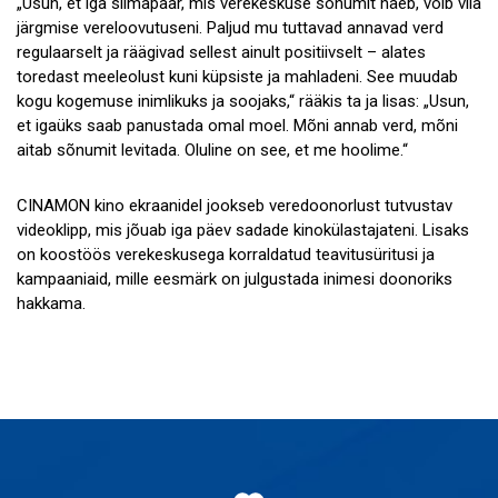
„Usun, et iga silmapaar, mis verekeskuse sõnumit näeb, võib viia
järgmise vereloovutuseni. Paljud mu tuttavad annavad verd
regulaarselt ja räägivad sellest ainult positiivselt – alates
toredast meeleolust kuni küpsiste ja mahladeni. See muudab
kogu kogemuse inimlikuks ja soojaks,“ rääkis ta ja lisas: „Usun,
et igaüks saab panustada omal moel. Mõni annab verd, mõni
aitab sõnumit levitada. Oluline on see, et me hoolime.“
CINAMON kino ekraanidel jookseb veredoonorlust tutvustav
videoklipp, mis jõuab iga päev sadade kinokülastajateni. Lisaks
on koostöös verekeskusega korraldatud teavitusüritusi ja
kampaaniaid, mille eesmärk on julgustada inimesi doonoriks
hakkama.
Jaluse