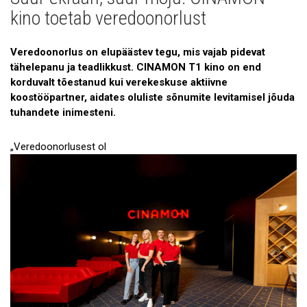
Patsientide lood
kino toetab veredoonorlust
Doonorite ja sõprade lood
Veredoonorlus on elupäästev tegu, mis vajab pidevat
tähelepanu ja teadlikkust. CINAMON T1 kino on end
korduvalt tõestanud kui verekeskuse aktiivne
koostööpartner, aidates oluliste sõnumite levitamisel jõuda
tuhandete inimesteni.
„Veredoonorlusest ol