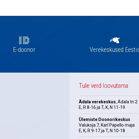
E-doonor
Verekeskused Eesti
Tule verd loovutama
Ädala verekeskus
, Ädala tn 2
E, R 8-16 ja T, K, N 11-19
Ülemiste Doonorikeskus
Valukoja 7, Karl Papello maja
E, K, R 9-17 ja T, N 10-18