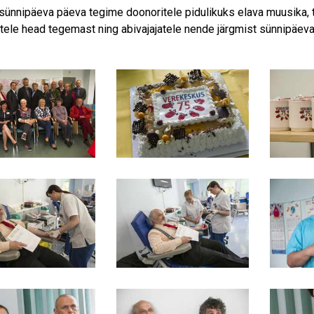
sünnipäeva päeva tegime doonoritele pidulikuks elava muusika, to
tele head tegemast ning abivajajatele nende järgmist sünnipäeva