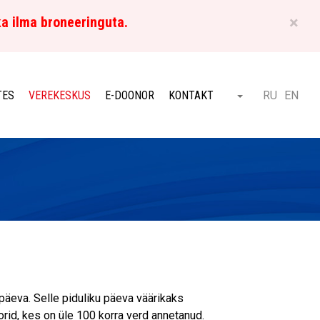
×
ka ilma broneeringuta.
ET
TES
VEREKESKUS
E-DOONOR
KONTAKT
RU
EN
Otsi
päeva. Selle piduliku päeva väärikaks
id, kes on üle 100 korra verd annetanud.