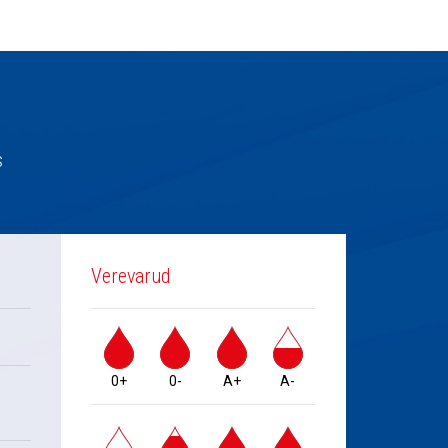
s
Verevarud
0+
0-
A+
A-