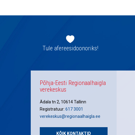
Jaluse
navigatsioon
Tule afereesidoonoriks!
Põhja-Eesti Regionaalhaigla
verekeskus
Ädala tn 2, 10614 Tallinn
Registratuur:
617 3001
verekeskus@regionaalhaigla.ee
KÕIK KONTAKTID