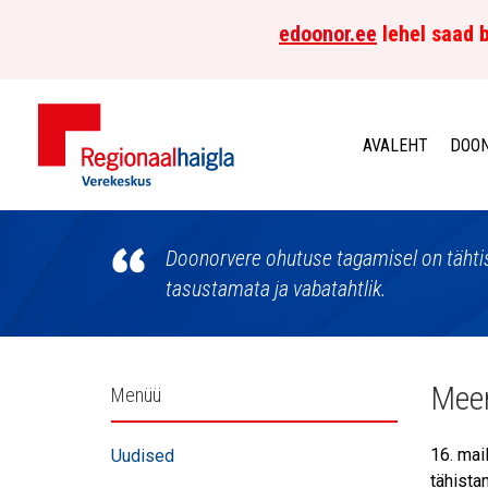
edoonor.ee
lehel saad b
AVALEHT
DOON
Põhja-
Eesti
Doonorvere ohutuse tagamisel on tähtis
tasustamata ja vabatahtlik.
Regionaalhaigla
Verekeskus
Külgpaani
Meen
Menüü
navigatsioon
16. mai
Uudised
tähista