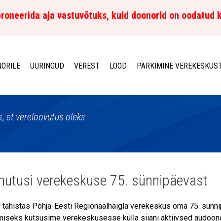
roneerida aja vastuvõtuks, kuid doonorid on oodatud 
ORILE
UURINGUD
VEREST
LOOD
PARKIMINE VEREKESKUS
, et vereloovutus oleks
utusi verekeskuse 75. sünnipäevast
l tähistas Põhja-Eesti Regionaalhaigla verekeskus oma 75. sünni
miseks kutsusime verekeskusesse külla siiani aktiivsed audoonor