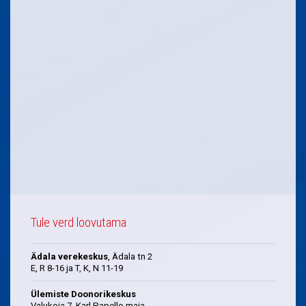
Tule verd loovutama
Ädala verekeskus
, Ädala tn 2
E, R 8-16 ja T, K, N 11-19
Ülemiste Doonorikeskus
Valukoja 7, Karl Papello maja