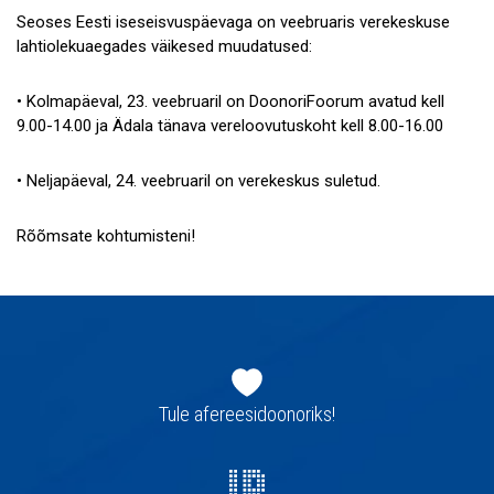
Galerii
Seoses Eesti iseseisvuspäevaga on veebruaris verekeskuse
lahtiolekuaegades väikesed muudatused:
Koostöö
• Kolmapäeval, 23. veebruaril on DoonoriFoorum avatud kell
Tule tööle!
9.00-14.00 ja Ädala tänava vereloovutuskoht kell 8.00-16.00
Tule ekskursioonile!
• Neljapäeval, 24. veebruaril on verekeskus suletud.
Andmekaitse
Rõõmsate kohtumisteni!
Jaluse
navigatsioon
Tule afereesidoonoriks!