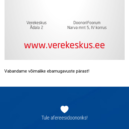
Vabandame võimalike ebamugavuste pärast!
Jaluse
navigatsioon
Tule afereesidoonoriks!