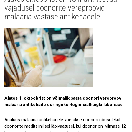
Uudised
vajadusel doonorite vereproovid
Galerii
malaaria vastase antikehadele
Koostöö
Tule tööle!
Tule ekskursioonile!
Andmekaitse
Alates 1. oktoobrist on võimalik saata doonori vereproov
malaaria antikehade uuringuks Regionaalhaigla laborisse.
Analüüs malaaria antikehadele võetakse doonori nõusolekul
doonorite meditsiinilisel läbivaatusel, kui doonor on viimase 12