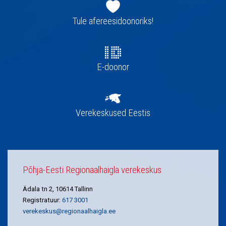
Jaluse
navigatsioon
Tule afereesidoonoriks!
E-doonor
Verekeskused Eestis
Põhja-Eesti Regionaalhaigla verekeskus
Ädala tn 2, 10614 Tallinn
Registratuur:
617 3001
verekeskus@regionaalhaigla.ee