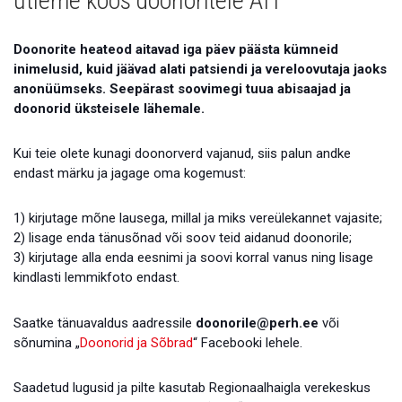
ütleme koos doonoritele AIT
Galerii
Doonorite heateod aitavad iga päev päästa kümneid
Koostöö
inimelusid, kuid jäävad alati patsiendi ja vereloovutaja jaoks
Tule tööle!
anonüümseks. Seepärast soovimegi tuua abisaajad ja
doonorid üksteisele lähemale.
Tule ekskursioonile!
Kui teie olete kunagi doonorverd vajanud, siis palun andke
Andmekaitse
endast märku ja jagage oma kogemust:
1) kirjutage mõne lausega, millal ja miks vereülekannet vajasite;
2) lisage enda tänusõnad või soov teid aidanud doonorile;
3) kirjutage alla enda eesnimi ja soovi korral vanus ning lisage
kindlasti lemmikfoto endast.
Saatke tänuavaldus aadressile
doonorile@perh.ee
või
sõnumina „
Doonorid ja Sõbrad
“ Facebooki lehele.
Saadetud lugusid ja pilte kasutab Regionaalhaigla verekeskus