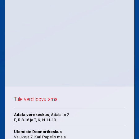
Tule verd loovutama
Ädala verekeskus
, Ädala tn 2
E, R 8-16 ja T, K, N 11-19
Ülemiste Doonorikeskus
Valukoja 7, Karl Papello maja