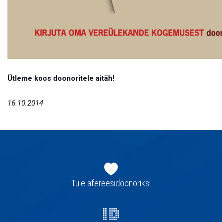
Ütleme koos doonoritele aitäh!
16.10.2014
Jaluse
navigatsioon
Tule afereesidoonoriks!