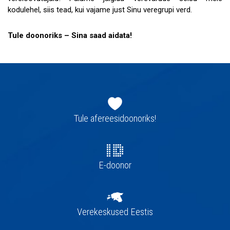
kodulehel, siis tead, kui vajame just Sinu veregrupi verd.
Tule doonoriks – Sina saad aidata!
Jaluse
navigatsioon
Tule afereesidoonoriks!
E-doonor
Verekeskused Eestis