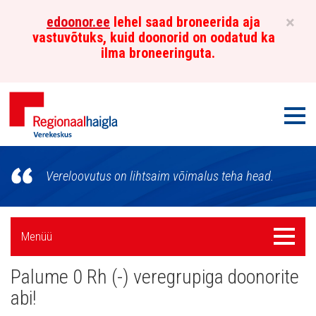
×
edoonor.ee
lehel saad broneerida aja
vastuvõtuks, kuid doonorid on oodatud ka
ilma broneeringuta.
Men
Põhja-
Vereloovutus on lihtsaim võimalus teha head.
Eesti
Regionaalhaigla
Külgpaani
Menüü
Menüü
Verekeskus
navigatsioon
Palume 0 Rh (-) veregrupiga doonorite
Uudised
abi!
Galerii