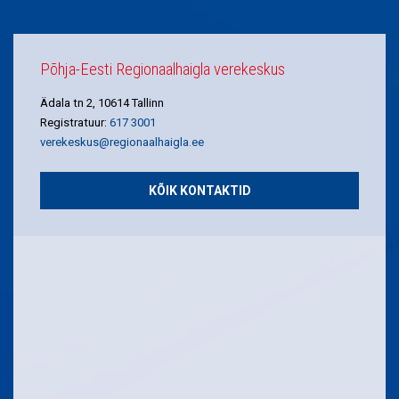
Põhja-Eesti Regionaalhaigla verekeskus
Ädala tn 2, 10614 Tallinn
Registratuur:
617 3001
verekeskus@regionaalhaigla.ee
KÕIK KONTAKTID