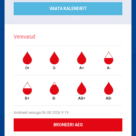
VAATA KALENDRIT
Verevarud
0+
0-
A+
A-
B+
B-
AB+
AB-
Andmed seisuga 06.08.2026 9:19
BRONEERI AEG