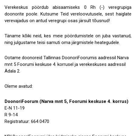
Verekeskus pöördub abisaamiseks 0 Rh (-) veregrupiga
Koostöö
doonorite poole. Kutsume Teid vereloovutusele, sest haiglate
verevajadus on antud veregrupi osas järsult tõusnud!
Tule tööle!
Tule ekskursioonile!
Täname kõiki neid, kes meie pöördumistele on juba vastanud,
ning julgustame teisi samuti oma järgmistele heategudele.
Andmekaitse
Ootame doonoreid Tallinnas DoonoriFoorumis aadressil Narva
mnt 5 Foorumi keskuse 4. korrusel ja verekeskuses aadressil
Ädala 2.
Oleme avatud:
DoonoriFoorum (Narva mnt 5, Foorumi keskuse 4. korrus)
E-N 11-19
R 9-14
Registratuur: 664 0470