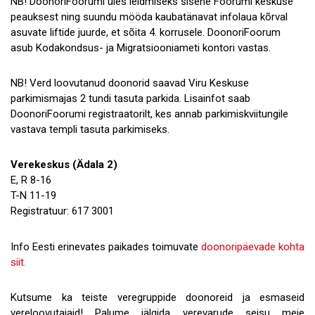
NB! DoonoriFoorumi üles leidmiseks sisene Foorumi keskuse
peauksest ning suundu mööda kaubatänavat infolaua kõrval
asuvate liftide juurde, et sõita 4. korrusele. DoonoriFoorum
asub Kodakondsus- ja Migratsiooniameti kontori vastas.
NB! Verd loovutanud doonorid saavad Viru Keskuse
parkimismajas 2 tundi tasuta parkida. Lisainfot saab
DoonoriFoorumi registraatorilt, kes annab parkimiskviitungile
vastava templi tasuta parkimiseks.
Verekeskus (Ädala 2)
E, R 8-16
T-N 11-19
Registratuur: 617 3001
Info Eesti erinevates paikades toimuvate
doonoripäevade kohta
siit.
Kutsume ka teiste veregruppide doonoreid ja esmaseid
vereloovutajaid! Palume jälgida verevarude seisu meie