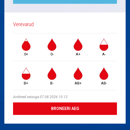
Verevarud
0+
0-
A+
A-
B+
B-
AB+
AB-
Andmed seisuga 07.08.2026 10:12
BRONEERI AEG