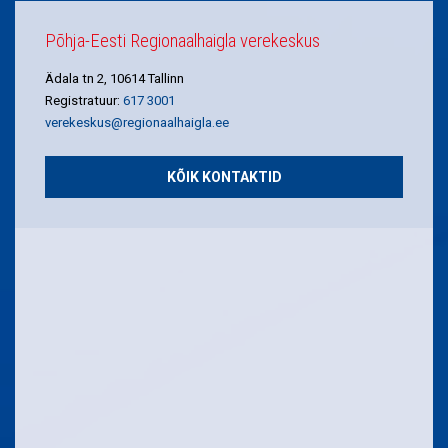
Põhja-Eesti Regionaalhaigla verekeskus
Ädala tn 2, 10614 Tallinn
Registratuur:
617 3001
verekeskus@regionaalhaigla.ee
KÕIK KONTAKTID