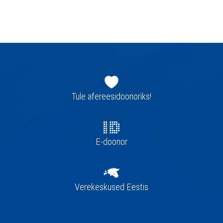
Jaluse
navigatsioon
Tule afereesidoonoriks!
E-doonor
Verekeskused Eestis