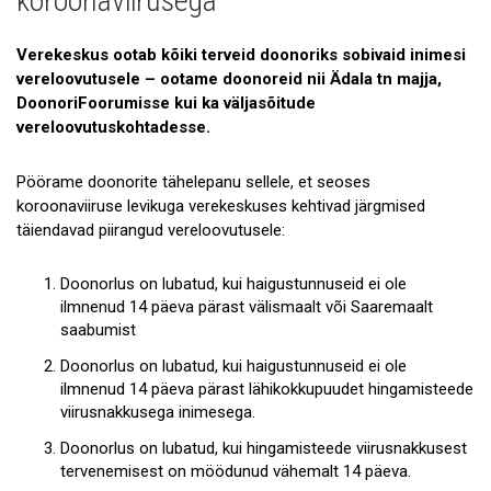
koroonaviirusega
Galerii
Verekeskus ootab kõiki terveid doonoriks sobivaid inimesi
Koostöö
vereloovutusele – ootame doonoreid nii Ädala tn majja,
DoonoriFoorumisse kui ka väljasõitude
Tule tööle!
vereloovutuskohtadesse.
Tule ekskursioonile!
Pöörame doonorite tähelepanu sellele, et seoses
Andmekaitse
koroonaviiruse levikuga verekeskuses kehtivad järgmised
täiendavad piirangud vereloovutusele:
Doonorlus on lubatud, kui haigustunnuseid ei ole
ilmnenud 14 päeva pärast välismaalt või Saaremaalt
saabumist
Doonorlus on lubatud, kui haigustunnuseid ei ole
ilmnenud 14 päeva pärast lähikokkupuudet hingamisteede
viirusnakkusega inimesega.
Doonorlus on lubatud, kui hingamisteede viirusnakkusest
tervenemisest on möödunud vähemalt 14 päeva.