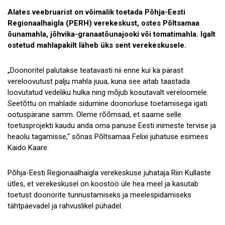
Alates veebruarist on võimalik toetada Põhja-Eesti
Koostöö
Regionaalhaigla (PERH) verekeskust, ostes Põltsamaa
õunamahla, jõhvika-granaatõunajooki või tomatimahla. Igalt
Tule tööle!
ostetud mahlapakilt läheb üks sent verekeskusele.
Tule ekskursioonile!
„Doonoritel palutakse teatavasti nii enne kui ka pärast
Andmekaitse
vereloovutust palju mahla juua, kuna see aitab taastada
loovutatud vedeliku hulka ning mõjub kosutavalt vereloomele.
Seetõttu on mahlade sidumine doonorluse toetamisega igati
ootuspärane samm. Oleme rõõmsad, et saame selle
toetusprojekti kaudu anda oma panuse Eesti inimeste tervise ja
heaolu tagamisse,“ sõnas Põltsamaa Felixi juhatuse esimees
Kaido Kaare.
Põhja-Eesti Regionaalhaigla verekeskuse juhataja Riin Kullaste
ütles, et verekeskusel on koostöö üle hea meel ja kasutab
toetust doonorite tunnustamiseks ja meelespidamiseks
tähtpäevadel ja rahvuslikel pühadel.