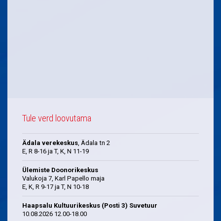
Tule verd loovutama
Ädala verekeskus
, Ädala tn 2
E, R 8-16 ja T, K, N 11-19
Ülemiste Doonorikeskus
Valukoja 7, Karl Papello maja
E, K, R 9-17 ja T, N 10-18
Haapsalu Kultuurikeskus (Posti 3) Suvetuur
10.08.2026 12.00-18.00