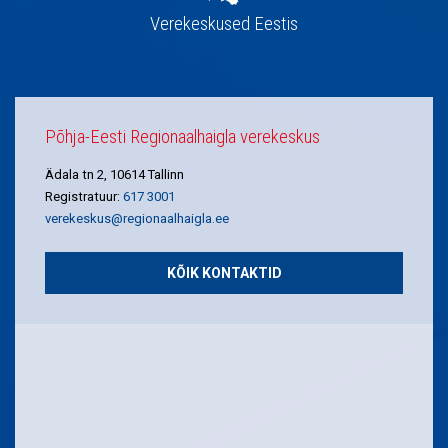
Verekeskused Eestis
Põhja-Eesti Regionaalhaigla verekeskus
Ädala tn 2, 10614 Tallinn
Registratuur:
617 3001
verekeskus@regionaalhaigla.ee
KÕIK KONTAKTID