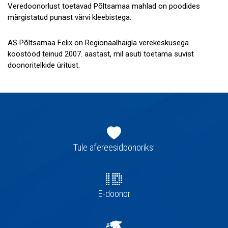
Veredoonorlust toetavad Põltsamaa mahlad on poodides
märgistatud punast värvi kleebistega.
AS Põltsamaa Felix on Regionaalhaigla verekeskusega
koostööd teinud 2007. aastast, mil asuti toetama suvist
doonoritelkide üritust.
Jaluse
navigatsioon
Tule afereesidoonoriks!
E-doonor