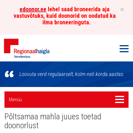
×
edoonor.ee
lehel saad broneerida aja
vastuvõtuks, kuid doonorid on oodatud ka
ilma broneeringuta.
Men
Põhja-
Loovuta verd regulaarselt, kolm-neli korda aastas.
Eesti
Regionaalhaigla
Külgpaani
Menüü
Menüü
Verekeskus
navigatsioon
Põltsamaa mahla juues toetad
Uudised
doonorlust
Galerii