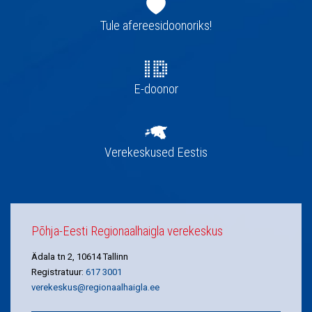
navigatsioon
Tule afereesidoonoriks!
E-doonor
Verekeskused Eestis
Põhja-Eesti Regionaalhaigla verekeskus
Ädala tn 2, 10614 Tallinn
Registratuur:
617 3001
verekeskus@regionaalhaigla.ee