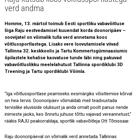
Uudised
verd andma
Galerii
Homme, 13. märtsil toimub Eesti sportliku vabavõitluse
Koostöö
liiga Raju eestvedamisel kuuendat korda doonoripäev –
soovijatel on võimalik tulla verd annetama koos
Tule tööle!
võitlussportlastega. Lisaks vere loovutamisele viivad
Tallinna 32. keskkoolis ja Tartu Kommertsgümnaasiumis
Tule ekskursioonile!
õpilastele kehalise kasvatuse tunde läbi ning pakuvad
Andmekaitse
vabavõitluslikku meelelahutust Tallinna spordiklubi 3D
Treening ja Tartu spordiklubi Võimla.
“Iga võitlussportlase peamiseks eesmärgiks võistlemise kõrval
on hea tervis. Doonoripäev võimaldab meil teadvustada
tervislike eluviiside olulisust ja anda omalt poolt panus nende
inimeste jaoks, kes õnnetu juhuse tõttu vajavad vereannetust,”
rääkis RAJU peakorraldaja, sportlik vabavõitleja Ott Tõnissaar.
Raju doonoripäeval on võimalik verd annetada Tallinnas