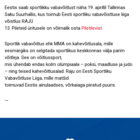
Eestis saab sportlikku vabavõitlust näha 19. aprillil Tallinnas
Saku Suurhallis, kus toimub Eesti sportliku vabavõistluse liiga
võistlus RAJU
13. Pileteid üritusele on võimalik osta
Piletilevist
.
Sportlik vabavõitlus ehk MMA on kahevõitlusala, mille
eesmärgiks on selgitada sportlikus keskkonnas välja parim
võitleja. See on võitlussport,
mis ühendab endas kolm olümpiaala – poksi, maadluse ja judo
– ning teised kahevõitlusalad. Raju on Eesti Sportliku
Vabavõitluse Liiga, mille matšid
toimuvad Eestis ainulaadses, võrkaiaga piiratud puuris.
—
Jaluse