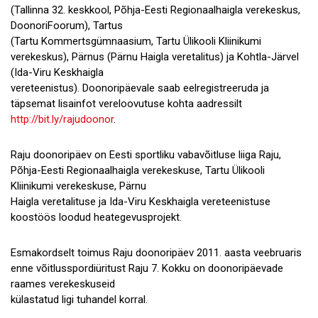
(Tallinna 32. keskkool, Põhja-Eesti Regionaalhaigla verekeskus,
DoonoriFoorum), Tartus
(Tartu Kommertsgümnaasium, Tartu Ülikooli Kliinikumi
verekeskus), Pärnus (Pärnu Haigla veretalitus) ja Kohtla-Järvel
(Ida-Viru Keskhaigla
vereteenistus). Doonoripäevale saab eelregistreeruda ja
täpsemat lisainfot vereloovutuse kohta aadressilt
http://bit.ly/rajudoonor
.
Raju doonoripäev on Eesti sportliku vabavõitluse liiga Raju,
Põhja-Eesti Regionaalhaigla verekeskuse, Tartu Ülikooli
Kliinikumi verekeskuse, Pärnu
Haigla veretalituse ja Ida-Viru Keskhaigla vereteenistuse
koostöös loodud heategevusprojekt.
Esmakordselt toimus Raju doonoripäev 2011. aasta veebruaris
enne võitlusspordiüritust Raju 7. Kokku on doonoripäevade
raames verekeskuseid
külastatud ligi tuhandel korral.