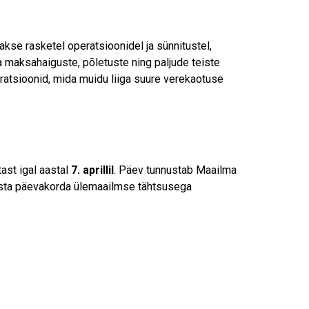
akse rasketel operatsioonidel ja sünnitustel,
a maksahaiguste, põletuste ning paljude teiste
eratsioonid, mida muidu liiga suure verekaotuse
ast igal aastal
7. aprillil
. Päev tunnustab Maailma
tõsta päevakorda ülemaailmse tähtsusega