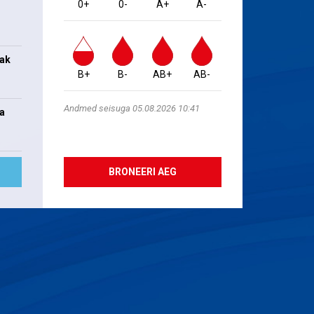
0+
0-
A+
A-
jak
B+
B-
AB+
AB-
Andmed seisuga 05.08.2026 10:41
na
BRONEERI AEG