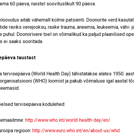
ema 60 päeva, naistel soovituslikult 90 päeva.
eloovutus aitab vähemalt kolme patsienti. Doonorite verd kasutat
tide raviks verejooksu, raske trauma, aneemia, leukeemia, vähi- j
e puhul. Doonorivere toel on võimalikud ka paljud plaanilised op
s ei saaks sooritada.
epäeva taustast
 tervisepäeva (World Health Day) tähistatakse alates 1950. aast
organisatsiooni (WHO) loomist ja pakub võimaluse igal aastal 
teemasid.
eelsed tervisepäeva kodulehed:
lemaailmne:
http://www.who.int/world-health-day/en/
uroopa regioon:
http://www.euro.who.int/en/about-us/whd