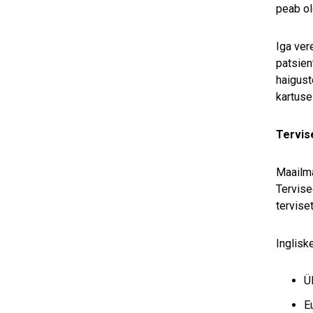
peab ol
Iga ver
patsien
haigust
kartuse
Tervis
Maailma
Tervise
tervise
Inglisk
Ü
E