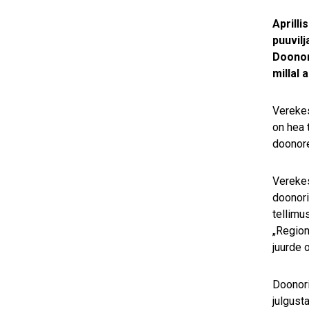
Aprill
puuvil
Doonor
millal 
Verekes
on hea 
doonore
Verekes
doonori
tellimu
„Region
juurde 
Doonori
julgust