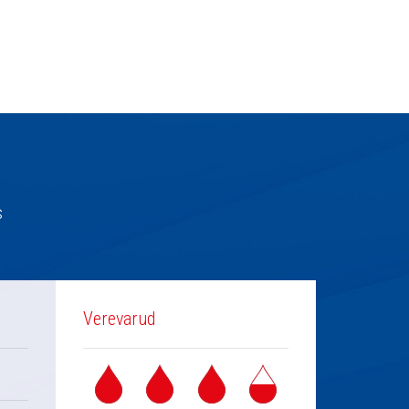
s
Verevarud