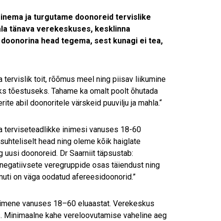
minema ja turgutame doonoreid tervislike
dala tänava verekeskuses, kesklinna
 doonorina head tegema, sest kunagi ei tea,
ervislik toit, rõõmus meel ning piisav liikumine
eaks tõestuseks. Tahame ka omalt poolt õhutada
te abil doonoritele värskeid puuvilju ja mahla.“
ja terviseteadlikke inimesi vanuses 18-60
suhteliselt head ning oleme kõik haiglate
g uusi doonoreid. Dr Saarniit täpsustab:
 negatiivsete veregruppide osas täiendust ning
amuti on väga oodatud afereesidoonorid.”
inimene vanuses 18–60 eluaastat. Verekeskus
as. Minimaalne kahe vereloovutamise vaheline aeg