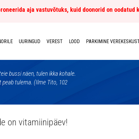
roneerida aja vastuvõtuks, kuid doonorid on oodatud 
ORILE
UURINGUD
VEREST
LOOD
PARKIMINE VEREKESKUS
eie bussi näen, tulen ikka kohale.
 peab tulema. (Ilme Tito, 102
e on vitamiinipäev!