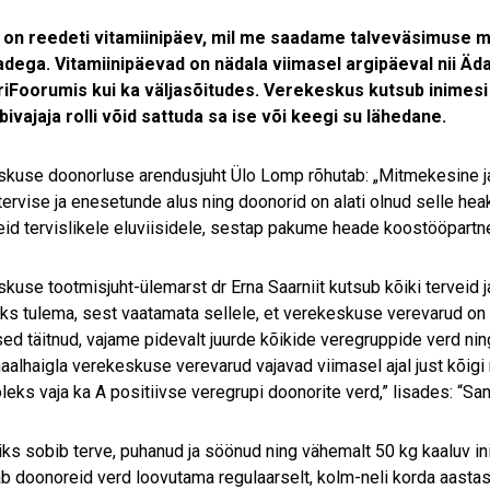
is on reedeti vitamiinipäev, mil me saadame talveväsimuse 
jadega. Vitamiinipäevad on nädala viimasel argipäeval nii Ä
iFoorumis kui ka väljasõitudes. Verekeskus kutsub inimesi
abivajaja rolli võid sattuda sa ise või keegi su lähedane.
kuse doonorluse arendusjuht Ülo Lomp rõhutab: „Mitmekesine ja t
tervise ja enesetunde alus ning doonorid on alati olnud selle h
id tervislikele eluviisidele, sestap pakume heade koostööpartneri
kuse tootmisjuht-ülemarst dr Erna Saarniit kutsub kõiki terveid 
ks tulema, sest vaatamata sellele, et verekeskuse verevarud on 
sed täitnud, vajame pidevalt juurde kõikide veregruppide verd nin
aalhaigla verekeskuse verevarud vajavad viimasel ajal just kõigi
oleks vaja ka A positiivse veregrupi doonorite verd,” lisades: “S
ks sobib terve, puhanud ja söönud ning vähemalt 50 kg kaaluv 
ab doonoreid verd loovutama regulaarselt, kolm-neli korda aast