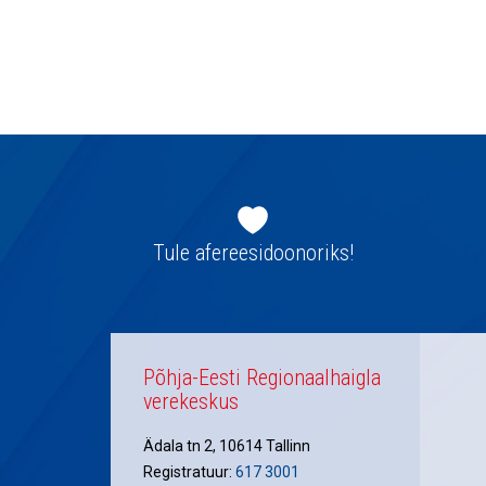
Jaluse
navigatsioon
Tule afereesidoonoriks!
Põhja-Eesti Regionaalhaigla
verekeskus
Ädala tn 2, 10614 Tallinn
Registratuur:
617 3001