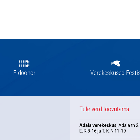
E-doonor
Verekeskused Eesti
Tule verd loovutama
Ädala verekeskus
, Ädala tn 2
E, R 8-16 ja T, K, N 11-19