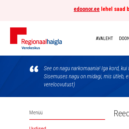
edoonor.ee
lehel saad b
AVALEHT
DOON
Põhja-
Eesti
See on nagu narkomaania! Iga kord, kui t
Sisemuses nagu on midagi, mis ütleb, et
Regionaalhaigla
vereloovutust)
Verekeskus
Külgpaani
Reed
Menüü
navigatsioon
Uudised