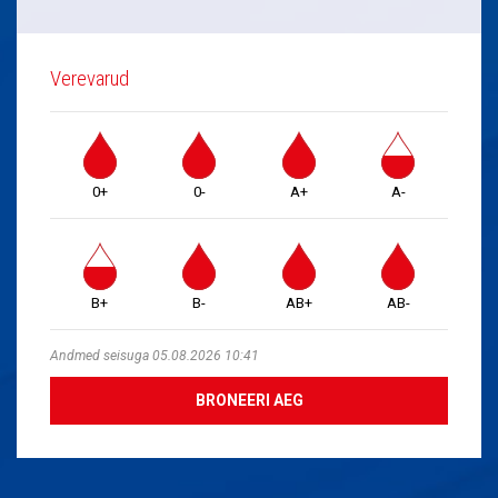
Verevarud
0+
0-
A+
A-
B+
B-
AB+
AB-
Andmed seisuga 05.08.2026 10:41
BRONEERI AEG