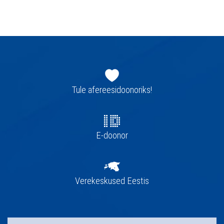
Jaluse
navigatsioon
Tule afereesidoonoriks!
E-doonor
Verekeskused Eestis