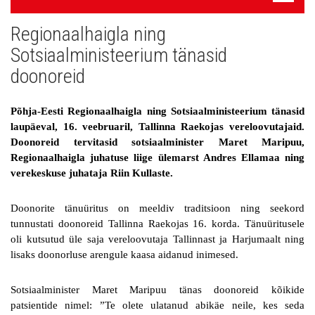
navigatsioon
Regionaalhaigla ning
Uudised
Sotsiaalministeerium tänasid
Galerii
doonoreid
Koostöö
Põhja-Eesti Regionaalhaigla ning Sotsiaalministeerium tänasid
Tule tööle!
laupäeval, 16. veebruaril, Tallinna Raekojas vereloovutajaid.
Doonoreid tervitasid sotsiaalminister Maret Maripuu,
Tule ekskursioonile!
Regionaalhaigla juhatuse liige ülemarst Andres Ellamaa ning
verekeskuse juhataja Riin Kullaste.
Andmekaitse
Doonorite tänuüritus on meeldiv traditsioon ning seekord
tunnustati doonoreid Tallinna Raekojas 16. korda. Tänuüritusele
oli kutsutud üle saja vereloovutaja Tallinnast ja Harjumaalt ning
lisaks doonorluse arengule kaasa aidanud inimesed.
Sotsiaalminister Maret Maripuu tänas doonoreid kõikide
patsientide nimel: ”Te olete ulatanud abikäe neile, kes seda