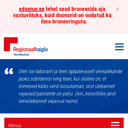
×
edoonor.ee
lehel saad broneerida aja
vastuvõtuks, kuid doonorid on oodatud ka
ilma broneeringuta.
Men
Põhja-
Olen ise laborant ja teen igapäevaselt vereülekande
Eesti
jaoks sobitamisi ning tean, kui oluline on, et
inimesed käiks verd loovutamas, sest ülekannet
Regionaalhaigla
vajavaid patsiente on palju. (Airi, keisrilõike järel
Verekeskus
vereülekannet vajanud naine)
Külgpaani
Menüü
Menüü