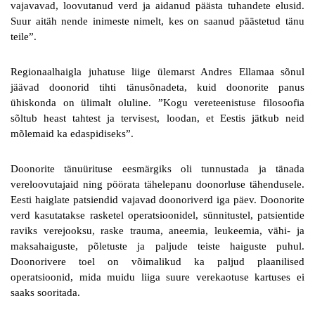
vajavavad, loovutanud verd ja aidanud päästa tuhandete elusid.
Suur aitäh nende inimeste nimelt, kes on saanud päästetud tänu
teile”.
Regionaalhaigla juhatuse liige ülemarst Andres Ellamaa sõnul
jäävad doonorid tihti tänusõnadeta, kuid doonorite panus
ühiskonda on ülimalt oluline. ”Kogu vereteenistuse filosoofia
sõltub heast tahtest ja tervisest, loodan, et Eestis jätkub neid
mõlemaid ka edaspidiseks”.
Doonorite tänuürituse eesmärgiks oli tunnustada ja tänada
vereloovutajaid ning pöörata tähelepanu doonorluse tähendusele.
Eesti haiglate patsiendid vajavad doonoriverd iga päev. Doonorite
verd kasutatakse rasketel operatsioonidel, sünnitustel, patsientide
raviks verejooksu, raske trauma, aneemia, leukeemia, vähi- ja
maksahaiguste, põletuste ja paljude teiste haiguste puhul.
Doonorivere toel on võimalikud ka paljud plaanilised
operatsioonid, mida muidu liiga suure verekaotuse kartuses ei
saaks sooritada.