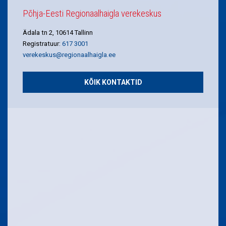
Põhja-Eesti Regionaalhaigla verekeskus
Ädala tn 2, 10614 Tallinn
Registratuur:
617 3001
verekeskus@regionaalhaigla.ee
KÕIK KONTAKTID