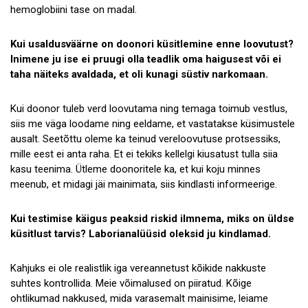
hemoglobiini tase on madal.
Kui usaldusväärne on doonori küsitlemine enne loovutust?
Inimene ju ise ei pruugi olla teadlik oma haigusest või ei
taha näiteks avaldada, et oli kunagi süstiv narkomaan.
Kui doonor tuleb verd loovutama ning temaga toimub vestlus,
siis me väga loodame ning eeldame, et vastatakse küsimustele
ausalt. Seetõttu oleme ka teinud vereloovutuse protsessiks,
mille eest ei anta raha. Et ei tekiks kellelgi kiusatust tulla siia
kasu teenima. Ütleme doonoritele ka, et kui koju minnes
meenub, et midagi jäi mainimata, siis kindlasti informeerige.
Kui testimise käigus peaksid riskid ilmnema, miks on üldse
küsitlust tarvis? Laborianalüüsid oleksid ju kindlamad.
Kahjuks ei ole realistlik iga vereannetust kõikide nakkuste
suhtes kontrollida. Meie võimalused on piiratud. Kõige
ohtlikumad nakkused, mida varasemalt mainisime, leiame