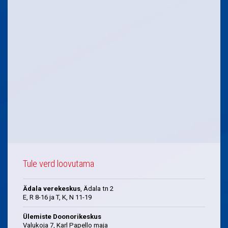
Tule verd loovutama
Ädala verekeskus
, Ädala tn 2
E, R 8-16 ja T, K, N 11-19
Ülemiste Doonorikeskus
Valukoja 7, Karl Papello maja