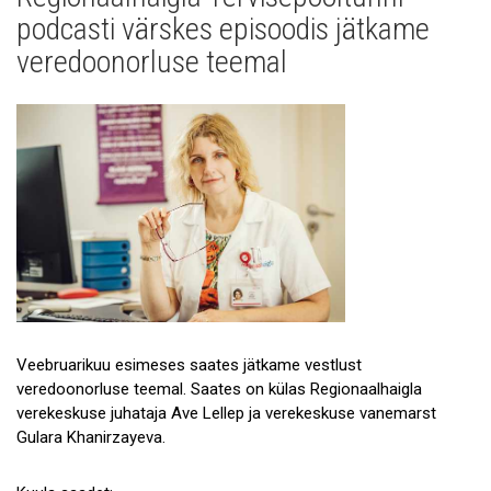
Uudised
podcasti värskes episoodis jätkame
Galerii
veredoonorluse teemal
Koostöö
Tule tööle!
Tule ekskursioonile!
Andmekaitse
Veebruarikuu esimeses saates jätkame vestlust
veredoonorluse teemal. Saates on külas Regionaalhaigla
verekeskuse juhataja Ave Lellep ja verekeskuse vanemarst
Gulara Khanirzayeva.