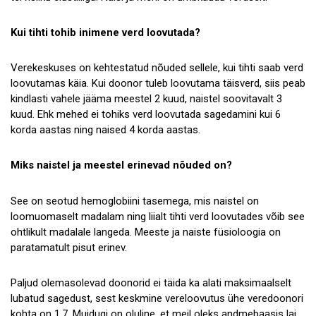
Kui tihti tohib inimene verd loovutada?
Verekeskuses on kehtestatud nõuded sellele, kui tihti saab verd
loovutamas käia. Kui doonor tuleb loovutama täisverd, siis peab
kindlasti vahele jääma meestel 2 kuud, naistel soovitavalt 3
kuud. Ehk mehed ei tohiks verd loovutada sagedamini kui 6
korda aastas ning naised 4 korda aastas.
Miks naistel ja meestel erinevad nõuded on?
See on seotud hemoglobiini tasemega, mis naistel on
loomuomaselt madalam ning liialt tihti verd loovutades võib see
ohtlikult madalale langeda. Meeste ja naiste füsioloogia on
paratamatult pisut erinev.
Paljud olemasolevad doonorid ei täida ka alati maksimaalselt
lubatud sagedust, sest keskmine vereloovutus ühe veredoonori
kohta on 1,7. Muidugi on oluline, et meil oleks andmebaasis lai