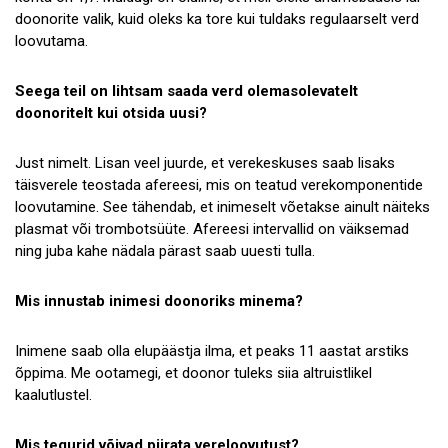
doonorite valik, kuid oleks ka tore kui tuldaks regulaarselt verd
loovutama.
Seega teil on lihtsam saada verd olemasolevatelt
doonoritelt kui otsida uusi?
Just nimelt. Lisan veel juurde, et verekeskuses saab lisaks
täisverele teostada afereesi, mis on teatud verekomponentide
loovutamine. See tähendab, et inimeselt võetakse ainult näiteks
plasmat või trombotsüüte. Afereesi intervallid on väiksemad
ning juba kahe nädala pärast saab uuesti tulla.
Mis innustab inimesi doonoriks minema?
Inimene saab olla elupäästja ilma, et peaks 11 aastat arstiks
õppima. Me ootamegi, et doonor tuleks siia altruistlikel
kaalutlustel.
Mis tegurid võivad piirata vereloovutust?