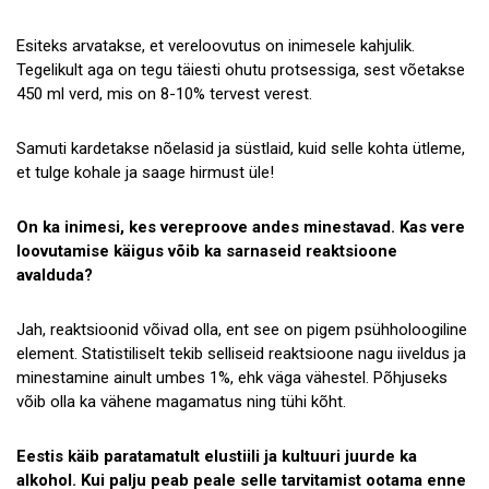
Esiteks arvatakse, et vereloovutus on inimesele kahjulik.
Tegelikult aga on tegu täiesti ohutu protsessiga, sest võetakse
450 ml verd, mis on 8-10% tervest verest.
Samuti kardetakse nõelasid ja süstlaid, kuid selle kohta ütleme,
et tulge kohale ja saage hirmust üle!
On ka inimesi, kes vereproove andes minestavad. Kas vere
loovutamise käigus võib ka sarnaseid reaktsioone
avalduda?
Jah, reaktsioonid võivad olla, ent see on pigem psühholoogiline
element. Statistiliselt tekib selliseid reaktsioone nagu iiveldus ja
minestamine ainult umbes 1%, ehk väga vähestel. Põhjuseks
võib olla ka vähene magamatus ning tühi kõht.
Eestis käib paratamatult elustiili ja kultuuri juurde ka
alkohol. Kui palju peab peale selle tarvitamist ootama enne