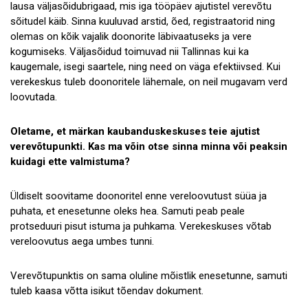
lausa väljasõidubrigaad, mis iga tööpäev ajutistel verevõtu
sõitudel käib. Sinna kuuluvad arstid, õed, registraatorid ning
olemas on kõik vajalik doonorite läbivaatuseks ja vere
kogumiseks. Väljasõidud toimuvad nii Tallinnas kui ka
kaugemale, isegi saartele, ning need on väga efektiivsed. Kui
verekeskus tuleb doonoritele lähemale, on neil mugavam verd
loovutada.
Oletame, et märkan kaubanduskeskuses teie ajutist
verevõtupunkti. Kas ma võin otse sinna minna või peaksin
kuidagi ette valmistuma?
Üldiselt soovitame doonoritel enne vereloovutust süüa ja
puhata, et enesetunne oleks hea. Samuti peab peale
protseduuri pisut istuma ja puhkama. Verekeskuses võtab
vereloovutus aega umbes tunni.
Verevõtupunktis on sama oluline mõistlik enesetunne, samuti
tuleb kaasa võtta isikut tõendav dokument.