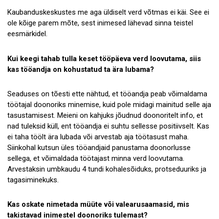
Kaubanduskeskustes me aga üldiselt verd võtmas ei käi. See ei
ole kõige parem mõte, sest inimesed lähevad sinna teistel
eesmärkidel.
Kui keegi tahab tulla keset tööpäeva verd loovutama, siis
kas tööandja on kohustatud ta ära lubama?
Seaduses on tõesti ette nähtud, et tööandja peab võimaldama
töötajal doonoriks minemise, kuid pole midagi mainitud selle aja
tasustamisest. Meieni on kahjuks jõudnud doonoritelt info, et
nad tuleksid küll, ent tööandja ei suhtu sellesse positiivselt. Kas
ei taha töölt ära lubada või arvestab aja töötasust maha.
Siinkohal kutsun üles tööandjaid panustama doonorlusse
sellega, et võimaldada töötajast minna verd loovutama.
Arvestaksin umbkaudu 4 tundi kohalesõiduks, protseduuriks ja
tagasiminekuks.
Kas oskate nimetada müüte või valearusaamasid, mis
takistavad inimestel doonoriks tulemast?