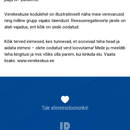
Verekeskuse kodulehel on illustratiivselt näha meie verevarusid
ning milline grupp vajaks täiendust. Reesusnegatiivsete järele on
alati vajadus, ent kõik on siiski oodatud.
Kõik terved inimesed, kes tunnevad, et soovivad teha head ja
aidata inimesi – olete oodatud verd loovutama! Meile ju meeldib
teha kingitusi ja mis võiks olla parem, kui kinkida elu. Vaata
lisaks: www.verekeskus.ee
Jaluse
navigatsioon
Tule afereesidoonoriks!