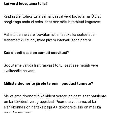
kui verd loovutama tulla?
Kindlasti ei tohiks tulla samal päeval verd loovutama. Üldist
reeglit aga anda ei oska, sest see sõltub tarbitud kogusest.
Vahetult enne vere loovutamist ei tasuks ka suitsetada.
Vähemalt 2-3 tundi, mida pikem intervall, seda parem.
Kas dieedi osas on samuti soovitusi?
Soovitame vältida liialt rasvast toitu, sest see mõjub vere
kvaliteedile halvasti.
Milliste doonorite järele te enim puudust tunnete?
Me vajame doonoreid kõikidest veregruppidest, sest patsiente
on ka kõikidest veregruppidest. Peame arvestama, et kui
elanikkonnas on näiteks palju A+ doonoreid, siis on meil ka
palju A+ patsiente.