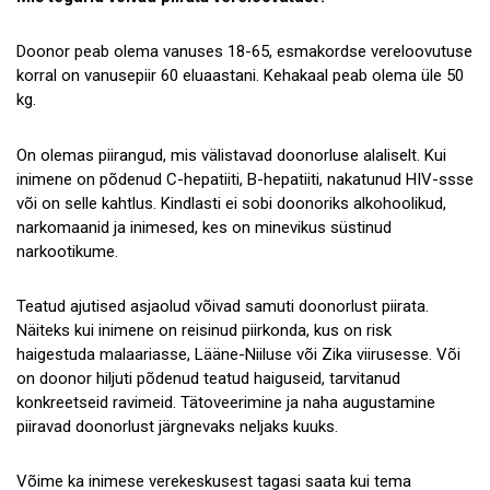
Doonor peab olema vanuses 18-65, esmakordse vereloovutuse
korral on vanusepiir 60 eluaastani. Kehakaal peab olema üle 50
kg.
On olemas piirangud, mis välistavad doonorluse alaliselt. Kui
inimene on põdenud C-hepatiiti, B-hepatiiti, nakatunud HIV-ssse
või on selle kahtlus. Kindlasti ei sobi doonoriks alkohoolikud,
narkomaanid ja inimesed, kes on minevikus süstinud
narkootikume.
Teatud ajutised asjaolud võivad samuti doonorlust piirata.
Näiteks kui inimene on reisinud piirkonda, kus on risk
haigestuda malaariasse, Lääne-Niiluse või Zika viirusesse. Või
on doonor hiljuti põdenud teatud haiguseid, tarvitanud
konkreetseid ravimeid. Tätoveerimine ja naha augustamine
piiravad doonorlust järgnevaks neljaks kuuks.
Võime ka inimese verekeskusest tagasi saata kui tema