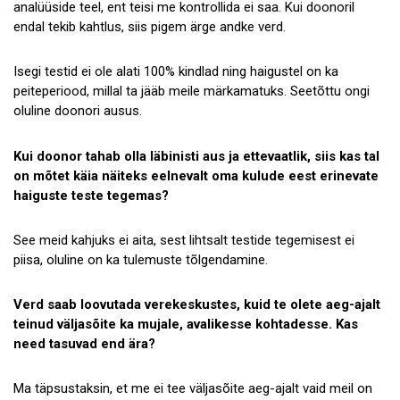
analüüside teel, ent teisi me kontrollida ei saa. Kui doonoril
endal tekib kahtlus, siis pigem ärge andke verd.
Isegi testid ei ole alati 100% kindlad ning haigustel on ka
peiteperiood, millal ta jääb meile märkamatuks. Seetõttu ongi
oluline doonori ausus.
Kui doonor tahab olla läbinisti aus ja ettevaatlik, siis kas tal
on mõtet käia näiteks eelnevalt oma kulude eest erinevate
haiguste teste tegemas?
See meid kahjuks ei aita, sest lihtsalt testide tegemisest ei
piisa, oluline on ka tulemuste tõlgendamine.
Verd saab loovutada verekeskustes, kuid te olete aeg-ajalt
teinud väljasõite ka mujale, avalikesse kohtadesse. Kas
need tasuvad end ära?
Ma täpsustaksin, et me ei tee väljasõite aeg-ajalt vaid meil on