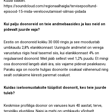
Kuula saadet:
https://soundcloud.com/regionaalhaigla/tervisepooltund-
episood-15-mida-vereloovutamisel-silmas-pidada
Kui palju doonoreid on teie andmebaasides ja kas neid on
pidevalt juurde vaja?
Eestis on doonoreid kokku 30 000 ringis ja see moodustab
umbkaudu 2,8% elanikkonnast. Uuringute andmetel on verega
varustatus riigis heal tasemel siis, kui elanikkonnast 4% on
regulaarsed doonorid. Meil jääb sellest veel 1,2% puudu. Et mingi
osa doonoreid langeb alati ära, siis vajame pidevat pealekasvu.
Paraku aga on noorte hulgas doonorite osakaal vähenenud ning
sealt ootaksime kiiresti paremat osalust.
Kuidas iseloomustaksite tüüpilist doonorit, kes teie juurde
tuleb?
Keskmise profiiliga doonor on vanuses kuni 40 aastat, terve,
tervisliku elustiiliga. Naisi ja mehi on umbkaudu võrdselt.