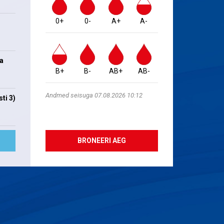
0+
0-
A+
A-
na
B+
B-
AB+
AB-
Andmed seisuga 07.08.2026 10:12
ti 3)
BRONEERI AEG