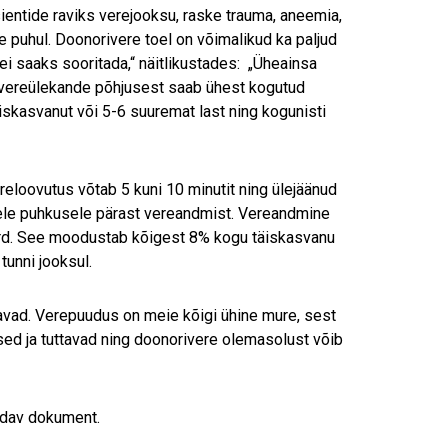
sientide raviks verejooksu, raske trauma, aneemia,
e puhul. Doonorivere toel on võimalikud ka paljud
ei saaks sooritada,“ näitlikustades: „Üheainsa
ja vereülekande põhjusest saab ühest kogutud
skasvanut või 5-6 suuremat last ning kogunisti
eloovutus võtab 5 kuni 10 minutit ning ülejäänud
esele puhkusele pärast vereandmist. Vereandmine
verd. See moodustab kõigest 8% kogu täiskasvanu
unni jooksul.
savad. Verepuudus on meie kõigi ühine mure, sest
ased ja tuttavad ning doonorivere olemasolust võib
endav dokument.