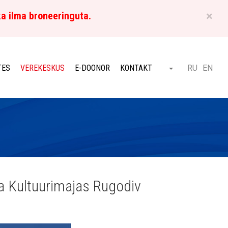
×
ka ilma broneeringuta.
ET
TES
VEREKESKUS
E-DOONOR
KONTAKT
RU
EN
Otsi
a Kultuurimajas Rugodiv