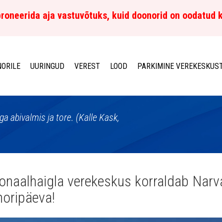
roneerida aja vastuvõtuks, kuid doonorid on oodatud 
ORILE
UURINGUD
VEREST
LOOD
PARKIMINE VEREKESKUS
 abivalmis ja tore. (Kalle Kask,
onaalhaigla verekeskus korraldab Narv
oripäeva!