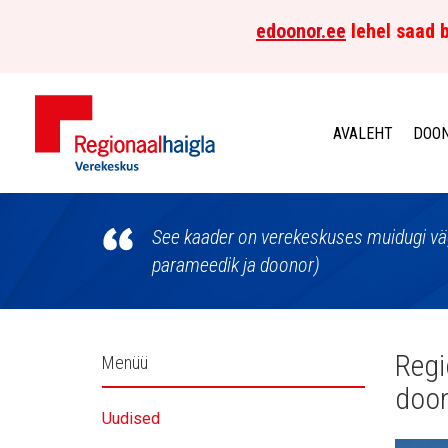
edoonor.ee
lehel saad b
AVALEHT
DOON
Põhja-
Eesti
See kaader on verekeskuses muidugi väga
parameedik ja doonor)
Regionaalhaigla
Verekeskus
Külgpaani
Regi
Menüü
doon
navigatsioon
Uudised