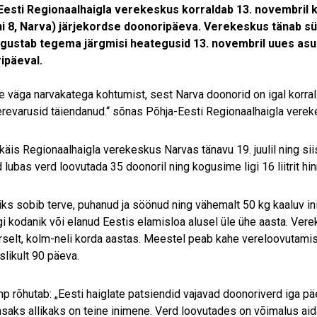
Eesti Regionaalhaigla verekeskus korraldab 13. novembril k
ni 8, Narva) järjekordse doonoripäeva. Verekeskus tänab 
ulgustab tegema järgmisi heategusid 13. novembril uues asuk
ipäeval.
 väga narvakatega kohtumist, sest Narva doonorid on igal korral
revarusid täiendanud.“ sõnas Põhja-Eesti Regionaalhaigla vere
 käis Regionaalhaigla verekeskus Narvas tänavu 19. juulil ning sii
 lubas verd loovutada 35 doonoril ning kogusime ligi 16 liitrit hin
ks sobib terve, puhanud ja söönud ning vähemalt 50 kg kaaluv i
gi kodanik või elanud Eestis elamisloa alusel üle ühe aasta. Ve
rselt, kolm-neli korda aastas. Meestel peab kahe vereloovutami
slikult 90 päeva.
p rõhutab: „Eesti haiglate patsiendid vajavad doonoriverd iga päev
nsaks allikaks on teine inimene. Verd loovutades on võimalus aida