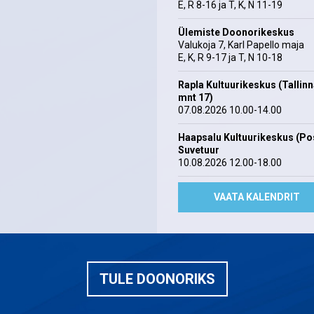
E, R 8-16 ja T, K, N 11-19
Ülemiste Doonorikeskus
Valukoja 7, Karl Papello maja
E, K, R 9-17 ja T, N 10-18
Rapla Kultuurikeskus (Tallin
mnt 17)
07.08.2026 10.00-14.00
Haapsalu Kultuurikeskus (Pos
Suvetuur
10.08.2026 12.00-18.00
VAATA KALENDRIT
TULE DOONORIKS