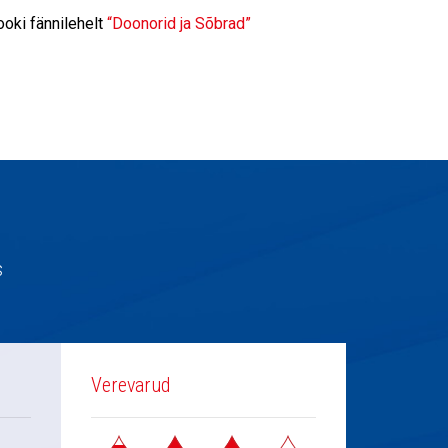
oki fännilehelt
“Doonorid ja Sõbrad”
s
Verevarud