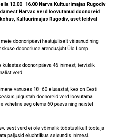
ella 12.00–16.00 Narva
Kultuurimajas Rugodiv
südamest Narvas verd loovutanud doonoreid
ohas, Kultuurimajas Rugodiv, aset leidval
 meie doonoripäevi heatujuliselt väisanud ning
keskuse doonorluse arendusjuht Ülo Lomp.
s külastas doonoripäeva 46 inimest, tervislik
nalist verd.
nimene vanuses 18–60 eluaastat, kes on Eesti
rekeskus julgustab doonoreid verd loovutama
se vaheline aeg olema 60 päeva ning naistel
, sest verd ei ole võimalik tööstuslikult toota ja
ta paljusid eluohtlikus seisundis inimesi.