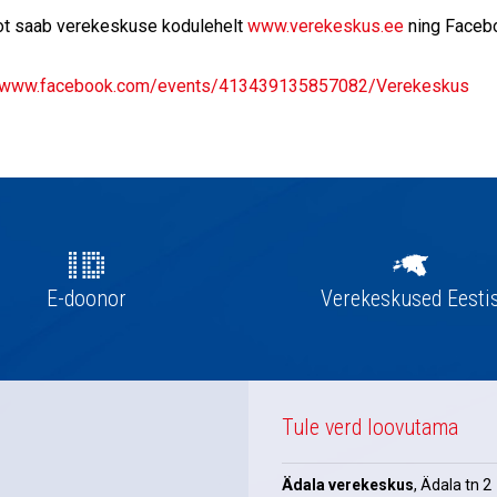
ot saab verekeskuse kodulehelt
www.verekeskus.ee
ning Facebo
//www.facebook.com/events/413439135857082/Verekeskus
E-doonor
Verekeskused Eesti
Tule verd loovutama
Ädala verekeskus
, Ädala tn 2