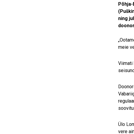
Põhja-
(Puški
ning j
doonor
„Ootame
meie ve
Viimati
seisund
Doonori
Vabarii
regulaa
soovitu
Ülo Lom
vere ai