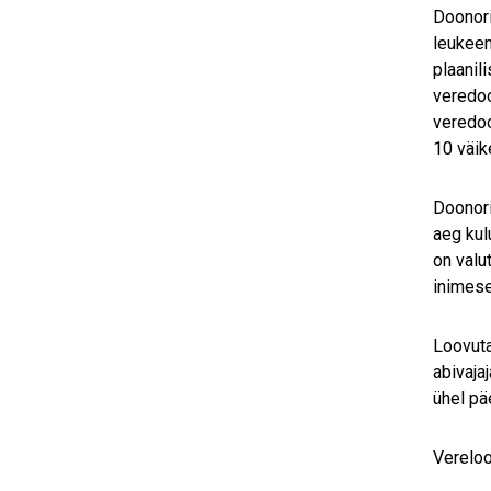
Doonori
leukeem
plaanil
veredoo
veredoo
10 väike
Doonori
aeg kul
on valu
inimese
Loovuta
abivaja
ühel pä
Vereloo