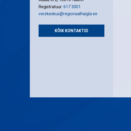
Registratuur:
617 3001
verekeskus@regionaalhaigla.ee
KÕIK KONTAKTID