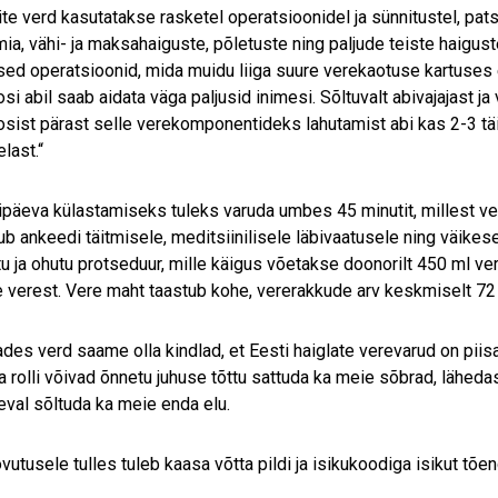
te verd kasutatakse rasketel operatsioonidel ja sünnitustel, pat
ia, vähi- ja maksahaiguste, põletuste ning paljude teiste haigust
ised operatsioonid, mida muidu liiga suure verekaotuse kartuses 
si abil saab aidata väga paljusid inimesi. Sõltuvalt abivajajast 
sist pärast selle verekomponentideks lahutamist abi kas 2-3 täi
last.“
päeva külastamiseks tuleks varuda umbes 45 minutit, millest ver
ub ankeedi täitmisele, meditsiinilisele läbivaatusele ning väik
tu ja ohutu protseduur, mille käigus võetakse doonorilt 450 ml 
 verest. Vere maht taastub kohe, vererakkude arv keskmiselt 72 t
des verd saame olla kindlad, et Eesti haiglate verevarud on pii
ja rolli võivad õnnetu juhuse tõttu sattuda ka meie sõbrad, lähed
eval sõltuda ka meie enda elu.
vutusele tulles tuleb kaasa võtta pildi ja isikukoodiga isikut tõ