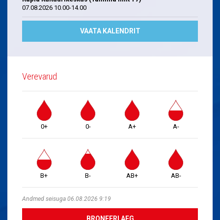
07.08.2026 10.00-14.00
VAATA KALENDRIT
Verevarud
0+
0-
A+
A-
B+
B-
AB+
AB-
Andmed seisuga 06.08.2026 9:19
BRONEERI AEG