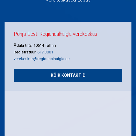
Põhja-Eesti Regionaalhaigla verekeskus
Ädala tn 2, 10614 Tallinn
Registratuur:
617 3001
verekeskus@regionaalhaigla.ee
KÕIK KONTAKTID