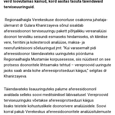
verd loovutamas käinud, kord aastas tasuta täiendavaid
terviseuuringuid.
Regionaalhaigla Verekeskuse doonorluse osakonna juhataja-
ülemarst dr Gulara Khanirzayeva sõnul sisaldab
afereesidoonori terviseuuringu pakett põhjalikku vereanalüüsi
doonori tervisliku seisundi esmaseks hindamiseks, sh kliinilise
vere, ferritiini ja kolesterooli analüüse, maksa- ja
neerufunktsiooni sõeluuringud jmt. “Kui varasemalt pidi
afereesidoonor täiendavateks uuringuteks pöörduma
Regionaalhaigla Mustamäe korpusesesse, siis nüüdsest on see
protsess doonoritele lihtsamaks tehtud – vereproovid uuringute
jaoks saab anda kohe afereesiprotseduuri käigus,” selgitas dr
Khanirzayeva.
Täiendavateks lisauuringuteks palume afereesidoonoril
avaldada selleks soovi meditsiinilisel läbivaatusel. Vereproovid
terviseuuringuks võetakse afereesiprotseduuri käigus
lisaks teistele kohustuslikele doonorivere analüüsidele. Soovi
korral pakub Verekeskus afereesidoonoritele analüüsitulemuste