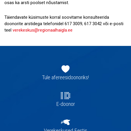
osas ka arsti poolset nõustamist.
Täiendavate küsimuste korral soovitame konsulteerida
doonorite arstidega telefonidel 617 3009; 617 3042 või e-posti
teel
verekeskus@regionaalhaigla.ee
Jaluse
navigatsioon
Tule afereesidoonoriks!
E-doonor
Verekeskused Eestis