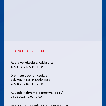
Tule verd loovutama
Ädala verekeskus
, Ädala tn 2
E, R 8-16 ja T, K, N 11-19
Ülemiste Doonorikeskus
Valukoja 7, Karl Papello maja
E, K, R 9-17 ja T, N 10-18
Kuusalu Rahvamaja (Keskväljak 10)
06.08.2026 10.00-13.00
Rapla Kultuurikeskus (Tallinna mnt 17)