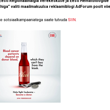
Eesti Regionaalhaigla verekeskuse ja Eesti Hematoloogide S
higa” valiti maailmakuulsa reklaamiblogi AdForum poolt vii
e sotsiaalkampaaniatega saate tutvuda
SIIN
.