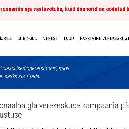
roneerida aja vastuvõtuks, kuid doonorid on oodatud 
ORILE
UURINGUD
VEREST
LOOD
PARKIMINE VEREKESKUS
d plaanilised operatsioonid, mida
ei saaks sooritada.
onaalhaigla verekeskuse kampaania päl
ustuse