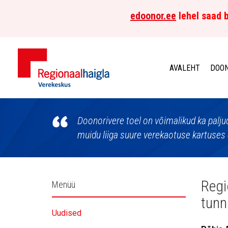
edoonor.ee
lehel saad b
AVALEHT
DOON
Põhja-
Eesti
Doonorivere toel on võimalikud ka palju
muidu liiga suure verekaotuse kartuses 
Regionaalhaigla
Verekeskus
Külgpaani
Regi
Menüü
tunn
navigatsioon
Uudised