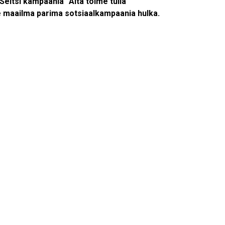
eltsi kampaania “Aita toime tulla
e maailma parima sotsiaalkampaania hulka.