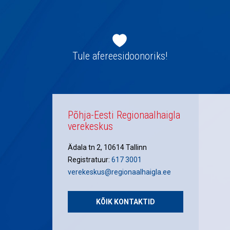
Jaluse
navigatsioon
Tule afereesidoonoriks!
Põhja-Eesti Regionaalhaigla
verekeskus
Ädala tn 2, 10614 Tallinn
Registratuur:
617 3001
verekeskus@regionaalhaigla.ee
KÕIK KONTAKTID