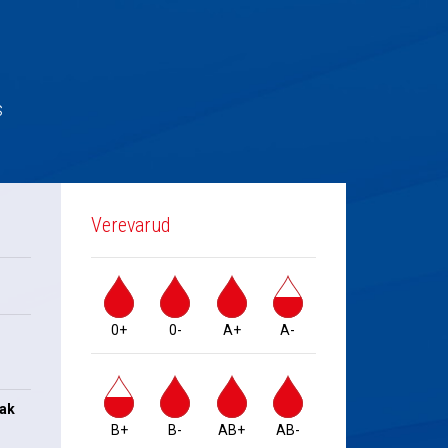
s
Verevarud
0+
0-
A+
A-
jak
B+
B-
AB+
AB-