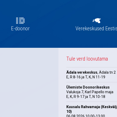
E-doonor
Verekeskused Eesti
Tule verd loovutama
Ädala verekeskus
, Ädala tn 2
E, R 8-16 ja T, K, N 11-19
Ülemiste Doonorikeskus
Valukoja 7, Karl Papello maja
E, K, R 9-17 ja T, N 10-18
Kuusalu Rahvamaja (Keskväl
10)
06.08.2026 10.00-13.00