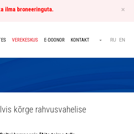
×
ka ilma broneeringuta.
ET
TES
VEREKESKUS
E-DOONOR
KONTAKT
RU
EN
Otsi
vis kõrge rahvusvahelise