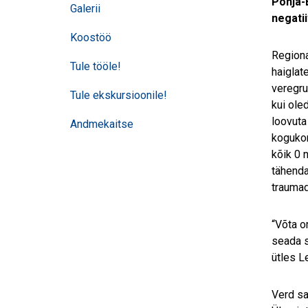
Põhja-
Galerii
negatii
Koostöö
Regiona
Tule tööle!
haiglat
veregru
Tule ekskursioonile!
kui ole
loovuta
Andmekaitse
kogukonn
kõik 0 
tähenda
traumad
“Võta o
seada s
ütles Le
Verd sa