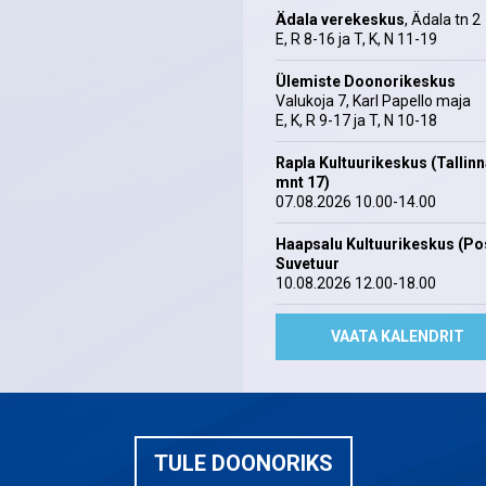
Ädala verekeskus
, Ädala tn 2
E, R 8-16 ja T, K, N 11-19
Ülemiste Doonorikeskus
Valukoja 7, Karl Papello maja
E, K, R 9-17 ja T, N 10-18
Rapla Kultuurikeskus (Tallin
mnt 17)
07.08.2026 10.00-14.00
Haapsalu Kultuurikeskus (Pos
Suvetuur
10.08.2026 12.00-18.00
VAATA KALENDRIT
TULE DOONORIKS