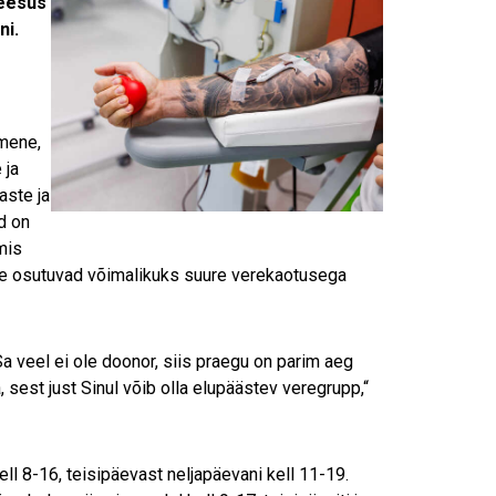
reesus
ni.
imene,
 ja
aste ja
d on
mis
eile osutuvad võimalikuks suure verekaotusega
a veel ei ole doonor, siis praegu on parim aeg
est just Sinul võib olla elupäästev veregrupp,“
l 8-16, teisipäevast neljapäevani kell 11-19.