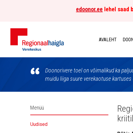
edoonor.ee
lehel saad b
AVALEHT
DOON
Põhja-
Eesti
Doonorivere toel on võimalikud ka palju
muidu liiga suure verekaotuse kartuses 
Regionaalhaigla
Verekeskus
Külgpaani
Regi
Menüü
kriit
navigatsioon
Uudised