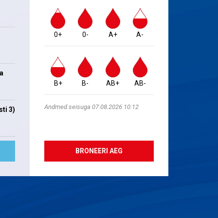
0+
0-
A+
A-
na
B+
B-
AB+
AB-
Andmed seisuga 07.08.2026 10:12
ti 3)
BRONEERI AEG