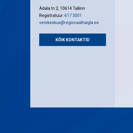
Ädala tn 2, 10614 Tallinn
Registratuur:
617 3001
verekeskus@regionaalhaigla.ee
KÕIK KONTAKTID