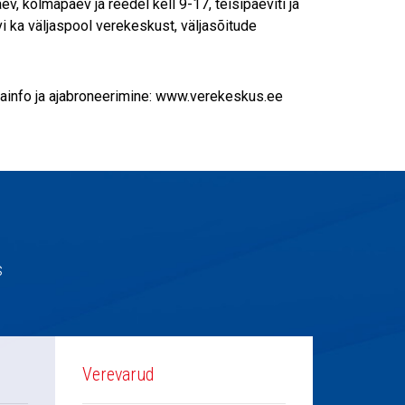
 kolmapäev ja reedel kell 9-17, teisipäeviti ja
i ka väljaspool verekeskust, väljasõitude
sainfo ja ajabroneerimine: www.verekeskus.ee
s
Verevarud