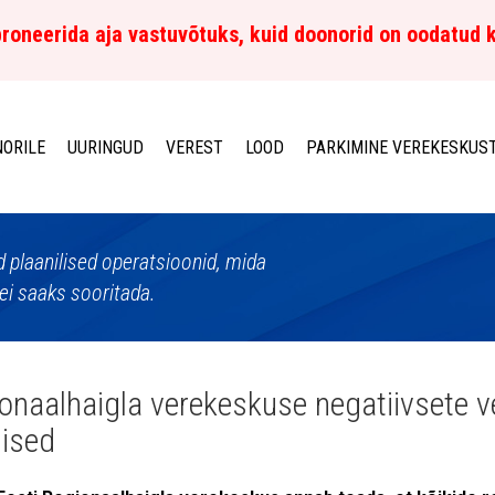
roneerida aja vastuvõtuks, kuid doonorid on oodatud 
ORILE
UURINGUD
VEREST
LOOD
PARKIMINE VEREKESKUS
d plaanilised operatsioonid, mida
ei saaks sooritada.
onaalhaigla verekeskuse negatiivsete 
ilised