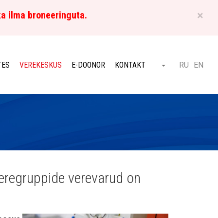
×
ka ilma broneeringuta.
ET
TES
VEREKESKUS
E-DOONOR
KONTAKT
RU
EN
Otsi
veregruppide verevarud on