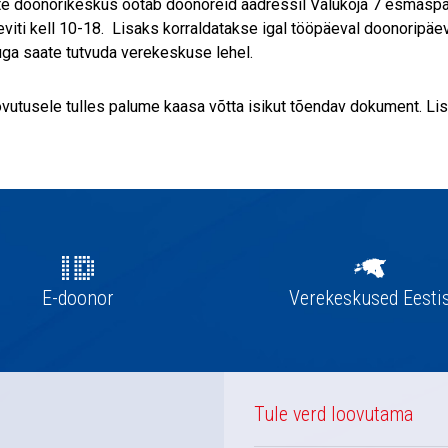
e doonorikeskus ootab doonoreid aadressil Valukoja 7 esmaspäev,
eviti kell 10-18. Lisaks korraldatakse igal tööpäeval doonoripäev
uga saate tutvuda verekeskuse lehel.
vutusele tulles palume kaasa võtta isikut tõendav dokument. Li
E-doonor
Verekeskused Eesti
Tule verd loovutama