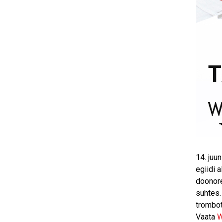
14. juu
egiidi 
doonore
suhtes.
trombot
Vaata
W