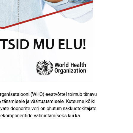
organisatsiooni (WHO) eestvõttel toimub tänavu
te tänamisele ja väärtustamisele. Kutsume kõiki
avate doonorite veri on ohutum nakkustekitajate
 verekomponentide valmistamiseks kui ka