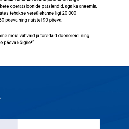
skete operatsioonide patsiendid, aga ka aneemia,
lates tehakse vereülekanne ligi 20 000
60 päeva ning naistel 90 päeva.
äname meie vahvaid ja toredaid doonoreid ning
e päeva kõigile!“
s