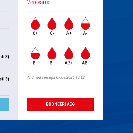
Verevarud
0+
0-
A+
A-
ti 3)
B+
B-
AB+
AB-
Andmed seisuga 07.08.2026 10:12
ti 3)
BRONEERI AEG