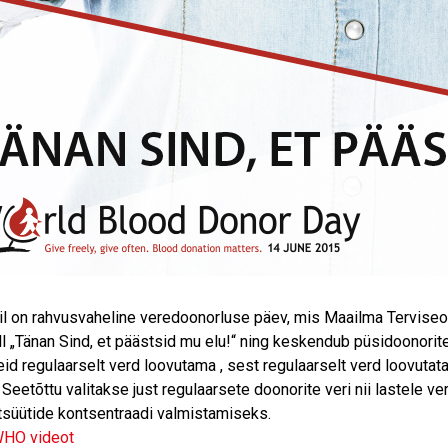
nil on rahvusvaheline veredoonorluse päev, mis Maailma Tervise
all „Tänan Sind, et päästsid mu elu!“ ning keskendub püsidoonori
id regulaarselt verd loovutama , sest regulaarselt verd loovutat
 Seetõttu valitakse just regulaarsete doonorite veri nii lastele
süütide kontsentraadi valmistamiseks.
HO videot