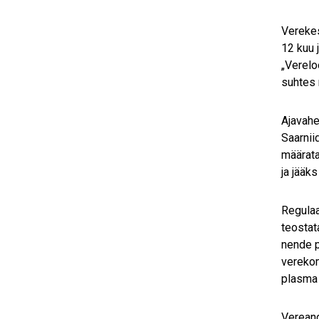
Verekes
12 kuu 
„Verelo
suhtes 
Ajavahe
Saarnii
määrata
ja jääks
Regulaa
teostat
nende p
verekom
plasma
Vereand