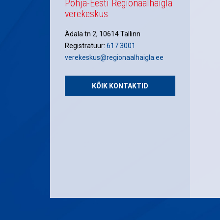
Põhja-Eesti Regionaalhaigla
verekeskus
Ädala tn 2, 10614 Tallinn
Registratuur:
617 3001
verekeskus@regionaalhaigla.ee
KÕIK KONTAKTID