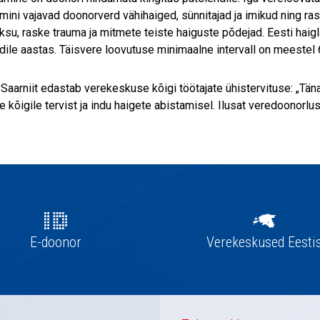
ini vajavad doonorverd vähihaiged, sünnitajad ja imikud ning ra
ksu, raske trauma ja mitmete teiste haiguste põdejad. Eesti haig
dile aastas. Täisvere loovutuse minimaalne intervall on meestel 
 Saarniit edastab verekeskuse kõigi töötajate ühistervituse: „T
 kõigile tervist ja indu haigete abistamisel. Ilusat veredoonorlus
E-doonor
Verekeskused Eesti