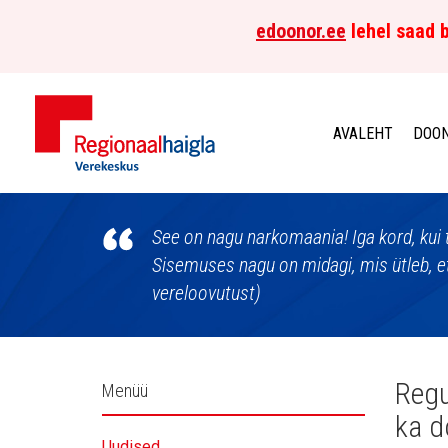
edoonor.ee
lehel saad b
AVALEHT
DOON
Põhja-
Eesti
See on nagu narkomaania! Iga kord, kui t
Sisemuses nagu on midagi, mis ütleb, et
Regionaalhaigla
vereloovutust)
Verekeskus
Külgpaani
Regu
Menüü
ka d
navigatsioon
Uudised