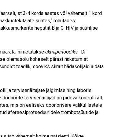
aarselt, st 3-4 korda aastas või vähemalt 1 kord
nakkustekitajate suhtes,“ rõhutades:
kkusmarkerite hepatiit B ja C, HIV ja süüfilise
 määrata, nimetatakse
aknaperioodiks
. Dr
use olemasolu koheselt pärast nakatumist
ndist teadlik, sooviks siiralt hädasolijaid aidata
i ja tervisenäitajate jälgimise ning laboris
oonorite tervisenäitajad on pideva kontrolli all,
tes, mis on eeliseks doonorivere valikul lastele
ud afereesiprotseduuridele trombotsüütide ja
s aitab vähemalt kolme patsienti. Kõige