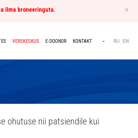
×
ka ilma broneeringuta.
ET
TES
VEREKESKUS
E-DOONOR
KONTAKT
RU
EN
Otsi
ohutuse nii patsiendile kui