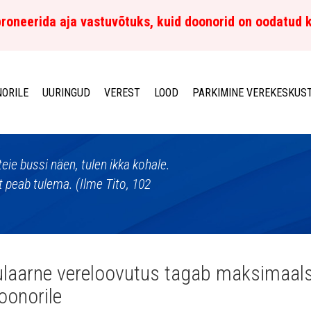
roneerida aja vastuvõtuks, kuid doonorid on oodatud 
ORILE
UURINGUD
VEREST
LOOD
PARKIMINE VEREKESKUS
eie bussi näen, tulen ikka kohale.
 peab tulema. (Ilme Tito, 102
laarne vereloovutus tagab maksimaalse 
oonorile