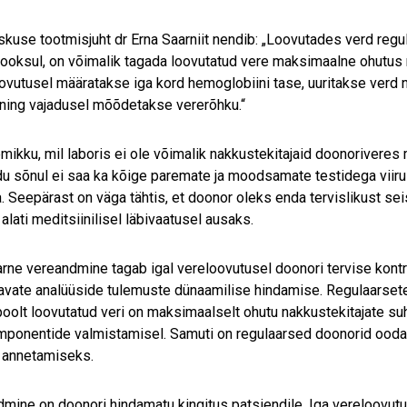
kuse tootmisjuht dr Erna Saarniit nendib: „Loovutades verd regul
jooksul, on võimalik tagada loovutatud vere maksimaalne ohutus 
ovutusel määratakse iga kord hemoglobiini tase, uuritakse verd na
ning vajadusel mõõdetakse vererõhku.“
mikku, mil laboris ei ole võimalik nakkustekitajaid doonoriveres
du sõnul ei saa ka kõige paremate ja moodsamate testidega viir
. Seepärast on väga tähtis, et doonor oleks enda tervislikust seisu
 alati meditsiinilisel läbivaatusel ausaks.
rne vereandmine tagab igal vereloovutusel doonori tervise kontroll
avate analüüside tulemuste dünaamilise hindamise. Regulaarsete d
oolt loovutatud veri on maksimaalselt ohutu nakkustekitajate suh
ponentide valmistamisel. Samuti on regulaarsed doonorid oodat
 annetamiseks.
mine on doonori hindamatu kingitus patsiendile. Iga vereloovutu