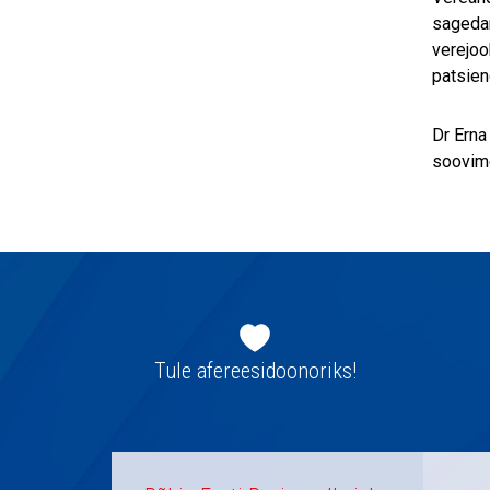
sagedam
verejoo
patsien
Dr Erna
soovime
Jaluse
navigatsioon
Tule afereesidoonoriks!