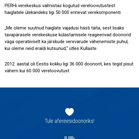
PERHi verekeskus valmistas kogutud vereloovutustest
haiglatele ülekandeks ligi 50 000 erinevat verekomponenti
„Me oleme suutnud haiglate vajadusi hästi täita, sest lisaks
tavapärasele verekeskuse külastamisele reageerivad doonorid
väga operatiivselt ka järskude verevarude vähenemiste puhul,
kui oleme neid eraldi kutsunud,“ ütles Kullaste.
2012. aastal oli Eestis kokku ligi 36 000 doonorit, kes tegid pisut
vähem kui 60 000 vereloovutust.
Jaluse
navigatsioon
Tule afereesidoonoriks!