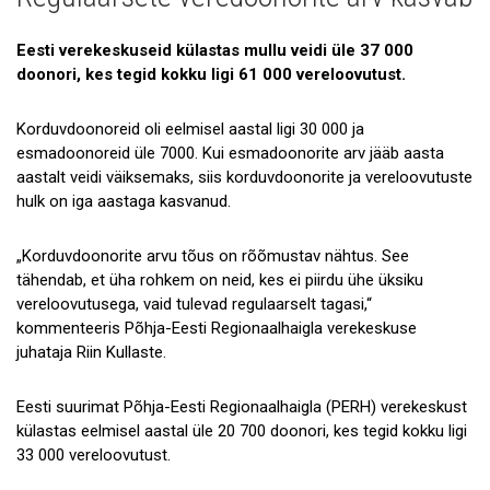
Uudised
Galerii
Eesti verekeskuseid külastas mullu veidi üle 37 000
doonori, kes tegid kokku ligi 61 000 vereloovutust.
Koostöö
Korduvdoonoreid oli eelmisel aastal ligi 30 000 ja
Tule tööle!
esmadoonoreid üle 7000. Kui esmadoonorite arv jääb aasta
aastalt veidi väiksemaks, siis korduvdoonorite ja vereloovutuste
Tule ekskursioonile!
hulk on iga aastaga kasvanud.
Andmekaitse
„Korduvdoonorite arvu tõus on rõõmustav nähtus. See
tähendab, et üha rohkem on neid, kes ei piirdu ühe üksiku
vereloovutusega, vaid tulevad regulaarselt tagasi,“
kommenteeris Põhja-Eesti Regionaalhaigla verekeskuse
juhataja Riin Kullaste.
Eesti suurimat Põhja-Eesti Regionaalhaigla (PERH) verekeskust
külastas eelmisel aastal üle 20 700 doonori, kes tegid kokku ligi
33 000 vereloovutust.