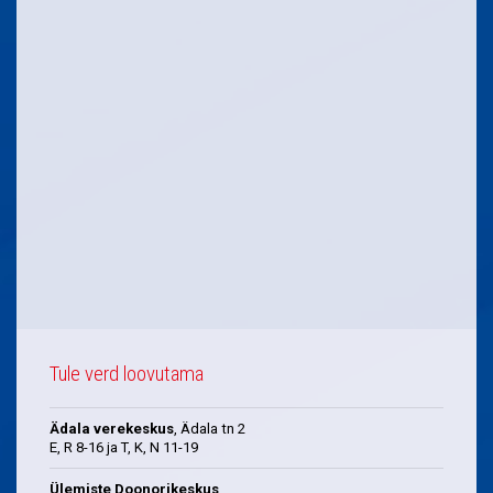
Tule verd loovutama
Ädala verekeskus
, Ädala tn 2
E, R 8-16 ja T, K, N 11-19
Ülemiste Doonorikeskus