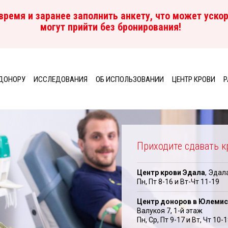
ремя и заранее заполнить анкету, что может ускор
могут прийти без бронирования!
ДОНОРУ
ИССЛЕДОВАНИЯ
ОБ ИСПОЛЬЗОВАНИИ
ЦЕНТР КРОВИ
P
Приходите сдавать к
Центр крови Эдала
, Эдал
Пн, Пт 8-16 и Вт-Чт 11-19
Центр доноров в Юлемис
Валукоя 7, 1-й этаж
Пн, Cp, Пт 9-17 и Bт, Чт 10-