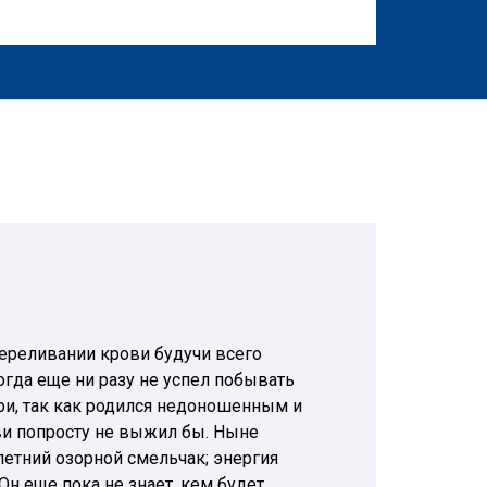
ереливании крови будучи всего
когда еще ни разу не успел побывать
ери, так как родился недоношенным и
ви попросту не выжил бы. Ныне
етний озорной смельчак; энергия
Он еще пока не знает, кем будет,