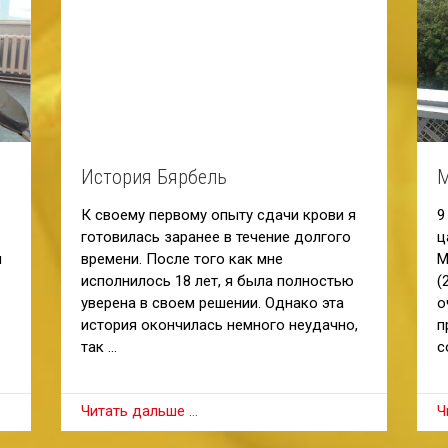
История Бярбель
М
К своему первому опыту сдачи крови я
9
готовилась заранее в течение долгого
ц
я
времени. После того как мне
М
исполнилось 18 лет, я была полностью
(
уверена в своем решении. Однако эта
о
история окончилась немного неудачно,
п
так …
с
Читать дальше …
Ч