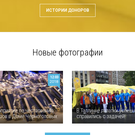
ИСТОРИИ ДОНОРОВ
Новые фотографии
12.03
2018
приятие по чествованию
В Таллинне палатки успеш
ров в Доме Черноголовых
справились с задачей!