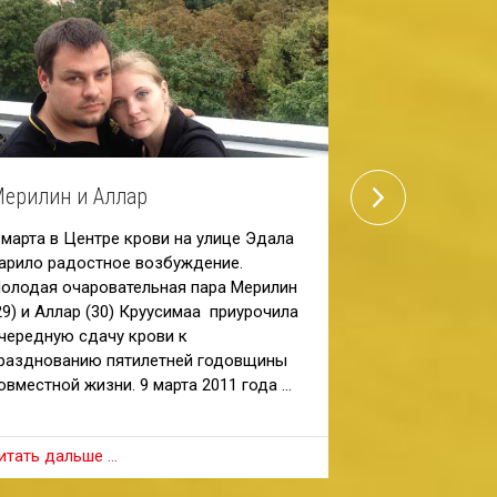
next
ерилин и Аллар
Семья Силл
 марта в Центре крови на улице Эдала
Слева направ
арило радостное возбуждение.
младшим брат
олодая очаровательная пара Мерилин
Карин и Стеве
29) и Аллар (30) Круусимаа приурочила
Илвест / «Пос
чередную сдачу крови к
Каспар Силла
разднованию пятилетней годовщины
столько же раз
овместной жизни. 9 марта 2011 года …
способны немн
итать дальше …
Читать дальше