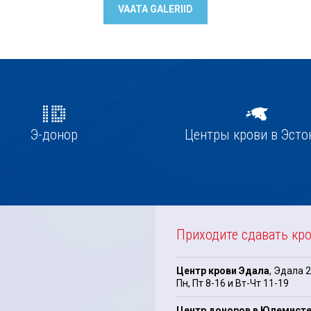
VAATA GALERIID
Э-донор
Центры крови в Эсто
Приходите сдавать кр
Центр крови Эдала
, Эдала 2
Пн, Пт 8-16 и Вт-Чт 11-19
Центр доноров в Юлемист