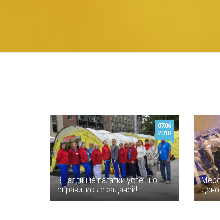
07.06
2018
В Таллинне палатки успешно
Меро
справились с задачей!
доно