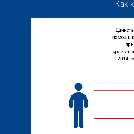
Как к
Единств
помощь п
при
кровотеч
2014 г