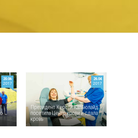
20.06
26.04
2017
2017
Президент Керсти Кальюлайд
но
посетила Центр крови и сдала
кровь