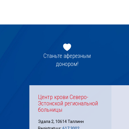
Jaluse
navigatsioon
Станьте аферезным
донором!
Центр крови Северо-
Эстонской региональной
больницы
Эдала 2, 10614 Таллинн
Registratuur:
617 3002