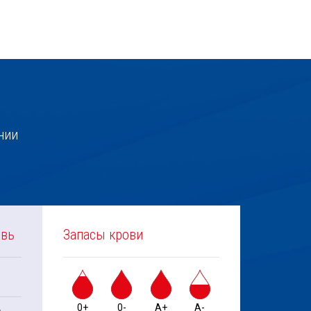
нии
овь
Запасы крови
0+
0-
A+
A-
е