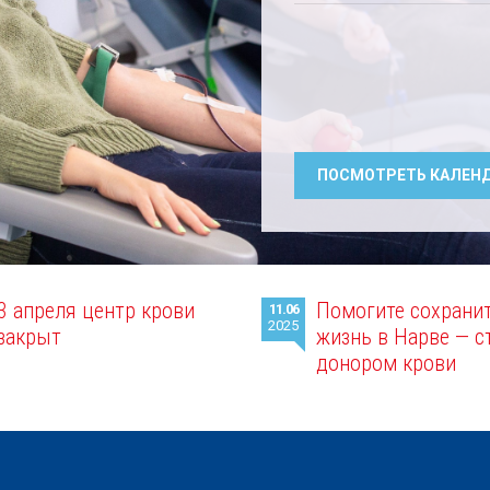
ПОСМОТРЕТЬ КАЛЕН
3 апреля центр крови
Помогите сохрани
11.06
2025
закрыт
жизнь в Нарве — с
донором крови