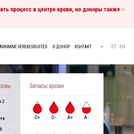
×
ить процесс в центре крови, но доноры также
RU
ARKIMINE VEREKESKUSTES
Э-ДОНОР
КОНТАКТ
ET
EN
Otsi
ровь
Запасы крови
а 2
0+
0-
A+
A-
те
18