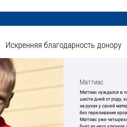
Искренняя благодарность донору
Маттиас
Маттиас нуждался в п
шести дней от роду, 
на руках у своей мат
без переливания кро
Маттиас уже четырехл
бьет из него ключом. 