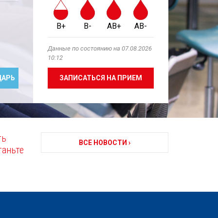
B+
B-
AB+
AB-
Данные по состоянию на 07.08.2026
10:12
ЗАПИСАТЬСЯ НА ПРИЕМ
ДАРЬ
ть
ВСЕ НОВОСТИ ›
таньте