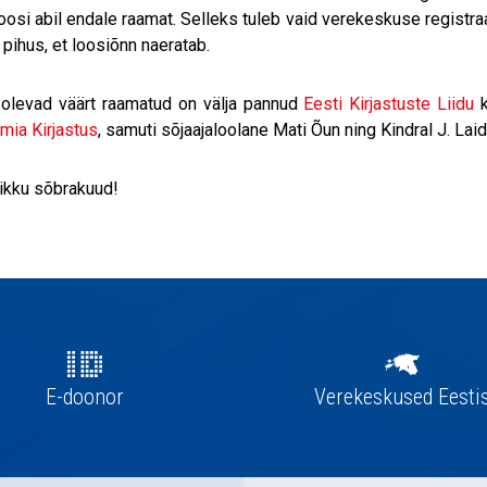
oosi abil endale raamat. Selleks tuleb vaid verekeskuse registra
 pihus, et loosiõnn naeratab.
olevad väärt raamatud on välja pannud
Eesti Kirjastuste Liidu
k
ia Kirjastus
, samuti sõjaajaloolane Mati Õun ning Kindral J. Laid
ikku sõbrakuud!
E-doonor
Verekeskused Eesti