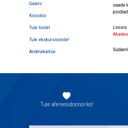
Galerii
saada l
pöidlad
Koostöö
Loosis 
Tule tööle!
Akadeem
Tule ekskursioonile!
Südaml
Andmekaitse
Jaluse
navigatsioon
Tule afereesidoonoriks!