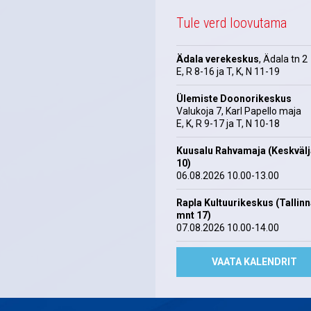
Tule verd loovutama
Ädala verekeskus
, Ädala tn 2
E, R 8-16 ja T, K, N 11-19
Ülemiste Doonorikeskus
Valukoja 7, Karl Papello maja
E, K, R 9-17 ja T, N 10-18
Kuusalu Rahvamaja (Keskväl
10)
06.08.2026 10.00-13.00
Rapla Kultuurikeskus (Tallin
mnt 17)
07.08.2026 10.00-14.00
VAATA KALENDRIT