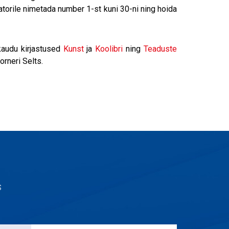
atorile nimetada number 1-st kuni 30-ni ning hoida
audu kirjastused
Kunst
ja
Koolibri
ning
Teaduste
orneri Selts.
s