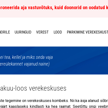
roneerida aja vastuvõtuks, kuid doonorid on oodatud 
ORILE
UURINGUD
VEREST
LOOD
PARKIMINE VEREKESKUS
 ei tea, kellel ja miks seda vaja
ereülekannet vajanud naine)
akuu-loos verekeskuses
ste tegemine on verekeskuses kombeks. Nii ka äsja alanud sõbrak
äärt kaaslaseks kindlasti ka hea raamat. Seetõttu ongi veebru