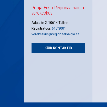
Põhja-Eesti Regionaalhaigla
verekeskus
Ädala tn 2, 10614 Tallinn
Registratuur:
617 3001
verekeskus@regionaalhaigla.ee
KÕIK KONTAKTID