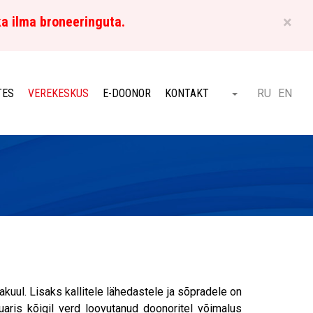
×
ka ilma broneeringuta.
ET
TES
VEREKESKUS
E-DOONOR
KONTAKT
RU
EN
Otsi
uul. Lisaks kallitele lähedastele ja sõpradele on
aris kõigil verd loovutanud doonoritel võimalus