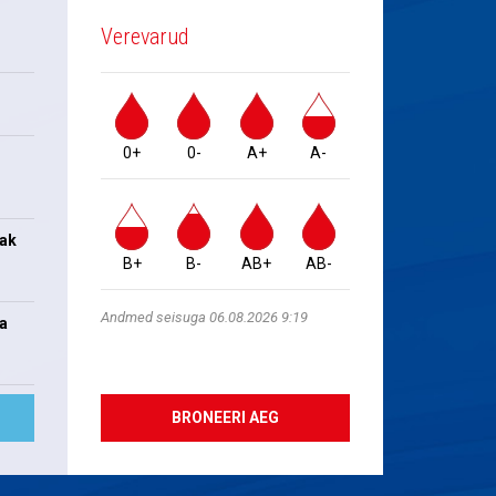
Verevarud
0+
0-
A+
A-
jak
B+
B-
AB+
AB-
Andmed seisuga 06.08.2026 9:19
na
BRONEERI AEG