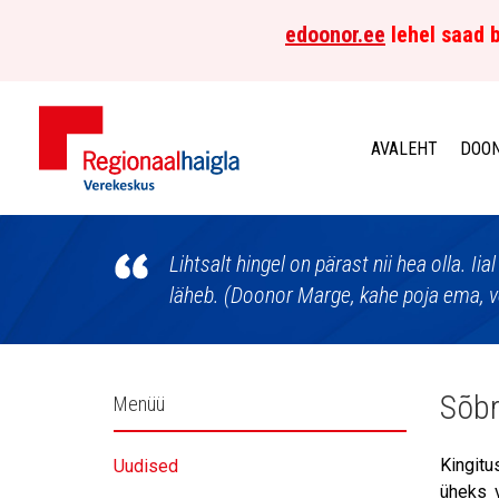
edoonor.ee
lehel saad b
AVALEHT
DOON
Põhja-
Eesti
Lihtsalt hingel on pärast nii hea olla. Iial
läheb. (Doonor Marge, kahe poja ema, v
Regionaalhaigla
Verekeskus
Külgpaani
Sõbr
Menüü
navigatsioon
Kingitu
Uudised
üheks v